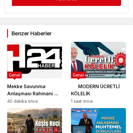
Benzer Haberler
Genel
Genel
Mekke Savunma
MODERN ÜCRETLİ
Anlaşması Rahmani mi,
KÖLELİK
Şeytani mi?
40 dakika önce
1 saat önce