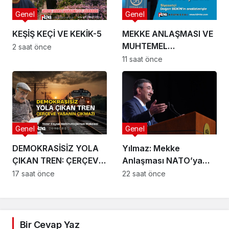
Genel
Genel
KEŞİŞ KEÇİ VE KEKİK-5
MEKKE ANLAŞMASI VE
MUHTEMEL
2 saat önce
SONUÇLARI
11 saat önce
Genel
Genel
DEMOKRASİSİZ YOLA
Yılmaz: Mekke
ÇIKAN TREN: ÇERÇEVE
Anlaşması NATO’ya
YASANIN ÇIKMAZI
veya herhangi bir
17 saat önce
22 saat önce
ittifaka alternatif bir
yapı değil
Bir Cevap Yaz