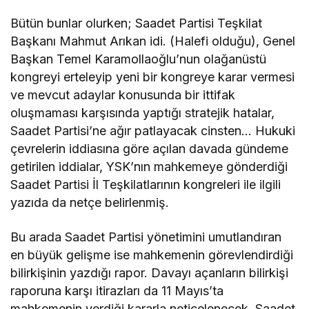
Bütün bunlar olurken; Saadet Partisi Teşkilat
Başkanı Mahmut Arıkan idi. (Halefi olduğu), Genel
Başkan Temel Karamollaoğlu’nun olağanüstü
kongreyi erteleyip yeni bir kongreye karar vermesi
ve mevcut adaylar konusunda bir ittifak
oluşmaması karşısında yaptığı stratejik hatalar,
Saadet Partisi’ne ağır patlayacak cinsten… Hukuki
çevrelerin iddiasına göre açılan davada gündeme
getirilen iddialar, YSK’nın mahkemeye gönderdiği
Saadet Partisi İl Teşkilatlarının kongreleri ile ilgili
yazıda da netçe belirlenmiş.
Bu arada Saadet Partisi yönetimini umutlandıran
en büyük gelişme ise mahkemenin görevlendirdiği
bilirkişinin yazdığı rapor. Davayı açanların bilirkişi
raporuna karşı itirazları da 11 Mayıs’ta
mahkemenin verdiği kararla neticelenecek. Saadet