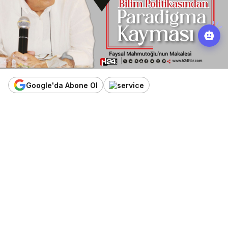
Google'da Abone Ol
0
Paylaş
Beğen
Faysal Mahmutoğlu
Göz Atın