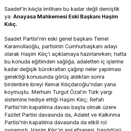
Saadet’in kılıçla imtihanı bu kadar değil demiştik
ya:
Anayasa Mahkemesi Eski Başkanı Haşim
Kılıç.
Saadet Partisi’nin eski genel başkanı Temel
Karamollaoğlu, partisinin Cumhurbaşkanı adayı
olarak Haşim Kılıç’ı açıklamaya hazırlanırken; hatta
bu konuda eğitimden sağlığa, adaletten iç işlerine
kadar değişik bürokratları çağırıp neler yapılması
gerektiği konusunda görüş aldıktan sonra
birdenbire ibreyi Kemal Kılıçdaroğlu’ndan yana
koymuştu. Merhum Turgut Özal’ın Türk yargı
sistemine hediye ettiği Haşim Kılıç; Refah
Partisi’nin kapatılma davası başta olmak üzere
Fazilet Partisi davasında da, Adalet ve Kalkınma
Partisi’nin kapatılma davasında da etkili rol
oynamıştı. Haşim Kılıç’ın asıl efsanesi, başörtüsü