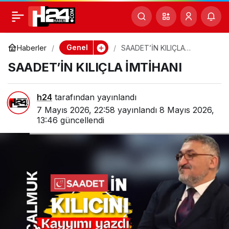
TÜBİTAK’IN BİLİM
0
Paylaş
POLİTİKASINDAN
Genel
Haberler
SAADET’İN KILIÇLA
İMTİHANI
SAADET’İN KILIÇLA İMTİHANI
PARADİGMA KAYMASI
h24
tarafından yayınlandı
7 Mayıs 2026, 22:58
yayınlandı
8 Mayıs 2026,
13:46
güncellendi