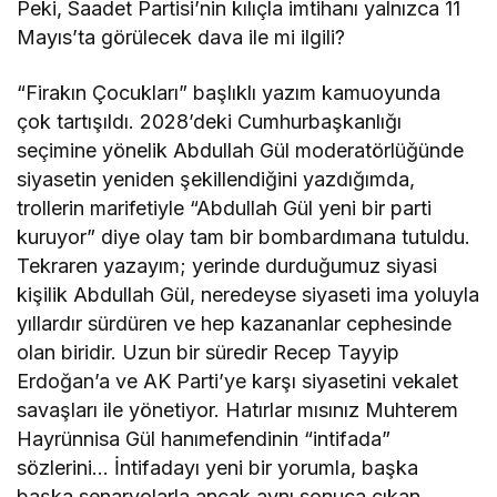
Peki, Saadet Partisi’nin kılıçla imtihanı yalnızca 11
Mayıs’ta görülecek dava ile mi ilgili?
“Firakın Çocukları” başlıklı yazım kamuoyunda
çok tartışıldı. 2028’deki Cumhurbaşkanlığı
seçimine yönelik Abdullah Gül moderatörlüğünde
siyasetin yeniden şekillendiğini yazdığımda,
trollerin marifetiyle “Abdullah Gül yeni bir parti
kuruyor” diye olay tam bir bombardımana tutuldu.
Tekraren yazayım; yerinde durduğumuz siyasi
kişilik Abdullah Gül, neredeyse siyaseti ima yoluyla
yıllardır sürdüren ve hep kazananlar cephesinde
olan biridir. Uzun bir süredir Recep Tayyip
Erdoğan’a ve AK Parti’ye karşı siyasetini vekalet
savaşları ile yönetiyor. Hatırlar mısınız Muhterem
Hayrünnisa Gül hanımefendinin “intifada”
sözlerini… İntifadayı yeni bir yorumla, başka
başka senaryolarla ancak aynı sonuca çıkan