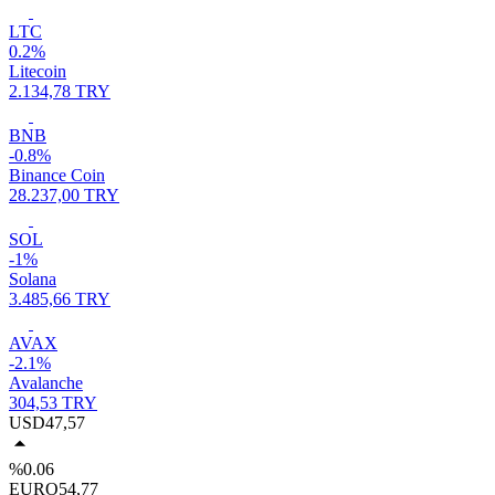
LTC
0.2%
Litecoin
2.134,78 TRY
BNB
-0.8%
Binance Coin
28.237,00 TRY
SOL
-1%
Solana
3.485,66 TRY
AVAX
-2.1%
Avalanche
304,53 TRY
USD
47,57
%0.06
EURO
54,77