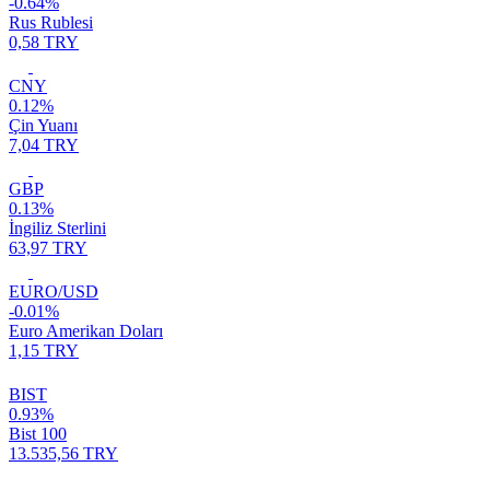
-0.64%
Rus Rublesi
0,58 TRY
CNY
0.12%
Çin Yuanı
7,04 TRY
GBP
0.13%
İngiliz Sterlini
63,97 TRY
EURO/USD
-0.01%
Euro Amerikan Doları
1,15 TRY
BIST
0.93%
Bist 100
13.535,56 TRY