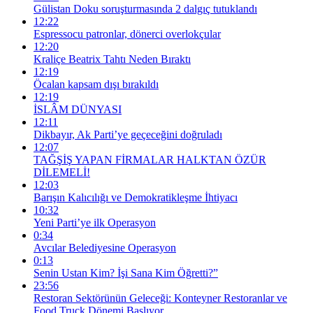
Gülistan Doku soruşturmasında 2 dalgıç tutuklandı
12:22
Espressocu patronlar, dönerci overlokçular
12:20
Kraliçe Beatrix Tahtı Neden Bıraktı
12:19
Öcalan kapsam dışı bırakıldı
12:19
İSLÂM DÜNYASI
12:11
Dikbayır, Ak Parti’ye geçeceğini doğruladı
12:07
TAĞŞİŞ YAPAN FİRMALAR HALKTAN ÖZÜR
DİLEMELİ!
12:03
Barışın Kalıcılığı ve Demokratikleşme İhtiyacı
10:32
Yeni Parti’ye ilk Operasyon
0:34
Avcılar Belediyesine Operasyon
0:13
Senin Ustan Kim? İşi Sana Kim Öğretti?”
23:56
Restoran Sektörünün Geleceği: Konteyner Restoranlar ve
Food Truck Dönemi Başlıyor