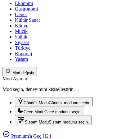
Ekonomi
Gastronomi
Genel
Kültür Sanat
Künye
Müzik
Sağlık
Siyaset
Türkiye
Röportaj
Yaşam
Mod değiştir
Mod Ayarları
Mod seçin, deneyimini kişiselleştirin.
Gündüz Modu
Gündüz modunu seçin.
Gece Modu
Gece modunu seçin.
Sistem Modu
Sistem modunu seçin.
Premium'a Geç
H24