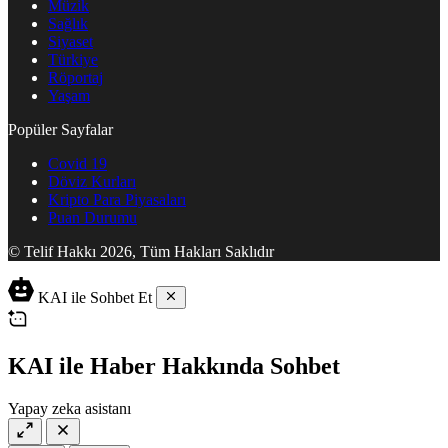
Müzik
Sağlık
Siyaset
Türkiye
Röportaj
Yaşam
Popüler Sayfalar
Covid 19
Döviz Kurları
Kripto Para Piyasaları
Puan Durumu
© Telif Hakkı 2026, Tüm Hakları Saklıdır
KAI ile Sohbet Et
KAI ile Haber Hakkında Sohbet
Yapay zeka asistanı