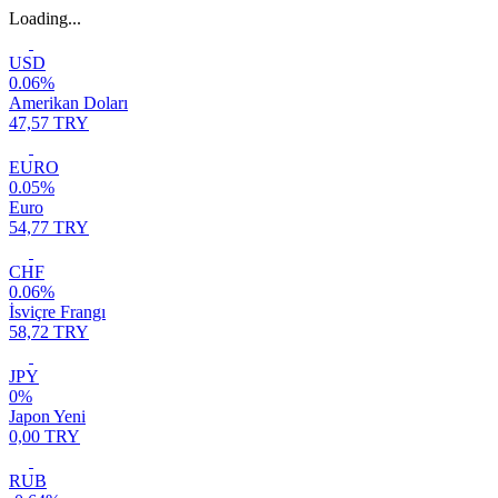
Loading...
USD
0.06%
Amerikan Doları
47,57 TRY
EURO
0.05%
Euro
54,77 TRY
CHF
0.06%
İsviçre Frangı
58,72 TRY
JPY
0%
Japon Yeni
0,00 TRY
RUB