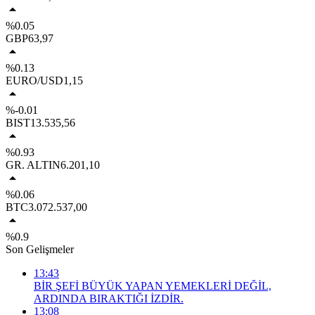
%0.05
GBP
63,97
%0.13
EURO/USD
1,15
%-0.01
BIST
13.535,56
%0.93
GR. ALTIN
6.201,10
%0.06
BTC
3.072.537,00
%0.9
Son Gelişmeler
13:43
BİR ŞEFİ BÜYÜK YAPAN YEMEKLERİ DEĞİL,
ARDINDA BIRAKTIĞI İZDİR.
13:08