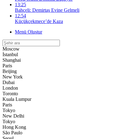
13:25
Bahçeli: Demirtaş Evine Gelmeli
12:54
Küçükçekmece’de Kaza
Menü Oluştur
Moscow
İstanbul
Shanghai
Paris
Beijing
New York
Dubai
London
Toronto
Kuala Lumpur
Paris
Tokyo
New Delhi
Tokyo
Hong Kong
São Paulo
Seoul