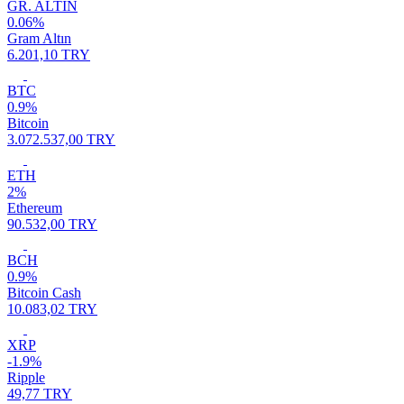
GR. ALTIN
0.06%
Gram Altın
6.201,10 TRY
BTC
0.9%
Bitcoin
3.072.537,00 TRY
ETH
2%
Ethereum
90.532,00 TRY
BCH
0.9%
Bitcoin Cash
10.083,02 TRY
XRP
-1.9%
Ripple
49,77 TRY