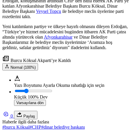
Erdoğan, konuşmasının ardından CHP’den istifa ederek AK Parti’ye
katılan Afyonkarahisar Belediye Başkanı Burcu Köksal, Dinar
Belediye Başkanı
Veysel Topçu
ile belediye meclis üyelerine parti
rozetlerini taktı.
Yeni katılımların partiye ve ülkeye hayırlı olmasını dileyen Erdoğan,
“Türkiye’ye hizmet mücadelesini bugünden itibaren AK Parti çatısı
altında yürütecek olan
Afyonkarahisar
ve Dinar Belediye
Başkanlarımız ile belediye meclis üyelerimize ‘Aramıza hoş
geldiniz, safalar getirdiniz’ diyorum” ifadelerini kullandı.
Burcu Köksal Akparti’ye Katıldı
Normal (100%)
Yazı Boyutunu Ayarla
Okuma rahatlığı için seçin
Küçük
100%
Dev
Varsayılana dön
0
Paylaş
Haberle ilgili daha fazlası
#
burcu Köksal
#
CHP
#
dinar belediye başkanı