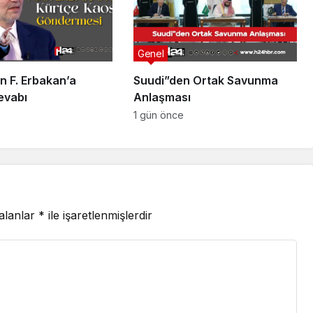
Genel
n F. Erbakan’a
Suudi”den Ortak Savunma
evabı
Anlaşması
1 gün önce
 alanlar
*
ile işaretlenmişlerdir