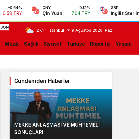
CNY
0.12%
GBP
0.13%
Çin Yuanı
7,04 TRY
İngiliz Sterlini
63,97 TRY
0:55
MEKKE
SON
27.1 °
Istanbul
9 Ağustos 2026, Paz
ANLAŞMASI
LIŞMELER
Müzik
Sağlık
Siyaset
Türkiye
Röportaj
Yaşam
VE
MUHTEMEL
SONUÇLARI
Gündemden Haberler
MEKKE ANLAŞMASI VE MUHTEMEL
SONUÇLARI