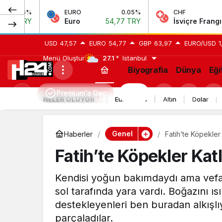
EURO
0.05%
CHF
0.06%
Euro
54,77 TRY
İsviçre Frangı
58,72 TRY
USD
47,57
EURO
54,77
GBP
63,97
EURO/USD
1
Menü Oluştur
27.1 °
Istanbul
Biyografia
Dünya
Eği
Premium'a Geç
H24
Mod
NELER OLUYOR
Euro 2024
Altın
Dolar
değiştir
Genel
Haberler
Fatih’te Köpekler 
Fatih’te Köpekler Kat
Kendisi yoğun bakımdaydı ama vefa
sol tarafında yara vardı. Boğazını ı
destekleyenleri ben buradan alkışl
parçaladılar.