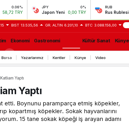
JPY
0%
RUB
-0.64%
Japon Yeni
0,00 TRY
Rus Rublesi
0,58 TRY
,15
BIST
13.535,56
GR. ALTIN
6.201,10
BTC
3.088.156,00
GE
tim
Ekonomi
Gastronomi
Genel
Kültür Sanat
Künye
Borsa
Yazarlarımız
Kentler
Künye
Video
Katliam Yaptı
liam Yaptı
t etti. Boynunu paramparça etmiş köpekler,
sırıp kopartmış köpekler. Sokak hayvanlarını
ıyorum. 15 tane sokak köpeği iş arayan adamı