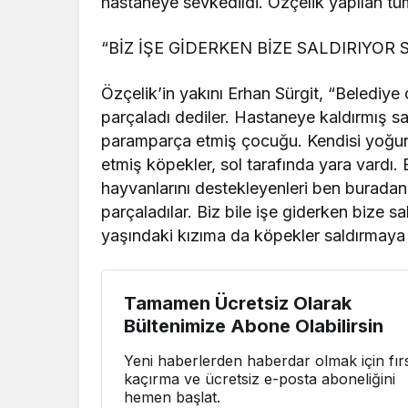
hastaneye sevkedildi. Özçelik yapılan tü
“BİZ İŞE GİDERKEN BİZE SALDIRIYOR
Özçelik’in yakını Erhan Sürgit, “Belediye ç
parçaladı dediler. Hastaneye kaldırmış sağ
paramparça etmiş çocuğu. Kendisi yoğu
etmiş köpekler, sol tarafında yara vardı.
hayvanlarını destekleyenleri ben buradan
parçaladılar. Biz bile işe giderken bize s
yaşındaki kızıma da köpekler saldırmaya ç
Tamamen Ücretsiz Olarak
Bültenimize Abone Olabilirsin
Yeni haberlerden haberdar olmak için fırs
kaçırma ve ücretsiz e-posta aboneliğini
hemen başlat.