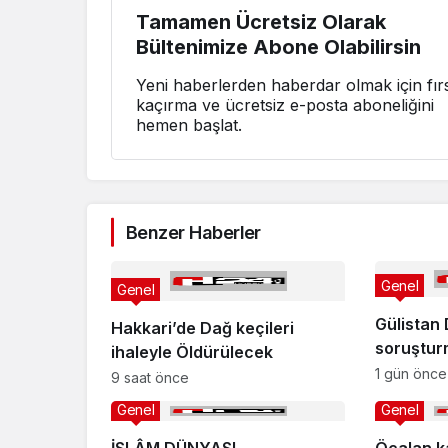
Tamamen Ücretsiz Olarak
Bültenimize Abone Olabilirsin
Yeni haberlerden haberdar olmak için fırs
kaçırma ve ücretsiz e-posta aboneliğini
hemen başlat.
Benzer Haberler
Genel
Genel
Gülistan
Hakkari’de Dağ keçileri
soruştur
ihaleyle Öldürülecek
tutukland
1 gün önce
9 saat önce
Genel
Genel
İSLÂM DÜNYASI
Öcalan ka