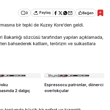
Paylaş
0
Beğen
dırmasına bir tepki de Kuzey Kore’den geldi.
ri Bakanlığı sözcüsü tarafından yapılan açıklamada,
kten bahsederek katliam, terörizm ve suikastlara
Doku
Espressocu patronlar, dönerci
asında 2 dalgıç
overlokçular
ı
rası toplumda büyük bir nefret ve kızgınlık