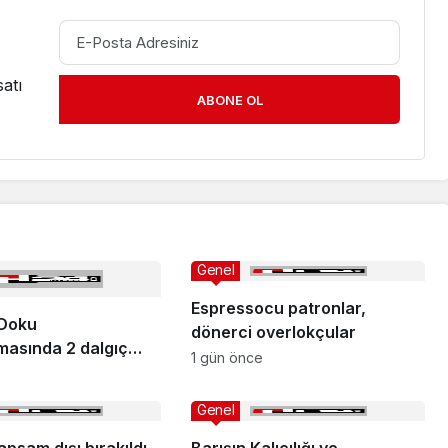
atı
ABONE OL
Genel
Espressocu patronlar,
 Doku
dönerci overlokçular
masında 2 dalgıç
1 gün önce
ı
Genel
psam dışı bırakıldı
Barışın Kalıcılığı ve