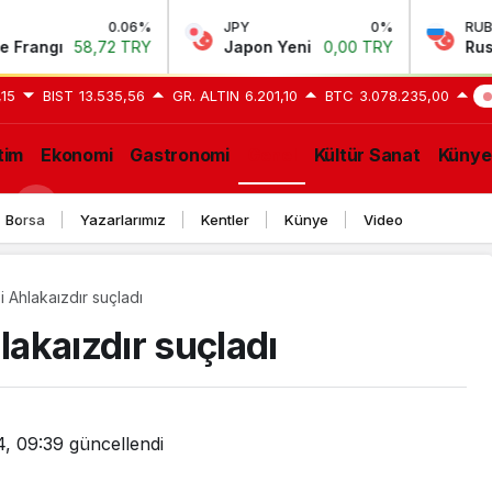
0.06%
JPY
0%
RUB
ı
58,72 TRY
Japon Yeni
0,00 TRY
Rus Rubles
,15
BIST
13.535,56
GR. ALTIN
6.201,10
BTC
3.078.235,00
S
tim
Ekonomi
Gastronomi
Genel
Kültür Sanat
Künye
GE
Borsa
Yazarlarımız
Kentler
Künye
Video
i Ahlakaızdır suçladı
lakaızdır suçladı
4, 09:39
güncellendi