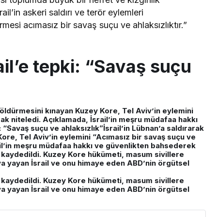
l’in askeri saldırı ve terör eylemleri
rmesi acımasız bir savaş suçu ve ahlaksızlıktır.”
il’e tepki: “Savaş suçu
li öldürmesini kınayan Kuzey Kore, Tel Aviv’in eylemini
rak niteledi. Açıklamada, İsrail’in meşru müdafaa hakkı
 “Savaş suçu ve ahlaksızlık”İsrail’in Lübnan’a saldırarak
Kore, Tel Aviv’in eylemini “Acımasız bir savaş suçu ve
rail’in meşru müdafaa hakkı ve güvenlikten bahsederek
 kaydedildi. Kuzey Kore hükümeti, masum sivillere
’ya yayan İsrail ve onu himaye eden ABD’nin örgütsel
 kaydedildi. Kuzey Kore hükümeti, masum sivillere
’ya yayan İsrail ve onu himaye eden ABD’nin örgütsel