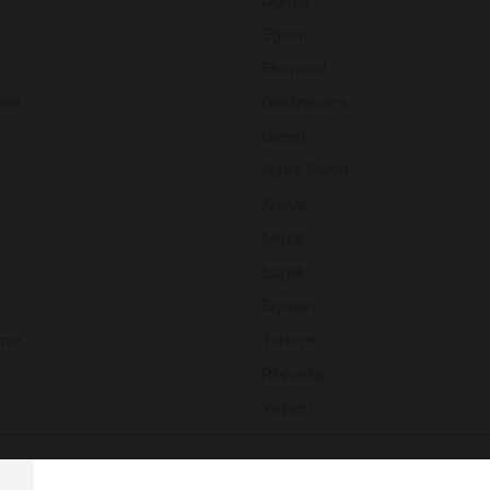
Dünya
Eğitim
Ekonomi
omi
Gastronomi
Genel
Kültür Sanat
Künye
Müzik
Sağlık
Siyaset
mız
Türkiye
Röportaj
Yaşam
© Telif Hakkı 2026, Tüm Hakları Saklıdır