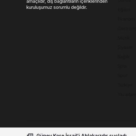
Dünya
amaçlıdır, dış bağlantıların içeriklerinden
kuruluşumuz sorumlu değildir.
Eğitim
Ekonomi
Gastron
Müzik
Siyaset
Sağlık
Spor
Spor
Türkiye
Yazarları
Güney Kore İsrail’i Ahlakaızdır suçladı