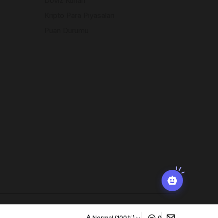
Döviz Kurları
Kripto Para Piyasaları
Puan Durumu
Normal (100%)
0