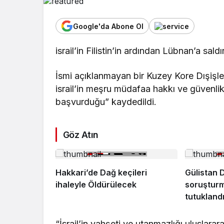
Google'da Abone Ol
israil’in Filistin’in ardından Lübnan’a sal
İsmi açıklanmayan bir Kuzey Kore Dışişle
israil’in meşru müdafaa hakkı ve güvenli
başvurduğu” kaydedildi.
Göz Atın
Hakkari’de Dağ keçileri
Gülistan 
ihaleyle Öldürülecek
soruşturm
tutukland
“İsrail’in vahşeti ve utanmazlığı uluslara