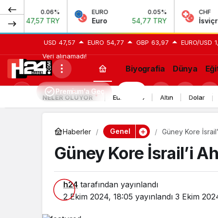
0.06%
EURO
0.05%
CHF
47,57 TRY
Euro
54,77 TRY
İsviçre Frang
USD
47,57
EURO
54,77
GBP
63,97
EURO/USD
1
Veri alınamadı!
Biyografia
Dünya
Eği
Premium'a Geç
H24
Mod
NELER OLUYOR
Euro 2024
Altın
Dolar
değiştir
Genel
Haberler
Güney Kore İsrail’
Güney Kore İsrail’i Ah
h24
tarafından yayınlandı
2 Ekim 2024, 18:05
yayınlandı
3 Ekim 202