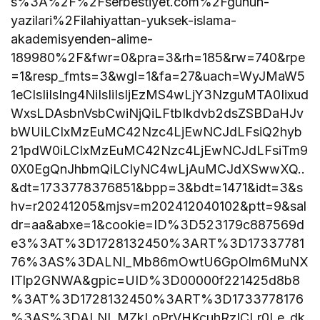
s%3A%2F%2Fserbestiyet.com%2Fgunun-
yazilari%2Filahiyattan-yuksek-islama-
akademisyenden-alime-
189980%2F&fwr=0&pra=3&rh=185&rw=740&rpe
=1&resp_fmts=3&wgl=1&fa=27&uach=WyJMaW5
1eCIsIiIsIng4NiIsIiIsIjEzMS4wLjY3NzguMTA0Iixud
WxsLDAsbnVsbCwiNjQiLFtbIkdvb2dsZSBDaHJv
bWUiLCIxMzEuMC42Nzc4LjEwNCJdLFsiQ2hyb
21pdW0iLCIxMzEuMC42Nzc4LjEwNCJdLFsiTm9
0X0EgQnJhbmQiLCIyNC4wLjAuMCJdXSwwXQ..
&dt=1733778376851&bpp=3&bdt=1471&idt=3&s
hv=r20241205&mjsv=m202412040102&ptt=9&sal
dr=aa&abxe=1&cookie=ID%3D523179c887569d
e3%3AT%3D1728132450%3ART%3D17337781
76%3AS%3DALNI_Mb86mOwtU6GpOlm6MuNX
ITlp2GNWA&gpic=UID%3D00000f221425d8b8
%3AT%3D1728132450%3ART%3D1733778176
%3AS%3DALNI_MZkLoPrVHKcuhRzICLr0Le_dk