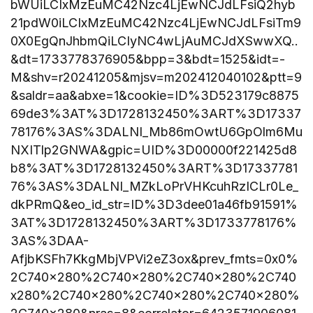
bWUiLCIxMzEuMC42Nzc4LjEwNCJdLFsiQ2hyb
21pdW0iLCIxMzEuMC42Nzc4LjEwNCJdLFsiTm9
0X0EgQnJhbmQiLCIyNC4wLjAuMCJdXSwwXQ..
&dt=1733778376905&bpp=3&bdt=1525&idt=-
M&shv=r20241205&mjsv=m202412040102&ptt=9
&saldr=aa&abxe=1&cookie=ID%3D523179c8875
69de3%3AT%3D1728132450%3ART%3D17337
78176%3AS%3DALNI_Mb86mOwtU6GpOlm6Mu
NXITlp2GNWA&gpic=UID%3D00000f221425d8
b8%3AT%3D1728132450%3ART%3D17337781
76%3AS%3DALNI_MZkLoPrVHKcuhRzICLr0Le_
dkPRmQ&eo_id_str=ID%3D3dee01a46fb91591%
3AT%3D1728132450%3ART%3D1733778176%
3AS%3DAA-
AfjbKSFh7KkgMbjVPVi2eZ3ox&prev_fmts=0x0%
2C740x280%2C740x280%2C740x280%2C740
x280%2C740x280%2C740x280%2C740x280%