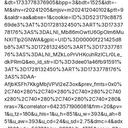
&dt=1733778376905&bpp=3&bdt=1525&idt=-
M&shv=r20241205&mjsv=m202412040102&ptt=9
&saldr=aa&abxe=1&cookie=ID%3D523179c8875
69de3%3AT%3D1728132450%3ART%3D17337
78176%3AS%3DALNI_Mb86mOwtU6GpOlm6Mu
NXITlp2GNWA&gpic=UID%3D00000f221425d8
b8%3AT%3D1728132450%3ART%3D17337781
76%3AS%3DALNI_MZkLoPrVHKcuhRzICLr0Le_
dkPRmQ&eo_id_str=ID%3D3dee01a46fb91591%
3AT%3D1728132450%3ART%3D1733778176%
3AS%3DAA-
AfjbKSFh7KkgMbjVPVi2eZ3ox&prev_fmts=0x0%
2C740x280%2C740x280%2C740x280%2C740
x280%2C740x280%2C740x280%2C740x280&
nras=7&correlator=6423571906081&frm=20&pv=
1&u_tz=180&u_his=1&u_h=851&u_w=393&u_ah=8
51&u_aw=393&u_cd=24&u_sd=2.75&dmc=4&adx