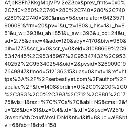
AfjbKSFh7KkgMbjVPVi2eZ3ox&prev_fmts=0x0%
2C740x280%2C740x280%2C740x280%2C740
x280%2C740x280&nras=5&correlator=6423571
906081&frm=20&pv=1&u_tz=180&u_his=1&u_h=8
51&u_w=393&u_ah=851&u_aw=393&u_cd=24&u_
sd=2.75&dmc=4&adx=120&ady=4170&biw=980&
bih=1775&scr_x=0&scr_y=0&eid=31088669%2C9
5347445%2C95345967%2C95347432%2C953
40252%2C95340254&oid=2&pvsid=326909019
7649847&tmod=512136315&uas=0&nvt=1&ref=ht
tps%3A%2F%2Fserbestiyet.com%2Fauthor%2F
abulac%2F&fc=1408&brdim=0%2C0%2C0%2C0
%2C393%2C0%2C393%2C712%2C980%2C17
75&vis=1&rsz=%7C%7Cs%7C&abl=NS&cms=2&f
u=128&bc=31&bz=0.4&td=1&tdf=2&psd=W251b
GwsbnVsbCxudWxsLDNd&nt=1&ifi=8&uci=a!8&bt
vi=6&fsb=1&dtd=158