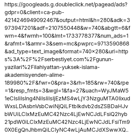
https://googleads.g.doubleclick.net/pagead/ads?
gdpr=0&client=ca-pub-
4214246949092467&output=html&h=280&adk=3
973947201&adf=2107550448&w=740&abgtt=6&f
wrn=4&fwrnh=100&lmt=1733778377&num_ads=1
&rafmt=1&armr=3&sem=mc&pwprc=9713590868
&ad_type=text_image&format=740×280&url=http
s%3A%2F%2Fserbestiyet.com%2Fgunun-
yazilari%2Filahiyattan-yuksek-islama-
akademisyenden-alime-
189980%2F&fwr=0&pra=3&rh=185&rw=740&rpe
=1&resp_fmts=3&wgl=1&fa=27&uach=WyJMaW5
1eCIsIiIsIng4NiIsIiIsIjEzMS4wLjY3NzguMTA0Iixud
WxsLDAsbnVsbCwiNjQiLFtbIkdvb2dsZSBDaHJv
bWUiLCIxMzEuMC42Nzc4LjEwNCJdLFsiQ2hyb
21pdW0iLCIxMzEuMC42Nzc4LjEwNCJdLFsiTm9
0X0EgQnJhbmQiLCIyNC4wLjAuMCJdXSwwXQ..