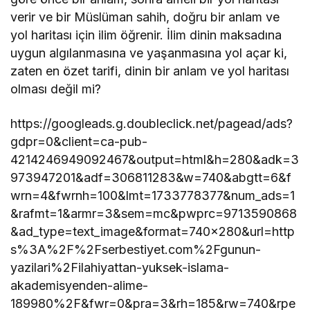
verir ve bir Müslüman sahih, doğru bir anlam ve
yol haritası için ilim öğrenir. İlim dinin maksadına
uygun algılanmasına ve yaşanmasına yol açar ki,
zaten en özet tarifi, dinin bir anlam ve yol haritası
olması değil mi?
https://googleads.g.doubleclick.net/pagead/ads?
gdpr=0&client=ca-pub-
4214246949092467&output=html&h=280&adk=3
973947201&adf=306811283&w=740&abgtt=6&f
wrn=4&fwrnh=100&lmt=1733778377&num_ads=1
&rafmt=1&armr=3&sem=mc&pwprc=9713590868
&ad_type=text_image&format=740×280&url=http
s%3A%2F%2Fserbestiyet.com%2Fgunun-
yazilari%2Filahiyattan-yuksek-islama-
akademisyenden-alime-
189980%2F&fwr=0&pra=3&rh=185&rw=740&rpe