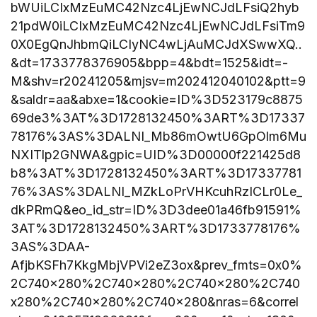
bWUiLCIxMzEuMC42Nzc4LjEwNCJdLFsiQ2hyb
21pdW0iLCIxMzEuMC42Nzc4LjEwNCJdLFsiTm9
0X0EgQnJhbmQiLCIyNC4wLjAuMCJdXSwwXQ..
&dt=1733778376905&bpp=4&bdt=1525&idt=-
M&shv=r20241205&mjsv=m202412040102&ptt=9
&saldr=aa&abxe=1&cookie=ID%3D523179c8875
69de3%3AT%3D1728132450%3ART%3D17337
78176%3AS%3DALNI_Mb86mOwtU6GpOlm6Mu
NXITlp2GNWA&gpic=UID%3D00000f221425d8
b8%3AT%3D1728132450%3ART%3D17337781
76%3AS%3DALNI_MZkLoPrVHKcuhRzICLr0Le_
dkPRmQ&eo_id_str=ID%3D3dee01a46fb91591%
3AT%3D1728132450%3ART%3D1733778176%
3AS%3DAA-
AfjbKSFh7KkgMbjVPVi2eZ3ox&prev_fmts=0x0%
2C740x280%2C740x280%2C740x280%2C740
x280%2C740x280%2C740x280&nras=6&correl