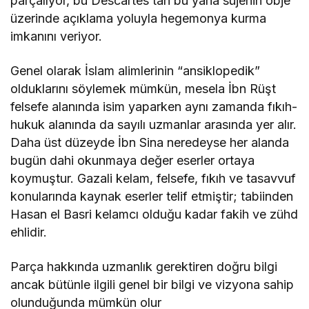
parçalıyor, bu Descartes’tan bu yana süjenin obje
üzerinde açıklama yoluyla hegemonya kurma
imkanını veriyor.
Genel olarak İslam alimlerinin “ansiklopedik”
olduklarını söylemek mümkün, mesela İbn Rüşt
felsefe alanında isim yaparken aynı zamanda fıkıh-
hukuk alanında da sayılı uzmanlar arasında yer alır.
Daha üst düzeyde İbn Sina neredeyse her alanda
bugün dahi okunmaya değer eserler ortaya
koymuştur. Gazali kelam, felsefe, fıkıh ve tasavvuf
konularında kaynak eserler telif etmiştir; tabiinden
Hasan el Basri kelamcı olduğu kadar fakih ve zühd
ehlidir.
Parça hakkında uzmanlık gerektiren doğru bilgi
ancak bütünle ilgili genel bir bilgi ve vizyona sahip
olunduğunda mümkün olur