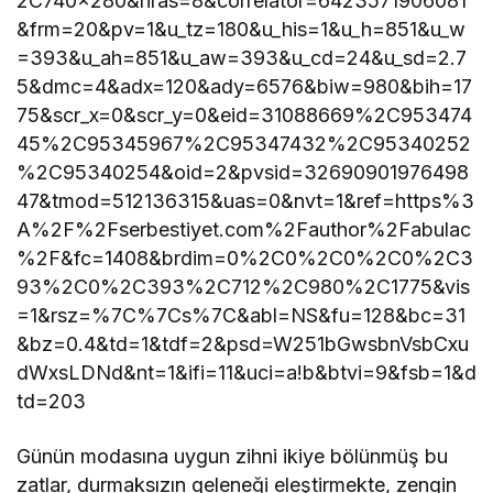
2C740x280&nras=8&correlator=6423571906081
&frm=20&pv=1&u_tz=180&u_his=1&u_h=851&u_w
=393&u_ah=851&u_aw=393&u_cd=24&u_sd=2.7
5&dmc=4&adx=120&ady=6576&biw=980&bih=17
75&scr_x=0&scr_y=0&eid=31088669%2C953474
45%2C95345967%2C95347432%2C95340252
%2C95340254&oid=2&pvsid=32690901976498
47&tmod=512136315&uas=0&nvt=1&ref=https%3
A%2F%2Fserbestiyet.com%2Fauthor%2Fabulac
%2F&fc=1408&brdim=0%2C0%2C0%2C0%2C3
93%2C0%2C393%2C712%2C980%2C1775&vis
=1&rsz=%7C%7Cs%7C&abl=NS&fu=128&bc=31
&bz=0.4&td=1&tdf=2&psd=W251bGwsbnVsbCxu
dWxsLDNd&nt=1&ifi=11&uci=a!b&btvi=9&fsb=1&d
td=203
Günün modasına uygun zihni ikiye bölünmüş bu
zatlar, durmaksızın geleneği eleştirmekte, zengin