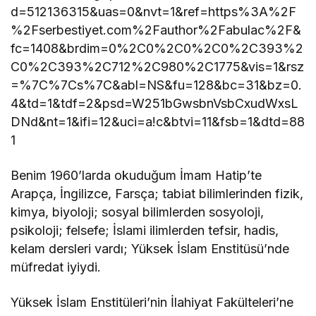
d=512136315&uas=0&nvt=1&ref=https%3A%2F
%2Fserbestiyet.com%2Fauthor%2Fabulac%2F&
fc=1408&brdim=0%2C0%2C0%2C0%2C393%2
C0%2C393%2C712%2C980%2C1775&vis=1&rsz
=%7C%7Cs%7C&abl=NS&fu=128&bc=31&bz=0.
4&td=1&tdf=2&psd=W251bGwsbnVsbCxudWxsL
DNd&nt=1&ifi=12&uci=a!c&btvi=11&fsb=1&dtd=88
1
Benim 1960’larda okuduğum İmam Hatip’te
Arapça, İngilizce, Farsça; tabiat bilimlerinden fizik,
kimya, biyoloji; sosyal bilimlerden sosyoloji,
psikoloji; felsefe; İslami ilimlerden tefsir, hadis,
kelam dersleri vardı; Yüksek İslam Enstitüsü’nde
müfredat iyiydi.
Yüksek İslam Enstitüleri’nin İlahiyat Fakülteleri’ne