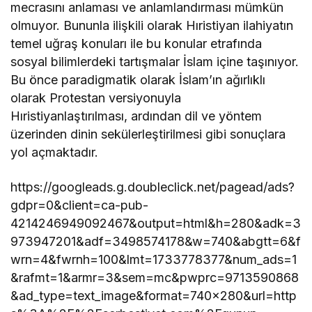
mecrasını anlaması ve anlamlandırması mümkün
olmuyor. Bununla ilişkili olarak Hıristiyan ilahiyatın
temel uğraş konuları ile bu konular etrafında
sosyal bilimlerdeki tartışmalar İslam içine taşınıyor.
Bu önce paradigmatik olarak İslam’ın ağırlıklı
olarak Protestan versiyonuyla
Hıristiyanlaştırılması, ardından dil ve yöntem
üzerinden dinin sekülerleştirilmesi gibi sonuçlara
yol açmaktadır.
https://googleads.g.doubleclick.net/pagead/ads?
gdpr=0&client=ca-pub-
4214246949092467&output=html&h=280&adk=3
973947201&adf=3498574178&w=740&abgtt=6&f
wrn=4&fwrnh=100&lmt=1733778377&num_ads=1
&rafmt=1&armr=3&sem=mc&pwprc=9713590868
&ad_type=text_image&format=740×280&url=http