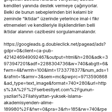
kendileri yanında destek vermeye çağırıyorlar.
Belki de bunun sebeplerinden biri kelami bir
zeminde “iktidar” üzerinde yeterince imal-i fikr
etmemeleri ve kendileriyle ilişkilendirilen belli
iktidar alanının cazibesini sorgulamamalarıdır.
https://googleads.g.doubleclick.net/pagead/ads?
gdpr=0&client=ca-pub-
4214246949092467&output=html&h=280&adk=3
973947201&adf=2288304736&w=740&abgtt=6&
fwrn=4&fwrnh=100&lmt=1733778377&num_ads=1
&rafmt=1&armr=3&sem=mc&pwprc=9713590868
&ad_type=text_image&format=740×280&url=http
s%3A%2F%2Fserbestiyet.com%2Fgunun-
yazilari%2Filahiyattan-yuksek-islama-
akademisyenden-alime-
189980%2F&fwr=0&pra=3&rh=185&rw=740&rpe