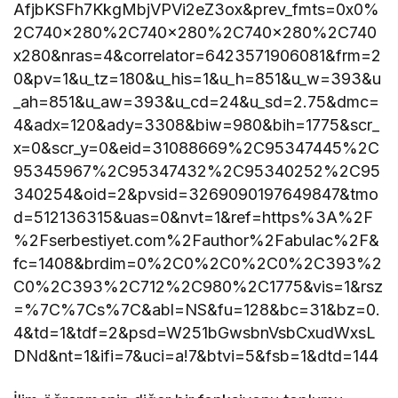
AfjbKSFh7KkgMbjVPVi2eZ3ox&prev_fmts=0x0%
2C740x280%2C740x280%2C740x280%2C740
x280&nras=4&correlator=6423571906081&frm=2
0&pv=1&u_tz=180&u_his=1&u_h=851&u_w=393&u
_ah=851&u_aw=393&u_cd=24&u_sd=2.75&dmc=
4&adx=120&ady=3308&biw=980&bih=1775&scr_
x=0&scr_y=0&eid=31088669%2C95347445%2C
95345967%2C95347432%2C95340252%2C95
340254&oid=2&pvsid=3269090197649847&tmo
d=512136315&uas=0&nvt=1&ref=https%3A%2F
%2Fserbestiyet.com%2Fauthor%2Fabulac%2F&
fc=1408&brdim=0%2C0%2C0%2C0%2C393%2
C0%2C393%2C712%2C980%2C1775&vis=1&rsz
=%7C%7Cs%7C&abl=NS&fu=128&bc=31&bz=0.
4&td=1&tdf=2&psd=W251bGwsbnVsbCxudWxsL
DNd&nt=1&ifi=7&uci=a!7&btvi=5&fsb=1&dtd=144