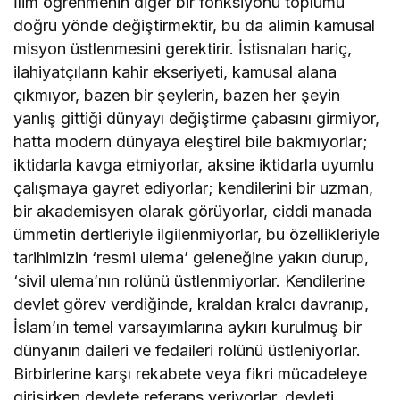
İlim öğrenmenin diğer bir fonksiyonu toplumu
doğru yönde değiştirmektir, bu da alimin kamusal
misyon üstlenmesini gerektirir. İstisnaları hariç,
ilahiyatçıların kahir ekseriyeti, kamusal alana
çıkmıyor, bazen bir şeylerin, bazen her şeyin
yanlış gittiği dünyayı değiştirme çabasını girmiyor,
hatta modern dünyaya eleştirel bile bakmıyorlar;
iktidarla kavga etmiyorlar, aksine iktidarla uyumlu
çalışmaya gayret ediyorlar; kendilerini bir uzman,
bir akademisyen olarak görüyorlar, ciddi manada
ümmetin dertleriyle ilgilenmiyorlar, bu özellikleriyle
tarihimizin ‘resmi ulema’ geleneğine yakın durup,
‘sivil ulema’nın rolünü üstlenmiyorlar. Kendilerine
devlet görev verdiğinde, kraldan kralcı davranıp,
İslam’ın temel varsayımlarına aykırı kurulmuş bir
dünyanın daileri ve fedaileri rolünü üstleniyorlar.
Birbirlerine karşı rekabete veya fikri mücadeleye
girişirken devlete referans veriyorlar, devleti