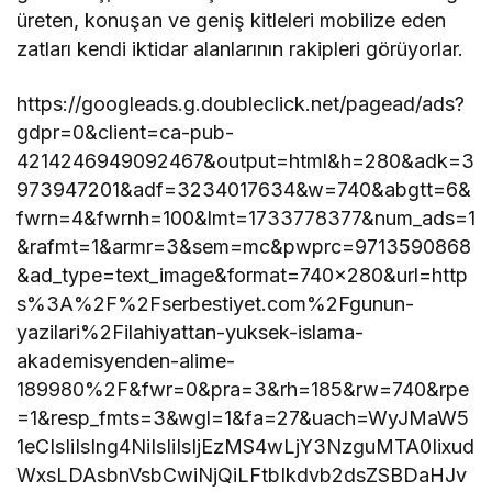
üreten, konuşan ve geniş kitleleri mobilize eden
zatları kendi iktidar alanlarının rakipleri görüyorlar.
https://googleads.g.doubleclick.net/pagead/ads?
gdpr=0&client=ca-pub-
4214246949092467&output=html&h=280&adk=3
973947201&adf=3234017634&w=740&abgtt=6&
fwrn=4&fwrnh=100&lmt=1733778377&num_ads=1
&rafmt=1&armr=3&sem=mc&pwprc=9713590868
&ad_type=text_image&format=740×280&url=http
s%3A%2F%2Fserbestiyet.com%2Fgunun-
yazilari%2Filahiyattan-yuksek-islama-
akademisyenden-alime-
189980%2F&fwr=0&pra=3&rh=185&rw=740&rpe
=1&resp_fmts=3&wgl=1&fa=27&uach=WyJMaW5
1eCIsIiIsIng4NiIsIiIsIjEzMS4wLjY3NzguMTA0Iixud
WxsLDAsbnVsbCwiNjQiLFtbIkdvb2dsZSBDaHJv