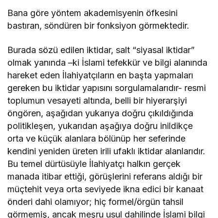
Bana göre yöntem akademisyenin öfkesini
bastıran, söndüren bir fonksiyon görmektedir.
Burada sözü edilen iktidar, salt “siyasal iktidar”
olmak yanında –ki İslami tefekkür ve bilgi alanında
hareket eden İlahiyatçıların en başta yapmaları
gereken bu iktidar yapısını sorgulamalarıdır- resmi
toplumun vesayeti altında, belli bir hiyerarşiyi
öngören, aşağıdan yukarıya doğru çıkıldığında
politikleşen, yukarıdan aşağıya doğru inildikçe
orta ve küçük alanlara bölünüp her seferinde
kendini yeniden üreten irili ufaklı iktidar alanlarıdır.
Bu temel dürtüsüyle İlahiyatçı halkın gerçek
manada itibar ettiği, görüşlerini referans aldığı bir
müçtehit veya orta seviyede ikna edici bir kanaat
önderi dahi olamıyor; hiç formel/örgün tahsil
görmemiş, ancak meşru usul dahilinde İslami bilgi