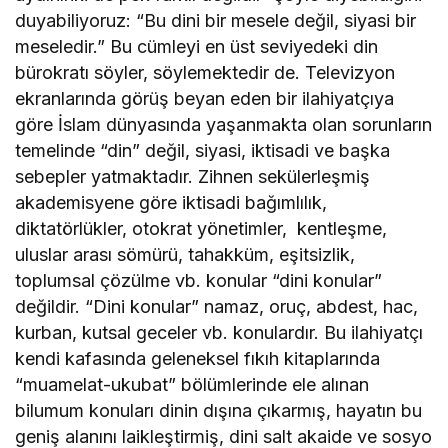
duyabiliyoruz: “Bu dini bir mesele değil, siyasi bir
meseledir.” Bu cümleyi en üst seviyedeki din
bürokratı söyler, söylemektedir de. Televizyon
ekranlarında görüş beyan eden bir ilahiyatçıya
göre İslam dünyasında yaşanmakta olan sorunların
temelinde “din” değil, siyasi, iktisadi ve başka
sebepler yatmaktadır. Zihnen sekülerleşmiş
akademisyene göre iktisadi bağımlılık,
diktatörlükler, otokrat yönetimler, kentleşme,
uluslar arası sömürü, tahakküm, eşitsizlik,
toplumsal çözülme vb. konular “dini konular”
değildir. “Dini konular” namaz, oruç, abdest, hac,
kurban, kutsal geceler vb. konulardır. Bu ilahiyatçı
kendi kafasında geleneksel fıkıh kitaplarında
“muamelat-ukubat” bölümlerinde ele alınan
bilumum konuları dinin dışına çıkarmış, hayatın bu
geniş alanını laikleştirmiş, dini salt akaide ve sosyo