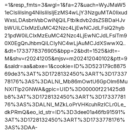
=1&resp_fmts=3&wgl=1&fa=27&uach=WyJMaW5
1eCIsIiIsIng4NiIsIiIsIjEzMS4wLjY3NzguMTA0Iixud
WxsLDAsbnVsbCwiNjQiLFtbIkdvb2dsZSBDaHJv
bWUiLCIxMzEuMC42Nzc4LjEwNCJdLFsiQ2hyb
21pdW0iLCIxMzEuMC42Nzc4LjEwNCJdLFsiTm9
0X0EgQnJhbmQiLCIyNC4wLjAuMCJdXSwwXQ..
&dt=1733778376905&bpp=2&bdt=1525&idt=-
M&shv=r20241205&mjsv=m202412040102&ptt=9
&saldr=aa&abxe=1&cookie=ID%3D523179c8875
69de3%3AT%3D1728132450%3ART%3D17337
78176%3AS%3DALNI_Mb86mOwtU6GpOlm6Mu
NXITlp2GNWA&gpic=UID%3D00000f221425d8
b8%3AT%3D1728132450%3ART%3D17337781
76%3AS%3DALNI_MZkLoPrVHKcuhRzICLr0Le_
dkPRmQ&eo_id_str=ID%3D3dee01a46fb91591%
3AT%3D1728132450%3ART%3D1733778176%
3AS%3DAA-