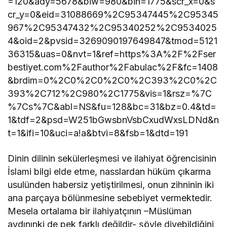
=120&ady=5678&biw=980&bih=1775&scr_x=0&s
cr_y=0&eid=31088669%2C95347445%2C95345
967%2C95347432%2C95340252%2C9534025
4&oid=2&pvsid=3269090197649847&tmod=5121
36315&uas=0&nvt=1&ref=https%3A%2F%2Fser
bestiyet.com%2Fauthor%2Fabulac%2F&fc=1408
&brdim=0%2C0%2C0%2C0%2C393%2C0%2C
393%2C712%2C980%2C1775&vis=1&rsz=%7C
%7Cs%7C&abl=NS&fu=128&bc=31&bz=0.4&td=
1&tdf=2&psd=W251bGwsbnVsbCxudWxsLDNd&n
t=1&ifi=10&uci=a!a&btvi=8&fsb=1&dtd=191
Dinin dilinin sekülerleşmesi ve ilahiyat öğrencisinin
İslami bilgi elde etme, nasslardan hüküm çıkarma
usulünden habersiz yetiştirilmesi, onun zihninin iki
ana parçaya bölünmesine sebebiyet vermektedir.
Mesela ortalama bir ilahiyatçının –Müslüman
aydınınki de pek farklı değildir- şöyle diyebildiğini