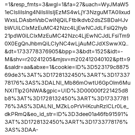
=1&resp_fmts=3&wgl=1&fa=27&uach=WyJMaW5
1eCIsIiIsIng4NiIsIiIsIjEzMS4wLjY3NzguMTA0Iixud
WxsLDAsbnVsbCwiNjQiLFtbIkdvb2dsZSBDaHJv
bWUiLCIxMzEuMC42Nzc4LjEwNCJdLFsiQ2hyb
21pdW0iLCIxMzEuMC42Nzc4LjEwNCJdLFsiTm9
0X0EgQnJhbmQiLCIyNC4wLjAuMCJdXSwwXQ..
&dt=1733778376905&bpp=3&bdt=1525&idt=-
M&shv=r20241205&mjsv=m202412040102&ptt=9
&saldr=aa&abxe=1&cookie=ID%3D523179c8875
69de3%3AT%3D1728132450%3ART%3D17337
78176%3AS%3DALNI_Mb86mOwtU6GpOlm6Mu
NXITlp2GNWA&gpic=UID%3D00000f221425d8
b8%3AT%3D1728132450%3ART%3D17337781
76%3AS%3DALNI_MZkLoPrVHKcuhRzICLr0Le_
dkPRmQ&eo_id_str=ID%3D3dee01a46fb91591%
3AT%3D1728132450%3ART%3D1733778176%
3AS%3DAA-