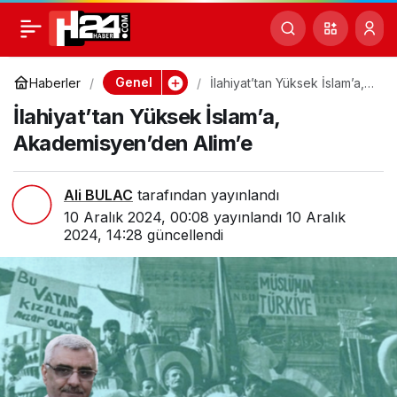
İlahiyat’tan Yüksek
0
Paylaş
İslam’a,
Genel
Haberler
İlahiyat’tan Yüksek İslam’a,
Akademisyen’den Alim’e
İlahiyat’tan Yüksek İslam’a,
Akademisyen’den Alim’e
Akademisyen’den Alim’e
Ali BULAC
tarafından yayınlandı
10 Aralık 2024, 00:08
yayınlandı
10 Aralık
2024, 14:28
güncellendi