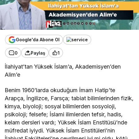
Google'da Abone Ol
0
Paylaş
1
İlahiyat’tan Yüksek İslam’a, Akademisyen’den
Alim’e
Benim 1960’larda okuduğum İmam Hatip’te
Arapça, İngilizce, Farsça; tabiat bilimlerinden fizik,
kimya, biyoloji; sosyal bilimlerden sosyoloji,
psikoloji; felsefe; İslami ilimlerden tefsir, hadis,
kelam dersleri vardı; Yüksek İslam Enstitüsü’nde
müfredat iyiydi. Yüksek İslam Enstitüleri’nin
İlahiyat Fakülteleri’ne çevrilmesi iyi mi oldu, kötü