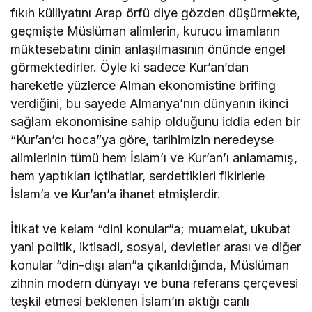
fıkıh külliyatını Arap örfü diye gözden düşürmekte,
geçmişte Müslüman alimlerin, kurucu imamların
müktesebatını dinin anlaşılmasının önünde engel
görmektedirler. Öyle ki sadece Kur’an’dan
hareketle yüzlerce Alman ekonomistine brifing
verdiğini, bu sayede Almanya’nın dünyanın ikinci
sağlam ekonomisine sahip olduğunu iddia eden bir
“Kur’an’cı hoca”ya göre, tarihimizin neredeyse
alimlerinin tümü hem İslam’ı ve Kur’an’ı anlamamış,
hem yaptıkları içtihatlar, serdettikleri fikirlerle
İslam’a ve Kur’an’a ihanet etmişlerdir.
İtikat ve kelam “dini konular”a; muamelat, ukubat
yani politik, iktisadi, sosyal, devletler arası ve diğer
konular “din-dışı alan”a çıkarıldığında, Müslüman
zihnin modern dünyayı ve buna referans çerçevesi
teşkil etmesi beklenen İslam’ın aktığı canlı