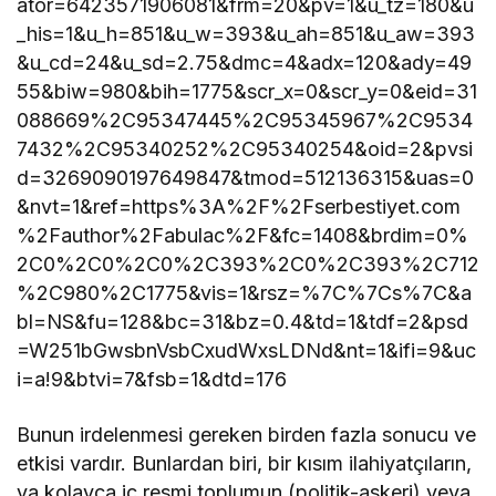
ator=6423571906081&frm=20&pv=1&u_tz=180&u
_his=1&u_h=851&u_w=393&u_ah=851&u_aw=393
&u_cd=24&u_sd=2.75&dmc=4&adx=120&ady=49
55&biw=980&bih=1775&scr_x=0&scr_y=0&eid=31
088669%2C95347445%2C95345967%2C9534
7432%2C95340252%2C95340254&oid=2&pvsi
d=3269090197649847&tmod=512136315&uas=0
&nvt=1&ref=https%3A%2F%2Fserbestiyet.com
%2Fauthor%2Fabulac%2F&fc=1408&brdim=0%
2C0%2C0%2C0%2C393%2C0%2C393%2C712
%2C980%2C1775&vis=1&rsz=%7C%7Cs%7C&a
bl=NS&fu=128&bc=31&bz=0.4&td=1&tdf=2&psd
=W251bGwsbnVsbCxudWxsLDNd&nt=1&ifi=9&uc
i=a!9&btvi=7&fsb=1&dtd=176
Bunun irdelenmesi gereken birden fazla sonucu ve
etkisi vardır. Bunlardan biri, bir kısım ilahiyatçıların,
ya kolayca iç resmi toplumun (politik-askeri) veya