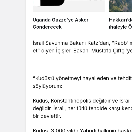
Uganda Gazze’ye Asker
Hakkari’de Dağ keçil
Gönderecek
ihaleyle 
İsrail Savunma Bakanı Katz’dan, “Rabb’im 
et” diyen İçişleri Bakanı Mustafa Çiftçi’y
“Kudüs’ü yönetmeyi hayal eden ve tehditl
söylüyorum:
Kudüs, Konstantinopolis değildir ve İsrai
değildir. İsrail, her türlü tehdide karşı k
bir devlettir.
Kudüs, 3.000 yıldır Yahudi halkının başke