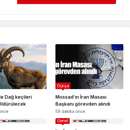
Dünya
ileri
Mossad’ın İran Masası
Öldürülecek
Başkanı görevden alındı
önce
59 dakika önce
Genel