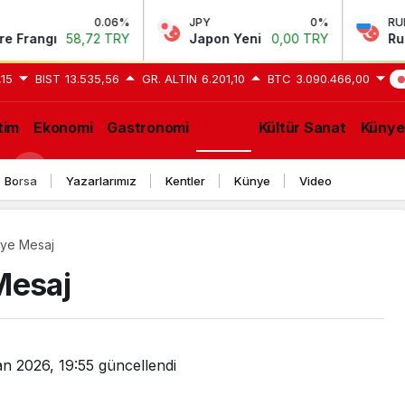
0.06%
JPY
0%
RUB
58,72 TRY
Japon Yeni
0,00 TRY
Rus Rublesi
,15
BIST
13.535,56
GR. ALTIN
6.201,10
BTC
3.090.466,00
S
tim
Ekonomi
Gastronomi
Genel
Kültür Sanat
Künye
GE
Borsa
Yazarlarımız
Kentler
Künye
Video
’ye Mesaj
Mesaj
an 2026, 19:55
güncellendi