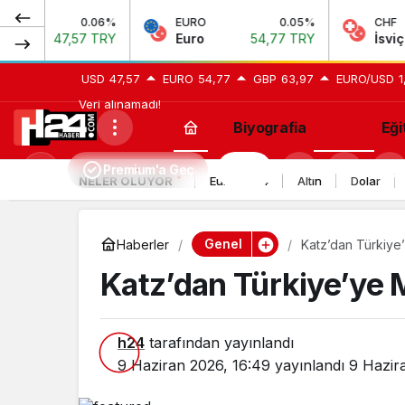
0.06%
EURO
0.05%
CHF
7,57 TRY
Euro
54,77 TRY
İsviçre Frangı
USD
47,57
EURO
54,77
GBP
63,97
EURO/USD
1
Veri alınamadı!
Biyografia
Dünya
Eği
Premium'a Geç
H24
Mod
NELER OLUYOR
Euro 2024
Altın
Dolar
değiştir
Genel
Haberler
Katz’dan Türkiye
Katz’dan Türkiye’ye 
h24
tarafından yayınlandı
9 Haziran 2026, 16:49
yayınlandı
9 Hazir