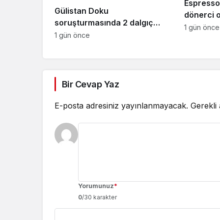
Espresso
Gülistan Doku
dönerci 
soruşturmasında 2 dalgıç
1 gün önce
tutuklandı
1 gün önce
Bir Cevap Yaz
E-posta adresiniz yayınlanmayacak.
Gerekli
Yorumunuz
*
0
/30 karakter