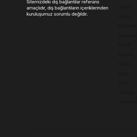
Sitemizdeki dış bağlantılar referans
Dünya
amaçlıdır, dış bağlantıların içeriklerinden
kuruluşumuz sorumlu değildir.
Eğitim
Ekonomi
Gastron
Müzik
Siyaset
Sağlık
Spor
Spor
Türkiye
Yazarları