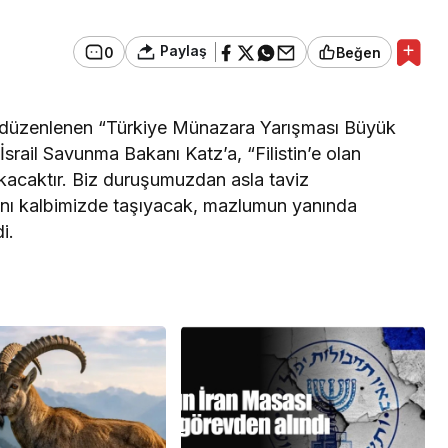
Paylaş
0
Beğen
da düzenlenen “Türkiye Münazara Yarışması Büyük
İsrail Savunma Bakanı Katz’a, “Filistin’e olan
ıkacaktır. Biz duruşumuzdan asla taviz
nı kalbimizde taşıyacak, mazlumun yanında
i.