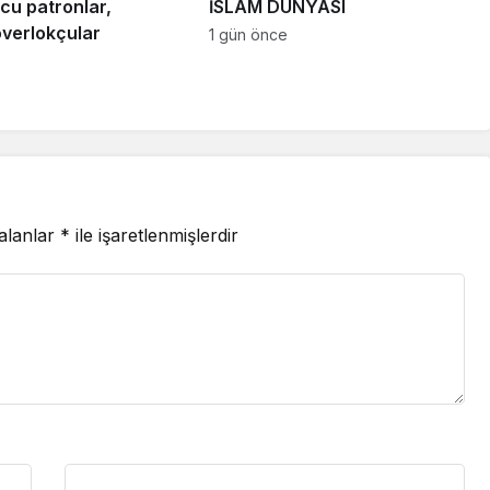
cu patronlar,
İSLÂM DÜNYASI
overlokçular
1 gün önce
 alanlar
*
ile işaretlenmişlerdir