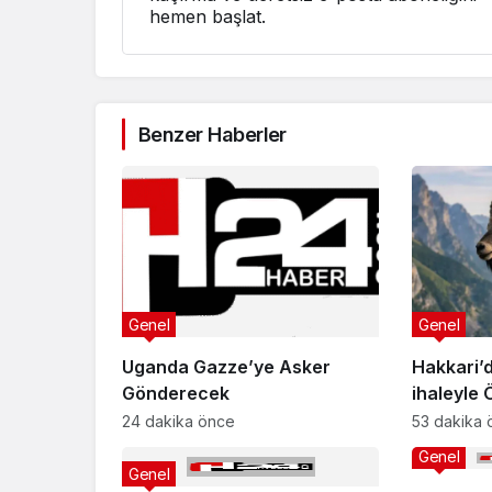
hemen başlat.
Benzer Haberler
Genel
Genel
Uganda Gazze’ye Asker
Hakkari’de Dağ keç
Gönderecek
ihaleyle 
24 dakika önce
53 dakika 
Genel
Genel