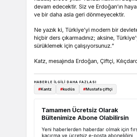
devam edecektir. Siz ve Erdoğan’ın haya
ve bir daha asla geri dönmeyecektir.
Ne yazık ki, Türkiye’yi modern bir devle
hiçbir ders çıkarmadınız; aksine, Türkiye
sürüklemek için çalışıyorsunuz.”
Katz, mesajında Erdoğan, Çiftçi, Kılıçda
HABERLE ILGILI DAHA FAZLASI
#
Kantz
#
kudüs
#
Mustafa çiftçi
Tamamen Ücretsiz Olarak
Bültenimize Abone Olabilirsin
Yeni haberlerden haberdar olmak için fırs
kaçırma ve ücretsiz e-posta aboneliğini