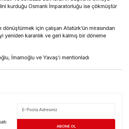
lini kurduğu Osmanlı İmparatorluğu ise çökmüştür
te dönüştürmek için çalışan Atatürk’ün mirasından
’yi yeniden karanlık ve geri kalmış bir döneme
roğlu, İmamoğlu ve Yavaş’ı mentionladı
atı
ABONE OL