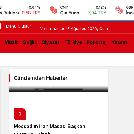
-0.64%
CNY
0.12%
GBP
0,58 TRY
Çin Yuanı
7,04 TRY
İngiliz Sterlin
Menü Oluştur
13:21
Uganda
Veri alınamadı!
7 Ağustos 2026, Cum
Gazze’ye
ON
Müzik
Sağlık
Siyaset
Türkiye
Röportaj
Yaşam
Asker
LIŞMELER
Gönderecek
Gündemden Haberler
Uganda Gazze’ye Asker Gönderecek
2
Mossad’ın İran Masası Başkanı
görevden alındı