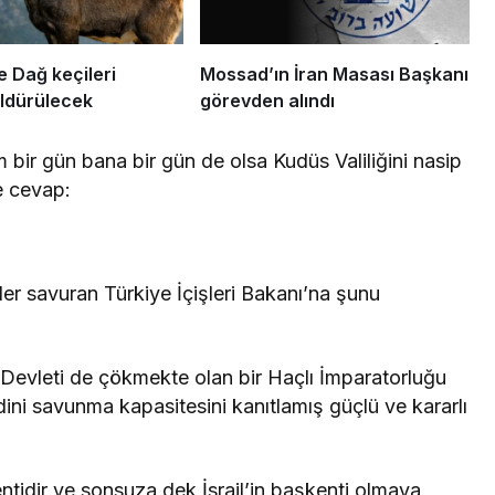
eri
Mossad’ın İran Masası Başkanı
Öldürülecek
görevden alındı
bir gün bana bir gün de olsa Kudüs Valiliğini nasip
e cevap:
er savuran Türkiye İçişleri Bakanı’na şunu
l Devleti de çökmekte olan bir Haçlı İmparatorluğu
endini savunma kapasitesini kanıtlamış güçlü ve kararlı
ntidir ve sonsuza dek İsrail’in başkenti olmaya