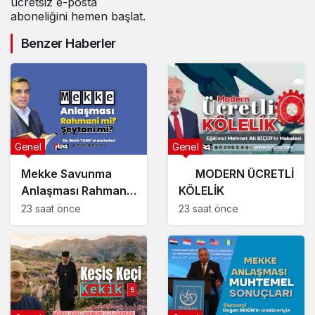
ücretsiz e-posta
aboneliğini hemen başlat.
Benzer Haberler
Genel
Genel
Mekke Savunma
MODERN ÜCRETLİ
Anlaşması Rahmani
KÖLELİK
mi, Şeytani mi?
23 saat önce
23 saat önce