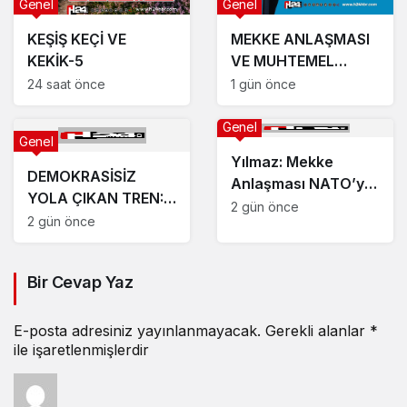
Genel
Genel
KEŞİŞ KEÇİ VE
MEKKE ANLAŞMASI
KEKİK-5
VE MUHTEMEL
SONUÇLARI
24 saat önce
1 gün önce
Genel
Genel
Yılmaz: Mekke
DEMOKRASİSİZ
Anlaşması NATO’ya
YOLA ÇIKAN TREN:
veya herhangi bir
2 gün önce
ÇERÇEVE YASANIN
2 gün önce
ittifaka alternatif bir
ÇIKMAZI
yapı değil
Bir Cevap Yaz
E-posta adresiniz yayınlanmayacak.
Gerekli alanlar
*
ile işaretlenmişlerdir