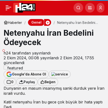
Genel
Haberler
Netenyahu İran Bedelini
Ödeyecek
Netenyahu İran Bedelini
Ödeyecek
h24
tarafından yayınlandı
2 Ekim 2024, 00:08
yayınlandı
2 Ekim 2024, 17:55
güncellendi
Google'da Abone Ol
0
Paylaş
Beğen
Dunyanin en masum insanıymış sanki durduk yere İran
israili vurdu.
Katil netenyahu İran bu gece çok büyük bir hata yaptı
Dedi