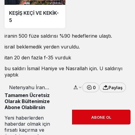
KEŞİŞ KEÇİ VE KEKİK-
5
iranin 500 füze saldırısı %90 hedeflerine ulaştı.
israil beklemedik yerden vuruldu.
itan 20 den fazla f-35 vurduk
bu saldırı İsmail Haniye ve Nasrallah için. U saldırıyı
yaptık
Netenyahu İran
0
Paylaş
Bedelini Ödeyecek
Tamamen Ücretsiz
Olarak Bültenimize
Abone Olabilirsin
ABONE OL
Yeni haberlerden
haberdar olmak için
fırsatı kaçırma ve