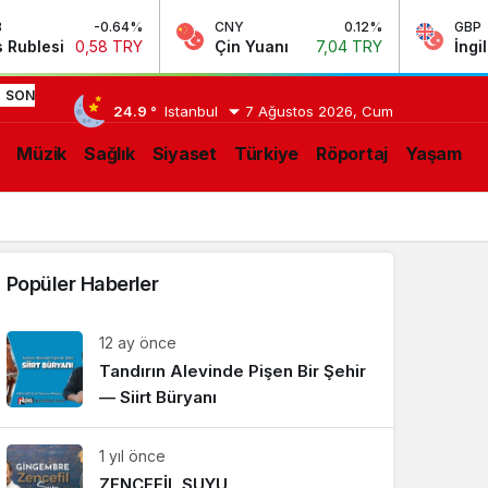
-0.64%
CNY
0.12%
GBP
blesi
0,58 TRY
Çin Yuanı
7,04 TRY
İngiliz S
21:02
Bitlis
SON
24.9 °
Istanbul
7 Ağustos 2026, Cum
Koltik’te
LIŞMELER
Müzik
Sağlık
Siyaset
Türkiye
Röportaj
Yaşam
Barış
Zamanı
Popüler Haberler
12 ay önce
Tandırın Alevinde Pişen Bir Şehir
— Siirt Büryanı
1 yıl önce
ZENCEFİL SUYU