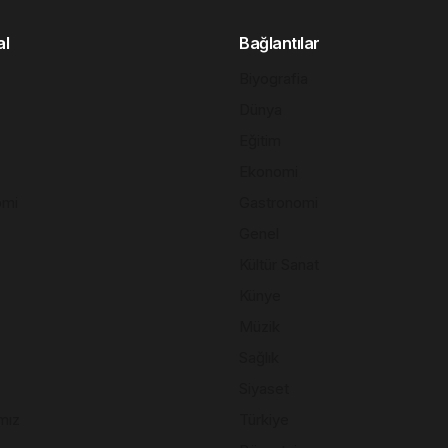
al
Bağlantılar
Biyografia
Dünya
Eğitim
Ekonomi
omi
Gastronomi
Genel
Kültür Sanat
Künye
Müzik
Sağlık
Siyaset
mız
Türkiye