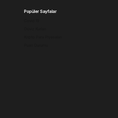
Popüler Sayfalar
Covid 19
Döviz Kurları
Kripto Para Piyasaları
Puan Durumu