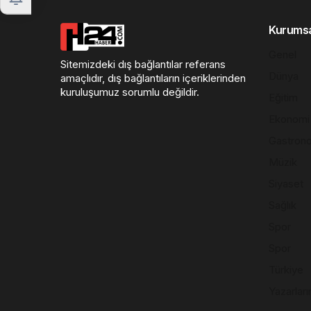
Kurums
Genel
Sitemizdeki dış bağlantılar referans
Dünya
amaçlıdır, dış bağlantıların içeriklerinden
kuruluşumuz sorumlu değildir.
Eğitim
Ekonomi
Gastron
Müzik
Siyaset
Sağlık
Spor
Spor
Türkiye
Yazarları