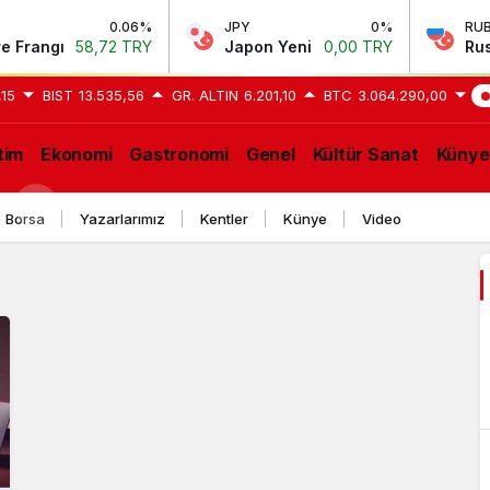
0.06%
JPY
0%
RUB
rangı
58,72 TRY
Japon Yeni
0,00 TRY
Rus Ru
,15
BIST
13.535,56
GR. ALTIN
6.201,10
BTC
3.064.290,00
GE
tim
Ekonomi
Gastronomi
Genel
Kültür Sanat
Künye
Borsa
Yazarlarımız
Kentler
Künye
Video