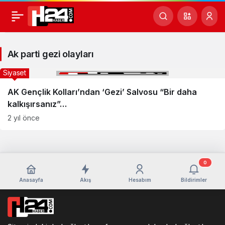
Ak
parti
Ak parti gezi olayları
gezi
Siyaset
olayları
AK Gençlik Kolları’ndan ‘Gezi’ Salvosu “Bir daha
kalkışırsanız”…
Haberleri
2 yıl önce
0
Anasayfa
Akış
Hesabım
Bildirimler