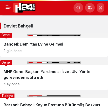
Devlet
Bahçeli
Devlet Bahçeli
Haberleri
Genel
Bahçeli: Demirtaş Evine Gelmeli
3 gün önce
Genel
MHP Genel Başkan Yardımcısı İzzet Ulvi Yönter
görevinden istifa etti
4 ay önce
Türkiye
Barzani: Bahçeli Koyun Postuna Bürünmüş Bozkurt