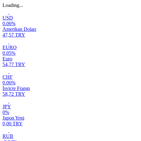
Loading...
USD
0.06%
Amerikan Doları
47,57 TRY
EURO
0.05%
Euro
54,77 TRY
CHF
0.06%
İsviçre Frangı
58,72 TRY
JPY
0%
Japon Yeni
0,00 TRY
RUB