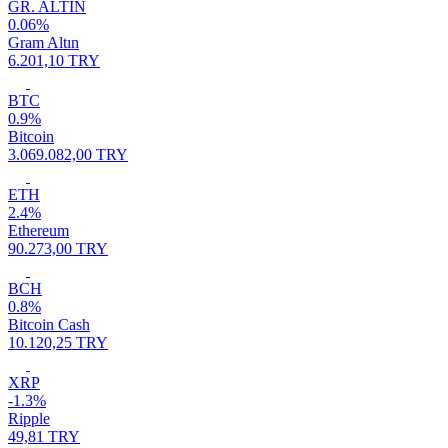
GR. ALTIN
0.06%
Gram Altın
6.201,10 TRY
BTC
0.9%
Bitcoin
3.069.082,00 TRY
ETH
2.4%
Ethereum
90.273,00 TRY
BCH
0.8%
Bitcoin Cash
10.120,25 TRY
XRP
-1.3%
Ripple
49,81 TRY