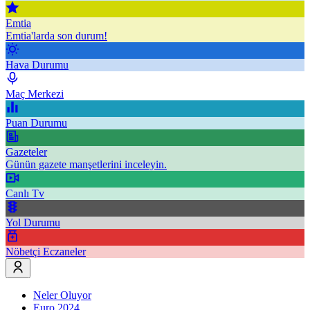
Emtia
Emtia'larda son durum!
Hava Durumu
Maç Merkezi
Puan Durumu
Gazeteler
Günün gazete manşetlerini inceleyin.
Canlı Tv
Yol Durumu
Nöbetçi Eczaneler
Neler Oluyor
Euro 2024