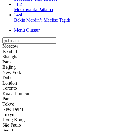
11:21
Moskova’da Patlama
14:42
Bekin Mardin’i Meclise Taşıdı
Menü Oluştur
Moscow
İstanbul
Shanghai
Paris
Beijing
New York
Dubai
London
Toronto
Kuala Lumpur
Paris
Tokyo
New Delhi
Tokyo
Hong Kong
São Paulo
Seoul