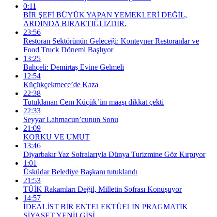
0:11
BİR ŞEFİ BÜYÜK YAPAN YEMEKLERİ DEĞİL,
ARDINDA BIRAKTIĞI İZDİR.
23:56
Restoran Sektörünün Geleceği: Konteyner Restoranlar ve
Food Truck Dönemi Başlıyor
13:25
Bahçeli: Demirtaş Evine Gelmeli
12:54
Küçükçekmece’de Kaza
22:38
Tutuklanan Cem Küçük’ün maaşı dikkat çekti
22:33
Seyyar Lahmacun’cunun Sonu
21:09
KORKU VE UMUT
13:46
Diyarbakır Yaz Sofralarıyla Dünya Turizmine Göz Kırpıyor
1:01
Üsküdar Belediye Başkanı tutuklandı
21:53
TÜİK Rakamları Değil, Milletin Sofrası Konuşuyor
14:57
İDEALİST BİR ENTELEKTÜELİN PRAGMATİK
SİYASET YENİLGİSİ