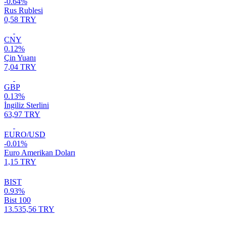
-0.64%
Rus Rublesi
0,58 TRY
CNY
0.12%
Çin Yuanı
7,04 TRY
GBP
0.13%
İngiliz Sterlini
63,97 TRY
EURO/USD
-0.01%
Euro Amerikan Doları
1,15 TRY
BIST
0.93%
Bist 100
13.535,56 TRY