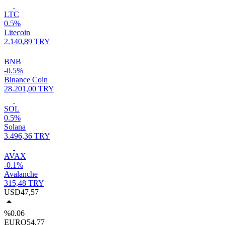
LTC
0.5%
Litecoin
2.140,89 TRY
BNB
-0.5%
Binance Coin
28.201,00 TRY
SOL
0.5%
Solana
3.496,36 TRY
AVAX
-0.1%
Avalanche
315,48 TRY
USD
47,57
%0.06
EURO
54,77