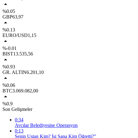
%0.05
GBP
63,97
%0.13
EURO/USD
1,15
%-0.01
BIST
13.535,56
%0.93
GR. ALTIN
6.201,10
%0.06
BTC
3.069.082,00
%0.9
Son Gelişmeler
0:34
Avcılar Belediyesine Operasyon
0:13
Senin Ustan Kim? İşi Sana Kim Öğretti?”