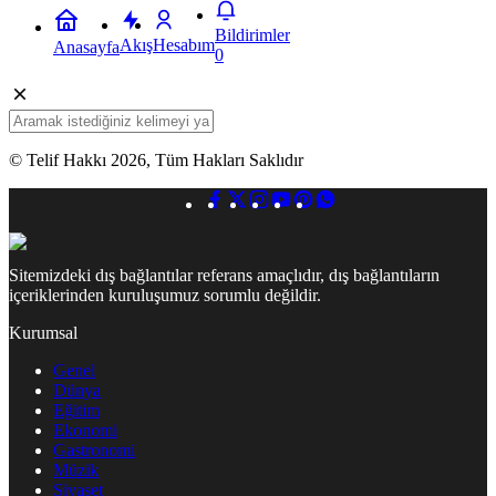
Bildirimler
Akış
Hesabım
Anasayfa
0
© Telif Hakkı 2026, Tüm Hakları Saklıdır
Sitemizdeki dış bağlantılar referans amaçlıdır, dış bağlantıların
içeriklerinden kuruluşumuz sorumlu değildir.
Kurumsal
Genel
Dünya
Eğitim
Ekonomi
Gastronomi
Müzik
Siyaset