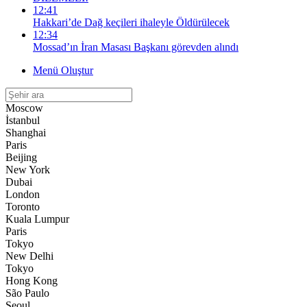
12:41
Hakkari’de Dağ keçileri ihaleyle Öldürülecek
12:34
Mossad’ın İran Masası Başkanı görevden alındı
Menü Oluştur
Moscow
İstanbul
Shanghai
Paris
Beijing
New York
Dubai
London
Toronto
Kuala Lumpur
Paris
Tokyo
New Delhi
Tokyo
Hong Kong
São Paulo
Seoul