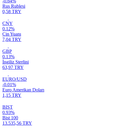
-0.64%
Rus Rublesi
0,58 TRY
CNY
0.12%
Çin Yuanı
7,04 TRY
GBP
0.13%
İngiliz Sterlini
63,97 TRY
EURO/USD
-0.01%
Euro Amerikan Doları
1,15 TRY
BIST
0.93%
Bist 100
13.535,56 TRY