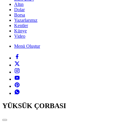
Altın
Dolar
Borsa
Yazarlarımız
Kentler
Künye
Video
Menü Oluştur
YÜKSÜK ÇORBASI