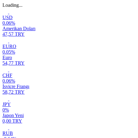
Loading...
USD
0.06%
Amerikan Doları
47,57 TRY
EURO
0.05%
Euro
54,77 TRY
CHF
0.06%
İsviçre Frangı
58,72 TRY
JPY
0%
Japon Yeni
0,00 TRY
RUB