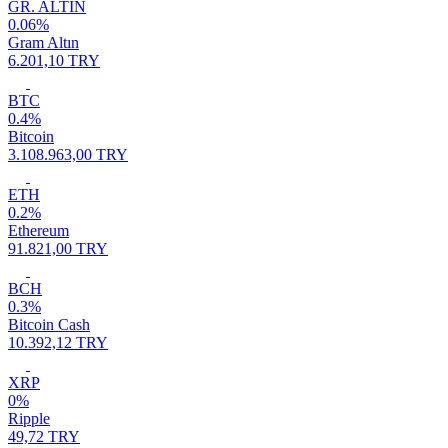
GR. ALTIN
0.06%
Gram Altın
6.201,10 TRY
BTC
0.4%
Bitcoin
3.108.963,00 TRY
ETH
0.2%
Ethereum
91.821,00 TRY
BCH
0.3%
Bitcoin Cash
10.392,12 TRY
XRP
0%
Ripple
49,72 TRY