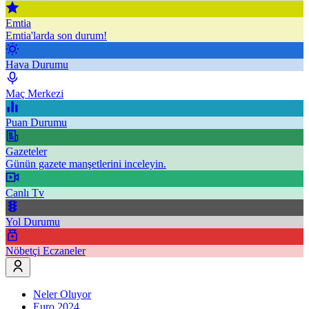
Emtia
Emtia'larda son durum!
Hava Durumu
Maç Merkezi
Puan Durumu
Gazeteler
Günün gazete manşetlerini inceleyin.
Canlı Tv
Yol Durumu
Nöbetçi Eczaneler
Neler Oluyor
Euro 2024