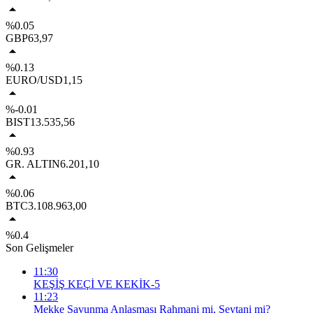
%0.05
GBP
63,97
%0.13
EURO/USD
1,15
%-0.01
BIST
13.535,56
%0.93
GR. ALTIN
6.201,10
%0.06
BTC
3.108.963,00
%0.4
Son Gelişmeler
11:30
KEŞİŞ KEÇİ VE KEKİK-5
11:23
Mekke Savunma Anlaşması Rahmani mi, Şeytani mi?