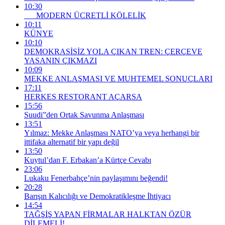
10:30
MODERN ÜCRETLİ KÖLELİK
10:11
KÜNYE
10:10
DEMOKRASİSİZ YOLA ÇIKAN TREN: ÇERÇEVE
YASANIN ÇIKMAZI
10:09
MEKKE ANLAŞMASI VE MUHTEMEL SONUÇLARI
17:11
HERKES RESTORANT AÇARSA
15:56
Suudi”den Ortak Savunma Anlaşması
13:51
Yılmaz: Mekke Anlaşması NATO’ya veya herhangi bir
ittifaka alternatif bir yapı değil
13:50
Kuytul’dan F. Erbakan’a Kürtçe Cevabı
23:06
Lukaku Fenerbahçe’nin paylaşımını beğendi!
20:28
Barışın Kalıcılığı ve Demokratikleşme İhtiyacı
14:54
TAĞŞİŞ YAPAN FİRMALAR HALKTAN ÖZÜR
DİLEMELİ!