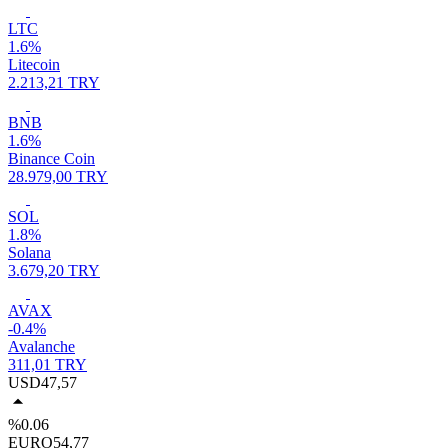
LTC
1.6%
Litecoin
2.213,21 TRY
BNB
1.6%
Binance Coin
28.979,00 TRY
SOL
1.8%
Solana
3.679,20 TRY
AVAX
-0.4%
Avalanche
311,01 TRY
USD
47,57
%0.06
EURO
54,77