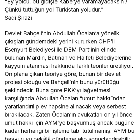
“Ey yolcu, bu gidişle Kabe’ye varamayacaksın /
Çünkü tuttuğun yol Türkistan yoludur.”
Sadi Şirazi
Devlet Bahçeli’nin Abdullah Öcalan’a yönelik
çıkışları gündemdeki yerini kururken CHP’li
Esenyurt Belediyesi ile DEM Part’inin elinde
bulunan Mardin, Batman ve Halfeti Belediyelerine
kayyum atanması hakkında farklı teoriler üretiliyor.
Ön plana çıkan teoriye göre, bunun bir devlet
projesi olduğu ve Bahçeli’nin bunu yürüttüğü
şeklindedir. Buna göre PKK’yı lağvetmesi
karşılığında Abdullah Öcalan “umut hakkı”ndan
yararlandırılıp ev hapsine alınacak veya serbest
bırakılacak. Zaten Öcalan’ın avukatları on yıl önce
umut hakkı için AYM’ye başvurmuş ancak bugüne
kadar herhangi bir işleme tabi tutulmamış. AYM bu
başvuruyu pekâlâ gündeme alıp sonuçlandırabilir.