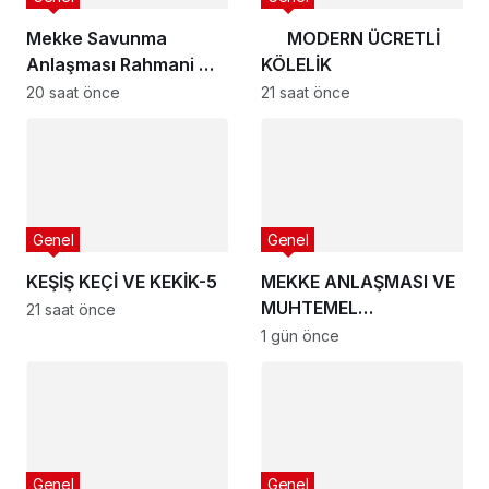
Mekke Savunma
MODERN ÜCRETLİ
Anlaşması Rahmani mi,
KÖLELİK
Şeytani mi?
20 saat önce
21 saat önce
Genel
Genel
KEŞİŞ KEÇİ VE KEKİK-5
MEKKE ANLAŞMASI VE
MUHTEMEL
21 saat önce
SONUÇLARI
1 gün önce
Genel
Genel