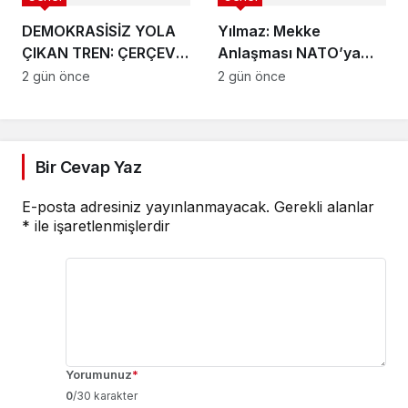
DEMOKRASİSİZ YOLA
Yılmaz: Mekke
ÇIKAN TREN: ÇERÇEVE
Anlaşması NATO’ya
YASANIN ÇIKMAZI
veya herhangi bir
2 gün önce
2 gün önce
ittifaka alternatif bir
yapı değil
Bir Cevap Yaz
E-posta adresiniz yayınlanmayacak.
Gerekli alanlar
*
ile işaretlenmişlerdir
Yorumunuz
*
0
/30 karakter