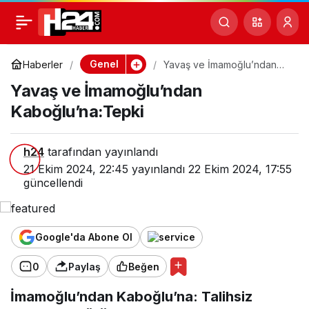
Yavaş ve
0
İmamoğlu’ndan
Genel
Haberler
Yavaş ve İmamoğlu’ndan
Kaboğlu’na:Tepki
Yavaş ve İmamoğlu’ndan
Kaboğlu’na:Tepki
Kaboğlu’na:Tepki
h24
tarafından yayınlandı
21 Ekim 2024, 22:45
yayınlandı
22 Ekim 2024, 17:55
güncellendi
Google'da Abone Ol
0
Paylaş
Beğen
İmamoğlu’ndan Kaboğlu’na: Talihsiz