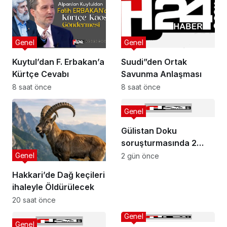
Genel
Genel
Kuytul’dan F. Erbakan’a
Suudi”den Ortak
Kürtçe Cevabı
Savunma Anlaşması
8 saat önce
8 saat önce
Genel
Gülistan Doku
soruşturmasında 2
dalgıç tutuklandı
Genel
2 gün önce
Hakkari’de Dağ keçileri
ihaleyle Öldürülecek
20 saat önce
Genel
Genel