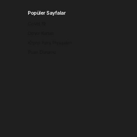
Popüler Sayfalar
Covid 19
Döviz Kurları
Kripto Para Piyasaları
Puan Durumu