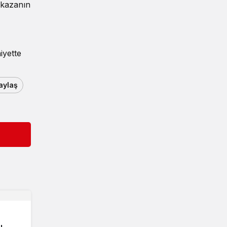
 kazanın
iyette
aylaş
ı