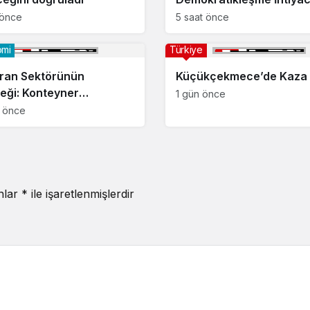
 önce
5 saat önce
omi
Türkiye
ran Sektörünün
Küçükçekmece’de Kaza
eği: Konteyner
1 gün önce
ranlar ve Food Truck
t önce
i Başlıyor
anlar
*
ile işaretlenmişlerdir