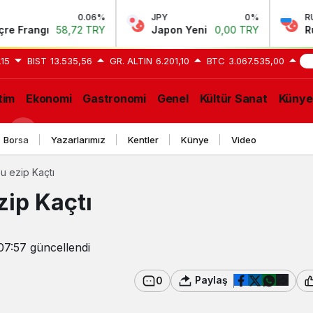
0.06%
JPY
0%
RUB
ngı
58,72 TRY
Japon Yeni
0,00 TRY
Rus Rubl
,15
BIST
13.535,56
GR. ALTIN
6.201,10
BTC
3.067.535,00
SO
tim
Ekonomi
Gastronomi
Genel
Kültür Sanat
Künye
GE
Borsa
Yazarlarımız
Kentler
Künye
Video
u ezip Kaçtı
zip Kaçtı
07:57
güncellendi
Paylaş
0