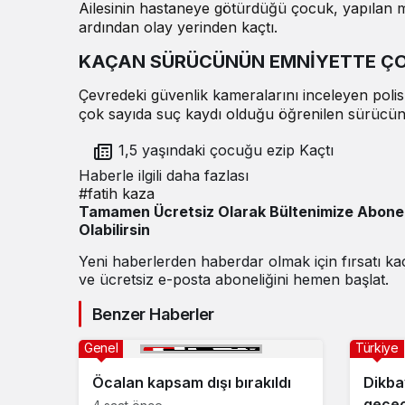
Ailesinin hastaneye götürdüğü çocuk, yapılan 
ardından olay yerinden kaçtı.
KAÇAN SÜRÜCÜNÜN EMNİYETTE ÇOK
Çevredeki güvenlik kameralarını inceleyen polis
çok sayıda suç kaydı olduğu öğrenilen sürücünü
1,5 yaşındaki çocuğu ezip Kaçtı
Haberle ilgili daha fazlası
#
fatih kaza
Tamamen Ücretsiz Olarak Bültenimize Abone
Olabilirsin
Yeni haberlerden haberdar olmak için fırsatı k
ve ücretsiz e-posta aboneliğini hemen başlat.
Benzer Haberler
Genel
Türkiye
Öcalan kapsam dışı bırakıldı
Dikbay
geçec