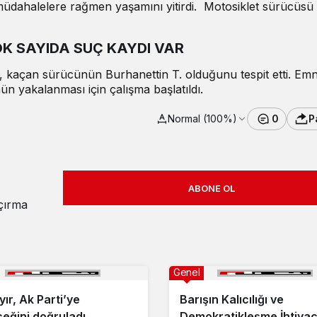
müdahalelere rağmen yaşamını yitirdi. Motosiklet sürücüsü
 SAYIDA SUÇ KAYDI VAR
, kaçan sürücünün Burhanettin T. olduğunu tespit etti. Emn
n yakalanması için çalışma başlatıldı.
Normal (100%)
0
P
ABONE OL
açırma
Genel
ır, Ak Parti’ye
Barışın Kalıcılığı ve
eğini doğruladı
Demokratikleşme İhtiyac