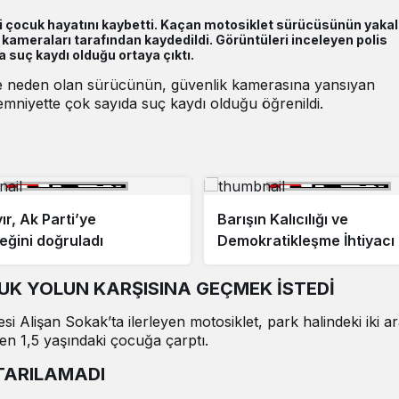
daki çocuk hayatını kaybetti. Kaçan motosiklet sürücüsünün yak
k kameraları tarafından kaydedildi. Görüntüleri inceleyen polis
 suç kaydı olduğu ortaya çıktı.
ne neden olan sürücünün, güvenlik kamerasına yansıyan
 emniyette çok sayıda suç kaydı olduğu öğrenildi.
ır, Ak Parti’ye
Barışın Kalıcılığı ve
ğini doğruladı
Demokratikleşme İhtiyacı
UK YOLUN KARŞISINA GEÇMEK İSTEDİ
esi
Alişan
Sokak’ta ilerleyen motosiklet, park halindeki iki a
en 1,5 yaşındaki çocuğa çarptı.
TARILAMADI