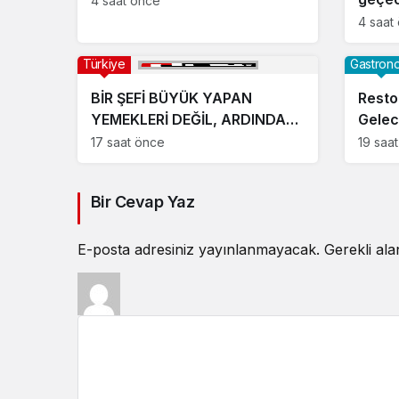
4 saat önce
4 saat
Türkiye
Gastron
BİR ŞEFİ BÜYÜK YAPAN
Resto
YEMEKLERİ DEĞİL, ARDINDA
Gelec
BIRAKTIĞI İZDİR.
Resto
17 saat önce
19 saa
Dönem
Bir Cevap Yaz
E-posta adresiniz yayınlanmayacak.
Gerekli al