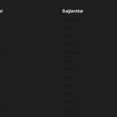
al
Bağlantılar
Biyografia
Dünya
Eğitim
Ekonomi
omi
Gastronomi
Genel
Kültür Sanat
Künye
Müzik
Sağlık
Siyaset
mız
Türkiye