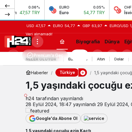
0.06%
EURO
0.05%
CHF
ı
47,57 TRY
Euro
54,77 TRY
İsviçre Fra
USD
47,57
EURO
54,77
GBP
63,97
EURO/USD
1
Veri alınamadı!
Biyografia
Dünya
Eği
Premium'a Geç
H24
Mod
NELER OLUYOR
Euro 2024
Altın
Dolar
değiştir
Türkiye
Haberler
1,5 yaşındaki çocuğ
1,5 yaşındaki çocuğu e
h24
tarafından yayınlandı
28 Eylül 2024, 18:47
yayınlandı
29 Eylül 2024, 
Google'da Abone Ol
1,5 yaşındaki çocuğu ezip Kaçtı