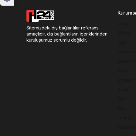
Kurums
Genel
Sitemizdeki dış bağlantılar referans
Dünya
amaçlıdır, dış bağlantıların içeriklerinden
kuruluşumuz sorumlu değildir.
Eğitim
Ekonomi
Gastron
Müzik
Siyaset
Sağlık
Spor
Spor
Türkiye
Yazarları