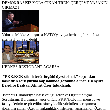
DEMOKRASİSİZ YOLA ÇIKAN TREN: ÇERÇEVE YASANIN
ÇIKMAZI
Yılmaz: Mekke Anlaşması NATO’ya veya herhangi bir ittifaka
alternatif bir yapı değil
HERKES RESTORANT AÇARSA
“PKK/KCK silahlı terör örgütü üyesi olmak” suçundan
başlatılan soruşturma kapsamında gözaltına alınan Esenyurt
Belediye Başkanı Ahmet Özer tutuklandı.
İstanbul Cumhuriyet Başsavcılığı Terör ve Örgütlü Suçlar
Soruşturma Bürosunca, terör örgütü PKK/KCK’nın mensup ve
faaliyetlerinin tespit edilmesine yönelik yürütülen soruşturmada
gözaltına alınan Özer’in hakimlikteki işlemleri tamamlandı. Özer’in,