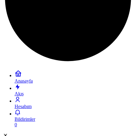
Anasayfa
Akış
Hesabım
Bildirimler
0