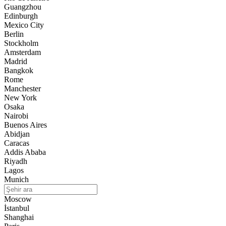
Guangzhou
Edinburgh
12:34
Mexico City
Mossad’ın İran Masası Başkanı görevden alındı
Berlin
Stockholm
21:02
Amsterdam
Bitlis Koltik’te Barış Zamanı
Madrid
Bangkok
17:04
Rome
Espressocu patronlar, dönerci overlokçular
Manchester
New York
13:43
Osaka
BİR ŞEFİ BÜYÜK YAPAN YEMEKLERİ DEĞİL, ARDINDA
Nairobi
BIRAKTIĞI İZDİR.
Buenos Aires
13:08
Abidjan
Gülistan Doku soruşturmasında 2 dalgıç tutuklandı
Caracas
Addis Ababa
12:20
Riyadh
Kraliçe Beatrix Tahtı Neden Bıraktı
Lagos
Munich
Moscow
İstanbul
Shanghai