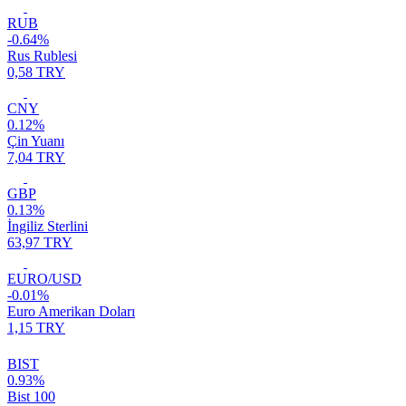
RUB
-0.64%
Rus Rublesi
0,58 TRY
CNY
0.12%
Çin Yuanı
7,04 TRY
GBP
0.13%
İngiliz Sterlini
63,97 TRY
EURO/USD
-0.01%
Euro Amerikan Doları
1,15 TRY
BIST
0.93%
Bist 100