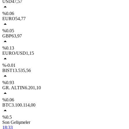
USD
47,57
%0.06
EURO
54,77
%0.05
GBP
63,97
%0.13
EURO/USD
1,15
%-0.01
BIST
13.535,56
%0.93
GR. ALTIN
6.201,10
%0.06
BTC
3.100.114,00
%0.5
Son Gelişmeler
18:33