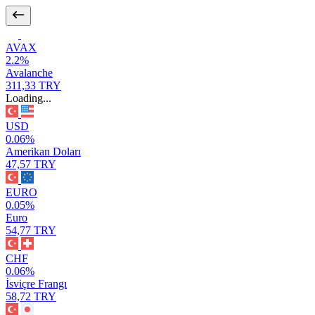
AVAX
2.2%
Avalanche
311,33 TRY
Loading...
USD
0.06%
Amerikan Doları
47,57 TRY
EURO
0.05%
Euro
54,77 TRY
CHF
0.06%
İsviçre Frangı
58,72 TRY