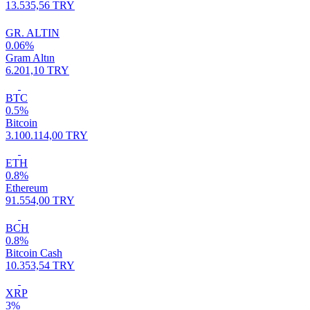
13.535,56 TRY
GR. ALTIN
0.06%
Gram Altın
6.201,10 TRY
BTC
0.5%
Bitcoin
3.100.114,00 TRY
ETH
0.8%
Ethereum
91.554,00 TRY
BCH
0.8%
Bitcoin Cash
10.353,54 TRY
XRP
3%