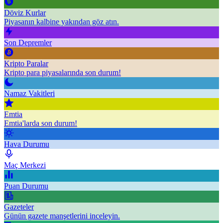
Döviz Kurlar
Piyasanın kalbine yakından göz atın.
Son Depremler
Kripto Paralar
Kripto para piyasalarında son durum!
Namaz Vakitleri
Emtia
Emtia'larda son durum!
Hava Durumu
Maç Merkezi
Puan Durumu
Gazeteler
Günün gazete manşetlerini inceleyin.