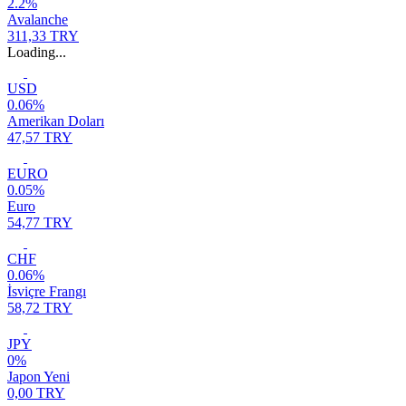
2.2%
Avalanche
311,33 TRY
Loading...
USD
0.06%
Amerikan Doları
47,57 TRY
EURO
0.05%
Euro
54,77 TRY
CHF
0.06%
İsviçre Frangı
58,72 TRY
JPY
0%
Japon Yeni
0,00 TRY