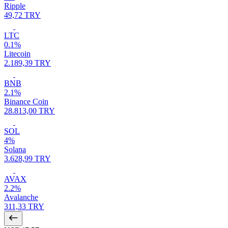
Ripple
49,72 TRY
LTC
0.1%
Litecoin
2.189,39 TRY
BNB
2.1%
Binance Coin
28.813,00 TRY
SOL
4%
Solana
3.628,99 TRY
AVAX
2.2%
Avalanche
311,33 TRY