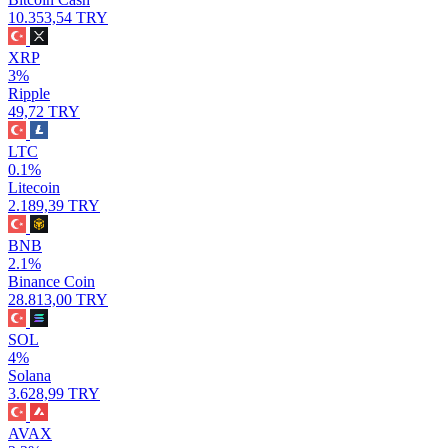
10.353,54 TRY
XRP
3%
Ripple
49,72 TRY
LTC
0.1%
Litecoin
2.189,39 TRY
BNB
2.1%
Binance Coin
28.813,00 TRY
SOL
4%
Solana
3.628,99 TRY
AVAX