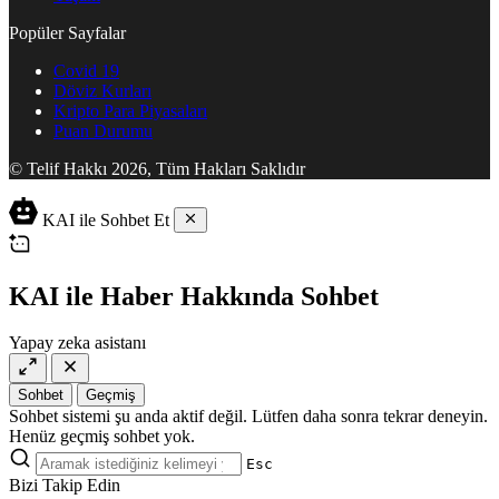
Popüler Sayfalar
Covid 19
Döviz Kurları
Kripto Para Piyasaları
Puan Durumu
© Telif Hakkı 2026, Tüm Hakları Saklıdır
KAI ile Sohbet Et
KAI ile Haber Hakkında Sohbet
Yapay zeka asistanı
Sohbet
Geçmiş
Sohbet sistemi şu anda aktif değil. Lütfen daha sonra tekrar deneyin.
Henüz geçmiş sohbet yok.
Esc
Bizi Takip Edin