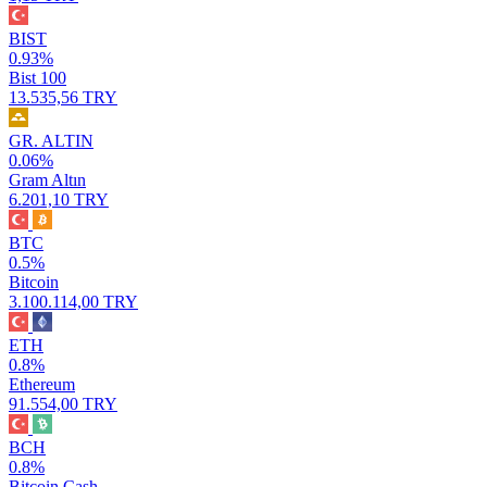
BIST
0.93%
Bist 100
13.535,56 TRY
GR. ALTIN
0.06%
Gram Altın
6.201,10 TRY
BTC
0.5%
Bitcoin
3.100.114,00 TRY
ETH
0.8%
Ethereum
91.554,00 TRY
BCH
0.8%
Bitcoin Cash