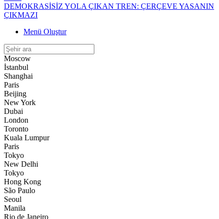
DEMOKRASİSİZ YOLA ÇIKAN TREN: ÇERÇEVE YASANIN
ÇIKMAZI
17:11
Menü Oluştur
HERKES RESTORANT AÇARSA
15:56
Moscow
Suudi”den Ortak Savunma Anlaşması
İstanbul
Shanghai
13:51
Paris
Yılmaz: Mekke Anlaşması NATO’ya veya herhangi bir ittifaka
Beijing
alternatif bir yapı değil
New York
13:50
Dubai
Kuytul’dan F. Erbakan’a Kürtçe Cevabı
London
Toronto
23:06
Kuala Lumpur
Lukaku Fenerbahçe’nin paylaşımını beğendi!
Paris
Tokyo
20:28
New Delhi
Barışın Kalıcılığı ve Demokratikleşme İhtiyacı
Tokyo
Hong Kong
14:54
São Paulo
TAĞŞİŞ YAPAN FİRMALAR HALKTAN ÖZÜR DİLEMELİ!
Seoul
Manila
12:41
Rio de Janeiro
Hakkari’de Dağ keçileri ihaleyle Öldürülecek