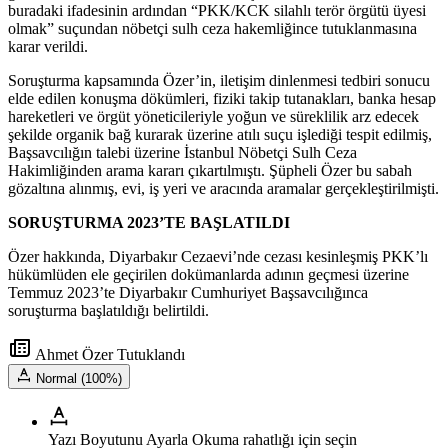
buradaki ifadesinin ardından “PKK/KCK silahlı terör örgütü üyesi
olmak” suçundan nöbetçi sulh ceza hakemliğince tutuklanmasına
karar verildi.
Soruşturma kapsamında Özer’in, iletişim dinlenmesi tedbiri sonucu
elde edilen konuşma dökümleri, fiziki takip tutanakları, banka hesap
hareketleri ve örgüt yöneticileriyle yoğun ve süreklilik arz edecek
şekilde organik bağ kurarak üzerine atılı suçu işlediği tespit edilmiş,
Başsavcılığın talebi üzerine İstanbul Nöbetçi Sulh Ceza
Hakimliğinden arama kararı çıkartılmıştı. Şüpheli Özer bu sabah
gözaltına alınmış, evi, iş yeri ve aracında aramalar gerçekleştirilmişti.
SORUŞTURMA 2023’TE BAŞLATILDI
Özer hakkında, Diyarbakır Cezaevi’nde cezası kesinleşmiş PKK’lı
hükümlüden ele geçirilen dokümanlarda adının geçmesi üzerine
Temmuz 2023’te Diyarbakır Cumhuriyet Başsavcılığınca
soruşturma başlatıldığı belirtildi.
Ahmet Özer Tutuklandı
Normal (100%)
Yazı Boyutunu Ayarla
Okuma rahatlığı için seçin