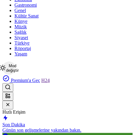
Gastronomi
Genel
Kültür Sanat
Künye
Müzik
Sağlık
Siyaset
Türkiye
Röportaj
Yaşam
Mod
değiştir
Premium'a Geç
H24
Hızlı Erişim
Son Dakika
Günün son gelişmelerine yakından bakın.