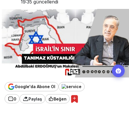
19:35
güncellendi
Google'da Abone Ol
0
Paylaş
Beğen
H24/ Makale / Abdülbaki ERDOĞMUŞ
Filistin’de Hristiyan ve Müslümanlarla birlikte barış