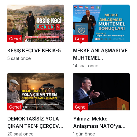
Genel
Genel
KEŞİŞ KEÇİ VE KEKİK-5
MEKKE ANLAŞMASI VE
MUHTEMEL
5 saat önce
SONUÇLARI
14 saat önce
Genel
Genel
DEMOKRASİSİZ YOLA
Yılmaz: Mekke
ÇIKAN TREN: ÇERÇEVE
Anlaşması NATO’ya
YASANIN ÇIKMAZI
veya herhangi bir
20 saat önce
1 gün önce