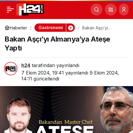
iSRAİL’İN SINIR TANIMAZ
0
Paylaş
KÜSTAHLIĞI
Gastronomi
Haberler
Bakan Aşçı’yı
Almanya’ya Ateşe
Bakan Aşçı’yı Almanya’ya Ateşe
Yaptı
Yaptı
h24
tarafından yayınlandı
7 Ekim 2024, 19:41
yayınlandı
9 Ekim 2024,
14:11
güncellendi