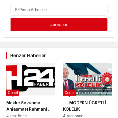
ABONE OL
Benzer Haberler
Genel
Genel
Mekke Savunma
MODERN ÜCRETLİ
Anlaşması Rahmani mi,
KÖLELİK
Şeytani mi?
4 saat önce
4 saat önce