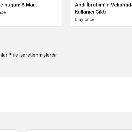
te bugün: 8 Mart
Abdi İbrahim’in Veliahtıd
Kullanıcı Çıktı
nce
6 ay önce
anlar
*
ile işaretlenmişlerdir