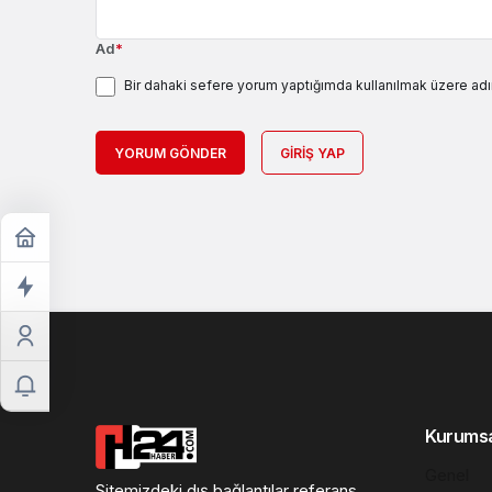
Ad
*
Bir dahaki sefere yorum yaptığımda kullanılmak üzere adı
YORUM GÖNDER
GIRIŞ YAP
Kurums
Genel
Sitemizdeki dış bağlantılar referans