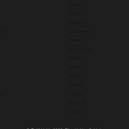
Dünya
Eğitim
Ekonomi
omi
Gastronomi
Genel
Kültür Sanat
Künye
Müzik
Sağlık
Siyaset
mız
Türkiye
Röportaj
Yaşam