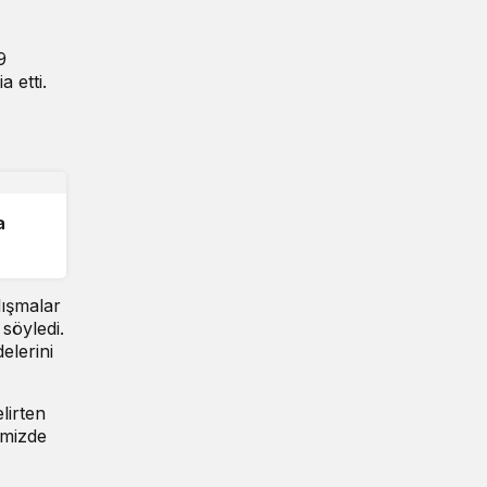
9
 etti.
a
lışmalar
 söyledi.
elerini
lirten
imizde