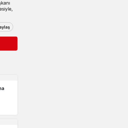
şkanı
siyle,
aylaş
ha