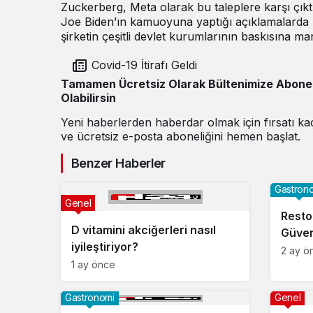
Zuckerberg, Meta olarak bu taleplere karşı çık
Joe Biden’ın kamuoyuna yaptığı açıklamalarda M
şirketin çeşitli devlet kurumlarının baskısına maru
Covid-19 İtirafı Geldi
Tamamen Ücretsiz Olarak Bültenimize Abone
Olabilirsin
Yeni haberlerden haberdar olmak için fırsatı k
ve ücretsiz e-posta aboneliğini hemen başlat.
Benzer Haberler
Gastron
Genel
Resto
D vitamini akciğerleri nasıl
Güvenl
iyileştiriyor?
2 ay ö
1 ay önce
Gastronomi
Genel