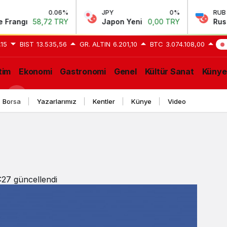
0.06%
JPY
0%
RUB
58,72 TRY
Japon Yeni
0,00 TRY
Rus Rublesi
,15
BIST
13.535,56
GR. ALTIN
6.201,10
BTC
3.074.108,00
GE
tim
Ekonomi
Gastronomi
Genel
Kültür Sanat
Künye
Borsa
Yazarlarımız
Kentler
Künye
Video
:27
güncellendi