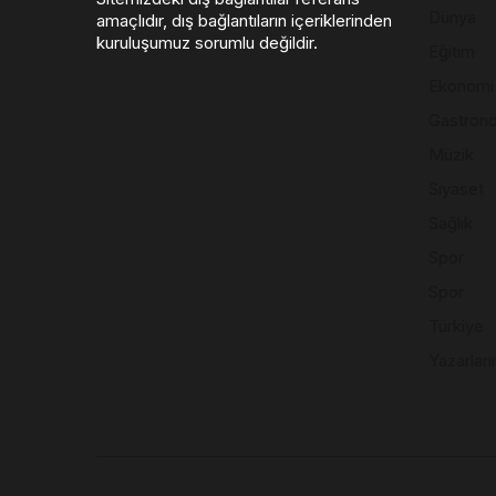
Dünya
amaçlıdır, dış bağlantıların içeriklerinden
kuruluşumuz sorumlu değildir.
Eğitim
Ekonomi
Gastron
Müzik
Siyaset
Sağlık
Spor
Spor
Türkiye
Yazarları