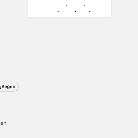
Demokratikleşme İhtiyacı
Yeni Parti’ye ilk Operasyon
Beğen
den