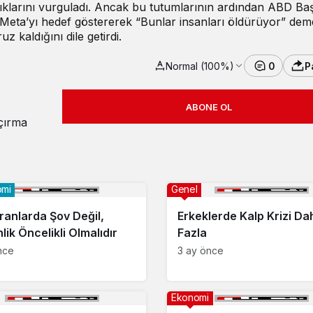
tıklarını vurguladı. Ancak bu tutumlarının ardından ABD Ba
eta’yı hedef göstererek “Bunlar insanları öldürüyor” deme
z kaldığını dile getirdi.
Normal (100%)
0
P
ABONE OL
açırma
omi
Genel
ranlarda Şov Değil,
Erkeklerde Kalp Krizi Da
ik Öncelikli Olmalıdır
Fazla
nce
3 ay önce
Ekonomi