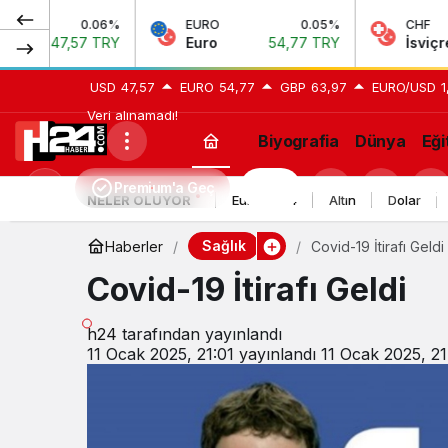
0.06%
EURO
0.05%
CHF
7,57 TRY
Euro
54,77 TRY
İsviçre Frangı
USD
47,57
EURO
54,77
GBP
63,97
EURO/USD
1
Veri alınamadı!
Biyografia
Dünya
Eği
Premium'a Geç
H24
Mod
NELER OLUYOR
Euro 2024
Altın
Dolar
değiştir
Sağlık
Haberler
Covid-19 İtirafı Geldi
Covid-19 İtirafı Geldi
h24
tarafından yayınlandı
11 Ocak 2025, 21:01
yayınlandı
11 Ocak 2025, 21