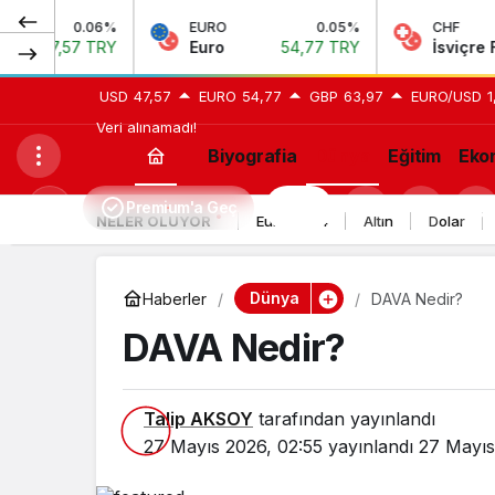
.06%
EURO
0.05%
CHF
 TRY
Euro
54,77 TRY
İsviçre Frangı
58,
USD
47,57
EURO
54,77
GBP
63,97
EURO/USD
1
Veri alınamadı!
Biyografia
Dünya
Eğitim
Eko
Premium'a Geç
H24
Mod
NELER OLUYOR
Euro 2024
Altın
Dolar
değiştir
Dünya
Haberler
DAVA Nedir?
DAVA Nedir?
Talip AKSOY
tarafından yayınlandı
27 Mayıs 2026, 02:55
yayınlandı
27 Mayıs