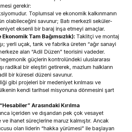
mesi gerekir:
ksiyomudur. Toplumsal ve ekonomik kalkınmanın
 olabileceğini savunur; Batı merkezli seküler-
niyet eksenli bir baraj inşa etmeyi amaçlar.
ve Ekonomik Tam Bağımsızlık):
Taklitçi ve montaj
; yerli uçak, tank ve fabrika üreten “ağır sanayi
erkeze alan “Adil Düzen” teorisini vadeder.
hegemonik güçlerin kontrolündeki uluslararası
adikal bir eleştiri getirerek, mazlum halkların
adil bir küresel düzeni savunur.
liği gibi projeleri bir medeniyet kırılması ve
 ülkenin kendi tarihsel misyonuna dönmesini şart
e “Hesabiler” Arasındaki Kırılma
yunca içeriden ve dışarıdan pek çok vesayet
 ve ihanet süreçlerine maruz kalmıştır. Ancak
rucusu olan liderin “hakka yürümesi” ile başlayan