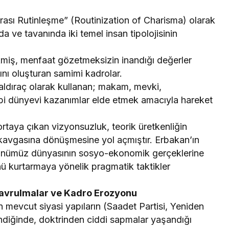
nrası Rutinleşme” (Routinization of Charisma) olarak
da ve tavanında iki temel insan tipolojisinin
kmiş, menfaat gözetmeksizin inandığı değerler
nı oluşturan samimi kadrolar.
aldıraç olarak kullanan; makam, mevki,
gibi dünyevi kazanımlar elde etmek amacıyla hareket
ortaya çıkan vizyonsuzluk, teorik üretkenliğin
” kavgasına dönüşmesine yol açmıştır. Erbakan’ın
 günümüz dünyasının sosyo-ekonomik gerçeklerine
 kurtarmaya yönelik pragmatik taktikler
 Savrulmalar ve Kadro Erozyonu
n mevcut siyasi yapıların (Saadet Partisi, Yeniden
lendiğinde, doktrinden ciddi sapmalar yaşandığı