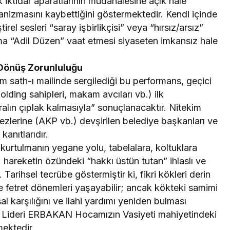
 iktidar aparatlarının müdahalesine açık hale
kanizmasını kaybettiğini göstermektedir. Kendi içinde
l sesleri “saray işbirlikçisi” veya “hırsız/arsız”
luma “Adil Düzen” vaat etmesi siyaseten imkansız hale
 Dönüş Zorunluluğu
çim sath-ı mailinde sergilediği bu performans, geçici
olding sahipleri, makam avcıları vb.) ilk
ralın çıplak kalmasıyla” sonuçlanacaktır. Nitekim
zlerine (AKP vb.) devşirilen belediye başkanları ve
kanıtlarıdır.
n kurtulmanın yegane yolu, tabelalara, koltuklara
; hareketin özündeki “hakkı üstün tutan” ihlaslı ve
Tarihsel tecrübe göstermiştir ki, fikri kökleri derin
yle fetret dönemleri yaşayabilir; ancak kökteki samimi
 karşılığını ve ilahi yardımı yeniden bulması
ün Lideri ERBAKAN Hocamızın Vasiyeti mahiyetindeki
mektedir.