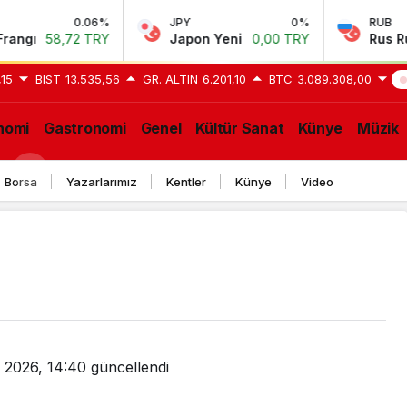
0.06%
JPY
0%
RUB
-
72 TRY
Japon Yeni
0,00 TRY
Rus Rublesi
0,5
,15
BIST
13.535,56
GR. ALTIN
6.201,10
BTC
3.089.308,00
S
nomi
Gastronomi
Genel
Kültür Sanat
Künye
Müzik
GE
Borsa
Yazarlarımız
Kentler
Künye
Video
 2026, 14:40
güncellendi