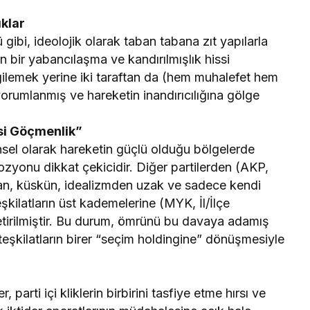
ıklar
gibi, ideolojik olarak taban tabana zıt yapılarla
in bir yabancılaşma ve kandırılmışlık hissi
ergilemek yerine iki taraftan da (hem muhalefet hem
orumlanmış ve hareketin inandırıcılığına gölge
asi Göçmenlik”
ihsel olarak hareketin güçlü olduğu bölgelerde
onu dikkat çekicidir. Diğer partilerden (AKP,
, küskün, idealizmden uzak ve sadece kendi
teşkilatların üst kademelerine (MYK, İl/İlçe
getirilmiştir. Bu durum, ömrünü bu davaya adamış
 teşkilatların birer “seçim holdingine” dönüşmesiyle
parti içi kliklerin birbirini tasfiye etme hırsı ve