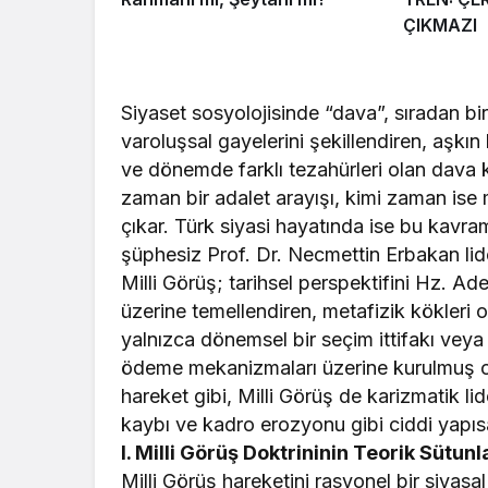
ÇIKMAZI
​Siyaset sosyolojisinde “dava”, sıradan bi
varoluşsal gayelerini şekillendiren, aşkın
ve dönemde farklı tezahürleri olan dava 
zaman bir adalet arayışı, kimi zaman ise
çıkar. Türk siyasi hayatında ise bu kavr
şüphesiz Prof. Dr. Necmettin Erbakan lide
​Milli Görüş; tarihsel perspektifini Hz.
üzerine temellendiren, metafizik kökleri 
yalnızca dönemsel bir seçim ittifakı veya 
ödeme mekanizmaları üzerine kurulmuş or
hareket gibi, Milli Görüş de karizmatik li
kaybı ve kadro erozyonu gibi ciddi yapısal
​I. Milli Görüş Doktrininin Teorik Sütunl
​Milli Görüş hareketini rasyonel bir siyas