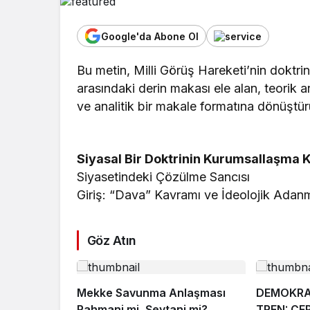
Google'da Abone Ol
Bu metin, Milli Görüş Hareketi’nin doktrin
arasındaki derin makası ele alan, teorik 
ve analitik bir makale formatına dönüştür
​Siyasal Bir Doktrinin Kurumsallaşma K
Siyasetindeki Çözülme Sancısı
​Giriş: “Dava” Kavramı ve İdeolojik Adanm
Göz Atın
Mekke Savunma Anlaşması
DEMOKRAS
Rahmani mi, Şeytani mi?
TREN: ÇE