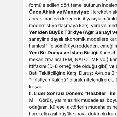
formüle edilen dört temel sütunun incelen
​Önce Ahlak ve Maneviyat:
Hareketin a
ancak manevi değerlerin ihyasıyla mümkün
modernist yozlaşmaya karşı yerli ve mede
​Yeniden Büyük Türkiye (Ağır Sanayi 
sanayiine dayalı ekonomik modellere karşı
hamlesi” ile sömürüyü reddeden, emeği m
Yeni Bir Dünya ve İslam Birliği:
Küresel 
mekanizmalara (BM, NATO, IMF vb.) karşı r
ittifakını (D-8 örneğinde olduğu gibi) ve 
​Batı Taklitçiliğine Karşı Duruş: Avrupa Bir
“Hristiyan Kulübü” olarak nitelendirerek,
koşar.
​II. Lider Sonrası Dönem: “Hasbiler” il
​Milli Görüş, yarım asırlık mücadelesi bo
odağının, küresel aktörlerin müdahalesine
hareketin asıl büyük sınavı, doktrinin ku