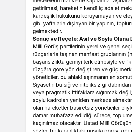
meselelerin mahkeme kapılarına taşınarak
getirilmesi, hareketin kendi iç adalet me
kardeşlik hukukunu koruyamayan ve eleştire
gibi yaftalarla dışlayan bir yapının, top
gelmektedir.
​Sonuç ve Reçete: Asıl ve Soylu Olana
​Milli Görüş partilerinin yerel ve genel se
rüzgarlarla taşınan menfaat gruplarının (h
başarısızlıkta gemiyi terk etmesiyle ve “k
rüzgâra göre yön değiştiren ve güç merke
yöneticiler, bu ahlaki aşınmanın en somut 
​Siyasetin bu sığ ve niteliksiz girdabında
veya pragmatik ittifaklara sığınmak değil
soylu kadroları yeniden merkeze almaktır. 
olan hareketler basiretsiz yöneticiler eli
damar muhafaza edildiği sürece, toplumsal
kaçınılmaz olacaktır. Üstad Milli Görüş
sözleri bir karanlıktaki pusula görevi gör