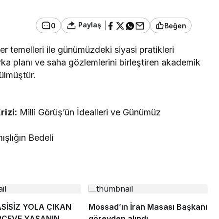
Paylaş
0
Beğen
er temelleri ile günümüzdeki siyasi pratikleri
arka planı ve saha gözlemlerini birleştiren akademik
ülmüştür.
rizi:
Milli Görüş’ün İdealleri ve Günümüz
ışlığın Bedeli
İSİZ YOLA ÇIKAN
Mossad’ın İran Masası Başkanı
RÇEVE YASANIN
görevden alındı