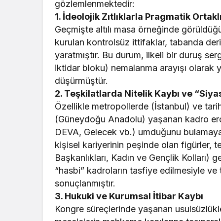
gözlemlenmektedir:
​1. İdeolojik Zıtlıklarla Pragmatik Ortakl
​Geçmişte altılı masa örneğinde görüldüğü 
kurulan kontrolsüz ittifaklar, tabanda der
yaratmıştır. Bu durum, ilkeli bir duruş s
iktidar bloku) nemalanma arayışı olarak y
düşürmüştür.
2. Teşkilatlarda Nitelik Kaybı ve “Siy
​Özellikle metropollerde (İstanbul) ve tar
(Güneydoğu Anadolu) yaşanan kadro erozy
DEVA, Gelecek vb.) umduğunu bulamayan
kişisel kariyerinin peşinde olan figürler, 
Başkanlıkları, Kadın ve Gençlik Kolları) 
“hasbi” kadroların tasfiye edilmesiyle ve
sonuçlanmıştır.
3. Hukuki ve Kurumsal İtibar Kaybı
​Kongre süreçlerinde yaşanan usulsüzlükler, 