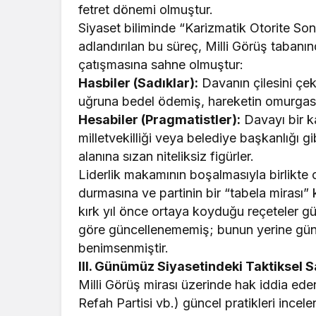
fetret dönemi olmuştur.
​Siyaset biliminde “Karizmatik Otorite So
adlandırılan bu süreç, Milli Görüş tabanın
çatışmasına sahne olmuştur:
​Hasbiler (Sadıklar):
Davanın çilesini çe
uğruna bedel ödemiş, hareketin omurgası
​Hesabiler (Pragmatistler):
Davayı bir k
milletvekilliği veya belediye başkanlığı 
alanına sızan niteliksiz figürler.
​Liderlik makamının boşalmasıyla birlikte 
durmasına ve partinin bir “tabela mirası
kırk yıl önce ortaya koyduğu reçeteler
göre güncellenememiş; bunun yerine günü
benimsenmiştir.
​III. Günümüz Siyasetindeki Taktiksel
​Milli Görüş mirası üzerinde hak iddia ede
Refah Partisi vb.) güncel pratikleri ince