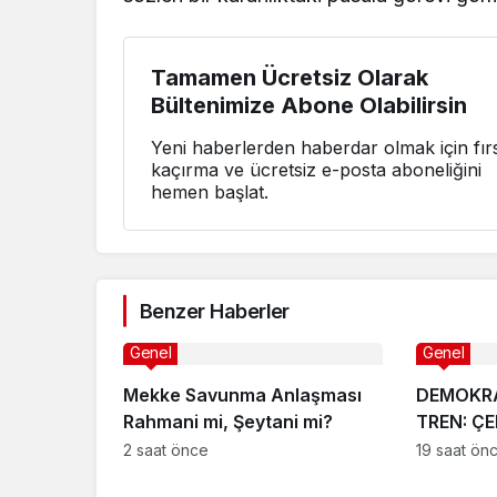
Tamamen Ücretsiz Olarak
Bültenimize Abone Olabilirsin
Yeni haberlerden haberdar olmak için fırs
kaçırma ve ücretsiz e-posta aboneliğini
hemen başlat.
Benzer Haberler
Genel
Genel
Mekke Savunma Anlaşması
DEMOKRA
Rahmani mi, Şeytani mi?
TREN: Ç
ÇIKMAZI
2 saat önce
19 saat ön