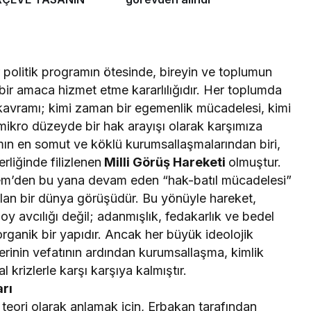
r politik programın ötesinde, bireyin ve toplumun
 bir amaca hizmet etme kararlılığıdır. Her toplumda
kavramı; kimi zaman bir egemenlik mücadelesi, kimi
 mikro düzeyde bir hak arayışı olarak karşımıza
amın en somut ve köklü kurumsallaşmalarından biri,
rliğinde filizlenen
Milli Görüş Hareketi
olmuştur.
 Adem’den bu yana devam eden “hak-batıl mücadelesi”
olan bir dünya görüşüdür. Bu yönüyle hareket,
oy avcılığı değil; adanmışlık, fedakarlık ve bedel
ganik bir yapıdır. Ancak her büyük ideolojik
derinin vefatının ardından kurumsallaşma, kimlik
 krizlerle karşı karşıya kalmıştır.
arı
al teori olarak anlamak için, Erbakan tarafından