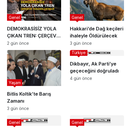
Genel
Genel
DEMOKRASİSİZ YOLA
Hakkari’de Dağ keçileri
ÇIKAN TREN: ÇERÇEVE
ihaleyle Öldürülecek
YASANIN ÇIKMAZI
2 gün önce
3 gün önce
Türkiye
Dikbayır, Ak Parti’ye
geçeceğini doğruladı
4 gün önce
Yaşam
Bitlis Koltik’te Barış
Zamanı
3 gün önce
Genel
Genel