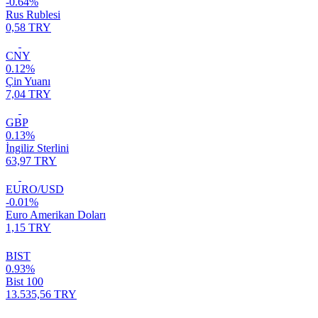
-0.64%
Rus Rublesi
0,58 TRY
CNY
0.12%
Çin Yuanı
7,04 TRY
GBP
0.13%
İngiliz Sterlini
63,97 TRY
EURO/USD
-0.01%
Euro Amerikan Doları
1,15 TRY
BIST
0.93%
Bist 100
13.535,56 TRY