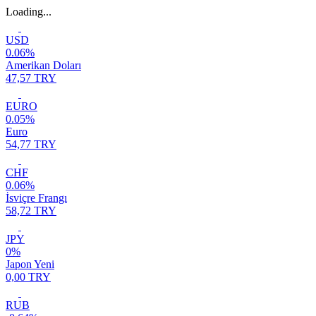
Loading...
USD
0.06%
Amerikan Doları
47,57 TRY
EURO
0.05%
Euro
54,77 TRY
CHF
0.06%
İsviçre Frangı
58,72 TRY
JPY
0%
Japon Yeni
0,00 TRY
RUB