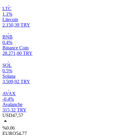
LTC
1.1%
Litecoin
2.150,39 TRY
BNB
0.4%
Binance Coin
28.271,00 TRY
SOL
0.5%
Solana
3.509,92 TRY
AVAX
-0.4%
Avalanche
315,32 TRY
USD
47,57
%0.06
EURO
54,77