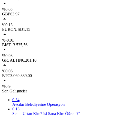
%0.05
GBP
63,97
%0.13
EURO/USD
1,15
%-0.01
BIST
13.535,56
%0.93
GR. ALTIN
6.201,10
%0.06
BTC
3.069.889,00
%0.9
Son Gelişmeler
0:34
Avcılar Belediyesine Operasyon
0:13
Senin Ustan Kim? İşi Sana Kim Öğretti?”