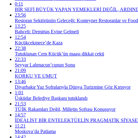
0:11
BİR ŞEFİ BÜYÜK YAPAN YEMEKLERİ DEĞİL, ARDIND
23:56
Restoran Sektörünün Geleceği: Konteyner Restoranlar ve Foo
13:25
Bahçeli: Demirtaş Evine Gelmeli
12:54
Küçükçekmece’de Kaza
22:38
Tutuklanan Cem Küçük’ün maaşı dikkat çekti
22:33
Seyyar Lahmacun’cunun Sonu
21:09
KORKU VE UMUT
13:46
Diyarbakır Yaz Sofralarıyla Dünya Turizmine Göz Kırpıyor
1:01
Üsküdar Belediye Başkanı tutuklandı
21:53
TÜİK Rakamları Değil, Milletin Sofrası Konuşuyor
14:57
İDEALİST BİR ENTELEKTÜELİN PRAGMATİK SİYASE
11:21
Moskova’da Patlama
14:42