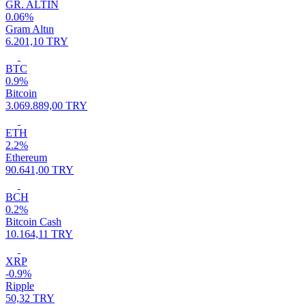
GR. ALTIN
0.06%
Gram Altın
6.201,10 TRY
BTC
0.9%
Bitcoin
3.069.889,00 TRY
ETH
2.2%
Ethereum
90.641,00 TRY
BCH
0.2%
Bitcoin Cash
10.164,11 TRY
XRP
-0.9%
Ripple
50,32 TRY