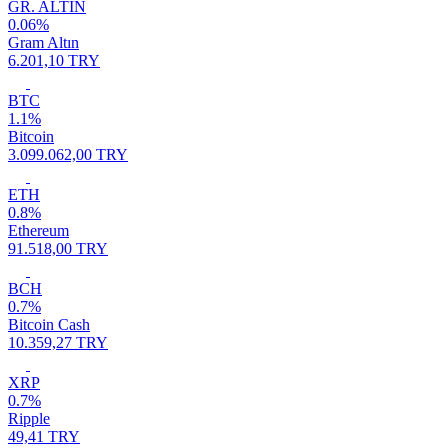
GR. ALTIN
0.06%
Gram Altın
6.201,10 TRY
BTC
1.1%
Bitcoin
3.099.062,00 TRY
ETH
0.8%
Ethereum
91.518,00 TRY
BCH
0.7%
Bitcoin Cash
10.359,27 TRY
XRP
0.7%
Ripple
49,41 TRY