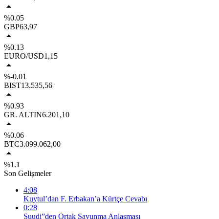
%0.05
GBP
63,97
%0.13
EURO/USD
1,15
%-0.01
BIST
13.535,56
%0.93
GR. ALTIN
6.201,10
%0.06
BTC
3.099.062,00
%1.1
Son Gelişmeler
4:08
Kuytul’dan F. Erbakan’a Kürtçe Cevabı
0:28
Suudi”den Ortak Savunma Anlaşması