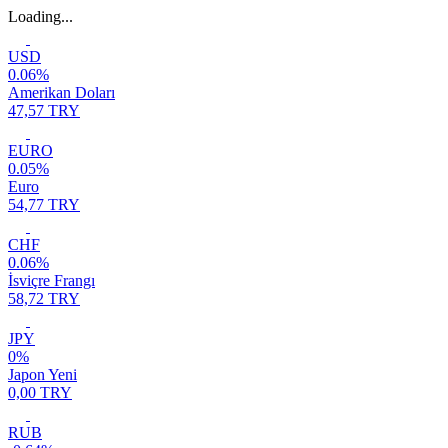
Loading...
USD
0.06%
Amerikan Doları
47,57 TRY
EURO
0.05%
Euro
54,77 TRY
CHF
0.06%
İsviçre Frangı
58,72 TRY
JPY
0%
Japon Yeni
0,00 TRY
RUB