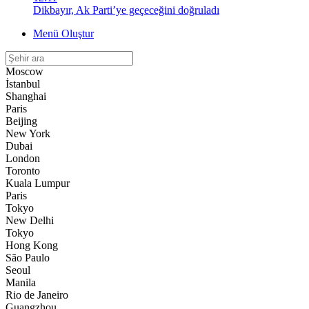
Dikbayır, Ak Parti’ye geçeceğini doğruladı
Menü Oluştur
Moscow
İstanbul
Shanghai
Paris
Beijing
New York
Dubai
London
Toronto
Kuala Lumpur
Paris
Tokyo
New Delhi
Tokyo
Hong Kong
São Paulo
Seoul
Manila
Rio de Janeiro
Guangzhou