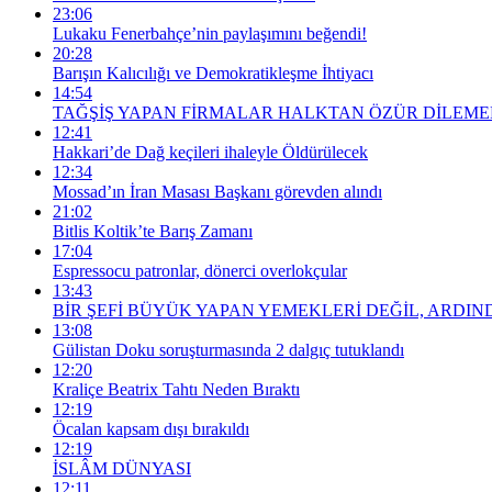
23:06
Lukaku Fenerbahçe’nin paylaşımını beğendi!
20:28
Barışın Kalıcılığı ve Demokratikleşme İhtiyacı
14:54
TAĞŞİŞ YAPAN FİRMALAR HALKTAN ÖZÜR DİLEMEL
12:41
Hakkari’de Dağ keçileri ihaleyle Öldürülecek
12:34
Mossad’ın İran Masası Başkanı görevden alındı
21:02
Bitlis Koltik’te Barış Zamanı
17:04
Espressocu patronlar, dönerci overlokçular
13:43
BİR ŞEFİ BÜYÜK YAPAN YEMEKLERİ DEĞİL, ARDIND
13:08
Gülistan Doku soruşturmasında 2 dalgıç tutuklandı
12:20
Kraliçe Beatrix Tahtı Neden Bıraktı
12:19
Öcalan kapsam dışı bırakıldı
12:19
İSLÂM DÜNYASI
12:11