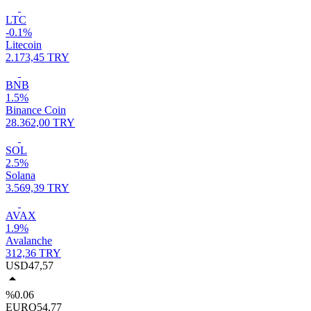
LTC
-0.1%
Litecoin
2.173,45 TRY
BNB
1.5%
Binance Coin
28.362,00 TRY
SOL
2.5%
Solana
3.569,39 TRY
AVAX
1.9%
Avalanche
312,36 TRY
USD
47,57
%0.06
EURO
54,77