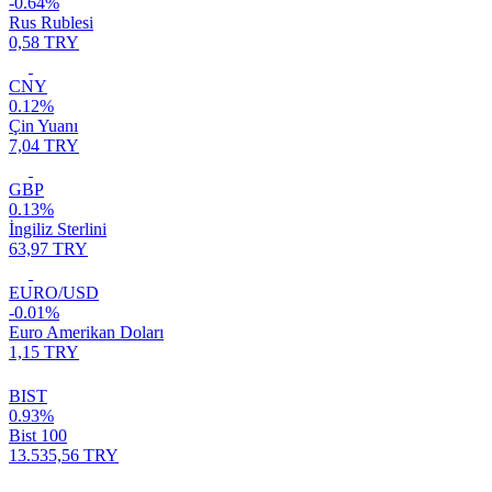
-0.64%
Rus Rublesi
0,58 TRY
CNY
0.12%
Çin Yuanı
7,04 TRY
GBP
0.13%
İngiliz Sterlini
63,97 TRY
EURO/USD
-0.01%
Euro Amerikan Doları
1,15 TRY
BIST
0.93%
Bist 100
13.535,56 TRY