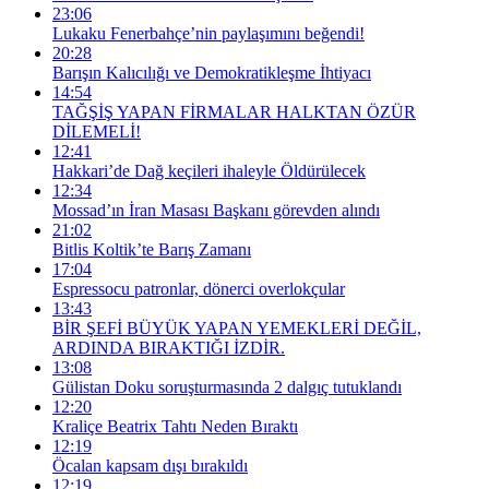
23:06
Lukaku Fenerbahçe’nin paylaşımını beğendi!
20:28
Barışın Kalıcılığı ve Demokratikleşme İhtiyacı
14:54
TAĞŞİŞ YAPAN FİRMALAR HALKTAN ÖZÜR
DİLEMELİ!
12:41
Hakkari’de Dağ keçileri ihaleyle Öldürülecek
12:34
Mossad’ın İran Masası Başkanı görevden alındı
21:02
Bitlis Koltik’te Barış Zamanı
17:04
Espressocu patronlar, dönerci overlokçular
13:43
BİR ŞEFİ BÜYÜK YAPAN YEMEKLERİ DEĞİL,
ARDINDA BIRAKTIĞI İZDİR.
13:08
Gülistan Doku soruşturmasında 2 dalgıç tutuklandı
12:20
Kraliçe Beatrix Tahtı Neden Bıraktı
12:19
Öcalan kapsam dışı bırakıldı
12:19