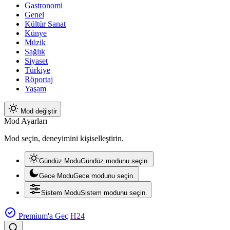
Gastronomi
Genel
Kültür Sanat
Künye
Müzik
Sağlık
Siyaset
Türkiye
Röportaj
Yaşam
Mod değiştir
Mod Ayarları
Mod seçin, deneyimini kişiselleştirin.
Gündüz Modu
Gündüz modunu seçin.
Gece Modu
Gece modunu seçin.
Sistem Modu
Sistem modunu seçin.
Premium'a Geç
H24