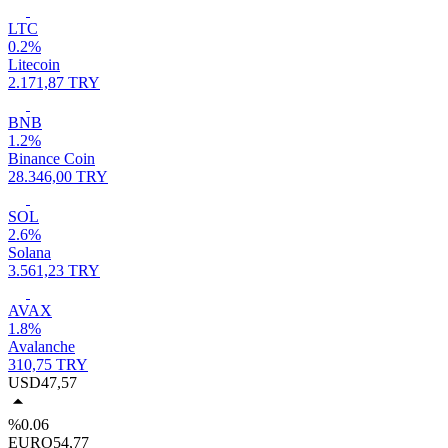
LTC
0.2%
Litecoin
2.171,87 TRY
BNB
1.2%
Binance Coin
28.346,00 TRY
SOL
2.6%
Solana
3.561,23 TRY
AVAX
1.8%
Avalanche
310,75 TRY
USD
47,57
%0.06
EURO
54,77