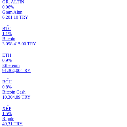
GR. ALTIN
0.06%
Gram Altın
6.201,10 TRY
BTC
1.1%
Bitcoin
3.098.415,00 TRY
ETH
0.9%
Ethereum
91.304,00 TRY
BCH
0.8%
Bitcoin Cash
10.304,89 TRY
XRP
1.5%
Ripple
49,31 TRY