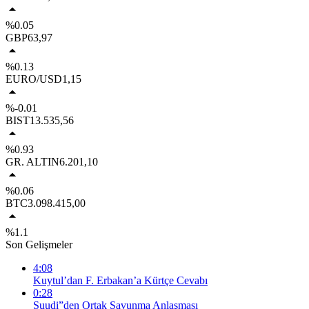
%0.05
GBP
63,97
%0.13
EURO/USD
1,15
%-0.01
BIST
13.535,56
%0.93
GR. ALTIN
6.201,10
%0.06
BTC
3.098.415,00
%1.1
Son Gelişmeler
4:08
Kuytul’dan F. Erbakan’a Kürtçe Cevabı
0:28
Suudi”den Ortak Savunma Anlaşması