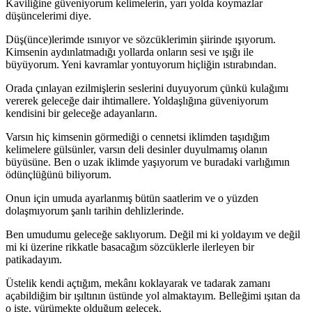
Kaviliğine güveniyorum kelimelerin, yarı yolda koymazlar
düşüncelerimi diye.
Düş(ünce)lerimde ısınıyor ve sözcüklerimin şiirinde ışıyorum.
Kimsenin aydınlatmadığı yollarda onların sesi ve ışığı ile
büyüyorum. Yeni kavramlar yontuyorum hiçliğin ıstırabından.
Orada çınlayan ezilmişlerin seslerini duyuyorum çünkü kulağımı
vererek geleceğe dair ihtimallere. Yoldaşlığına güveniyorum
kendisini bir geleceğe adayanların.
Varsın hiç kimsenin görmediği o cennetsi iklimden taşıdığım
kelimelere gülsünler, varsın deli desinler duyulmamış olanın
büyüsüne. Ben o uzak iklimde yaşıyorum ve buradaki varlığımın
ödünçlüğünü biliyorum.
Onun için umuda ayarlanmış bütün saatlerim ve o yüzden
dolaşmıyorum şanlı tarihin dehlizlerinde.
Ben umudumu geleceğe saklıyorum. Değil mi ki yoldayım ve değil
mi ki üzerine rikkatle basacağım sözcüklerle ilerleyen bir
patikadayım.
Üstelik kendi açtığım, mekânı koklayarak ve tadarak zamanı
açabildiğim bir ışıltının üstünde yol almaktayım. Belleğimi ışıtan da
o işte, yürümekte olduğum gelecek.