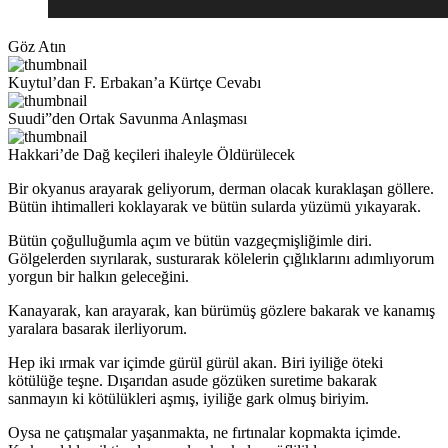
Göz Atın
Kuytul’dan F. Erbakan’a Kürtçe Cevabı
Suudi”den Ortak Savunma Anlaşması
Hakkari’de Dağ keçileri ihaleyle Öldürülecek
Bir okyanus arayarak geliyorum, derman olacak kuraklaşan göllere.
Bütün ihtimalleri koklayarak ve bütün sularda yüzümü yıkayarak.
Bütün çoğulluğumla açım ve bütün vazgeçmişliğimle diri.
Gölgelerden sıyrılarak, susturarak kölelerin çığlıklarını adımlıyorum
yorgun bir halkın geleceğini.
Kanayarak, kan arayarak, kan bürümüş gözlere bakarak ve kanamış
yaralara basarak ilerliyorum.
Hep iki ırmak var içimde gürül gürül akan. Biri iyiliğe öteki
kötülüğe teşne. Dışarıdan asude gözüken suretime bakarak
sanmayın ki kötülükleri aşmış, iyiliğe gark olmuş biriyim.
Oysa ne çatışmalar yaşanmakta, ne fırtınalar kopmakta içimde.