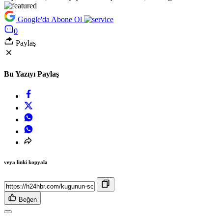
Google'da Abone Ol
0
Paylaş
Bu Yazıyı Paylaş
veya linki kopyala
Beğen