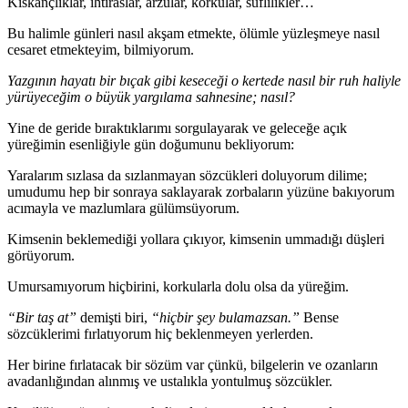
Kıskançlıklar, ihtiraslar, arzular, korkular, süflilikler…
Bu halimle günleri nasıl akşam etmekte, ölümle yüzleşmeye nasıl
cesaret etmekteyim, bilmiyorum.
Yazgının hayatı bir bıçak gibi keseceği o kertede nasıl bir ruh haliyle
yürüyeceğim o büyük yargılama sahnesine; nasıl?
Yine de geride bıraktıklarımı sorgulayarak ve geleceğe açık
yüreğimin esenliğiyle gün doğumunu bekliyorum:
Yaralarım sızlasa da sızlanmayan sözcükleri doluyorum dilime;
umudumu hep bir sonraya saklayarak zorbaların yüzüne bakıyorum
acımayla ve mazlumlara gülümsüyorum.
Kimsenin beklemediği yollara çıkıyor, kimsenin ummadığı düşleri
görüyorum.
Umursamıyorum hiçbirini, korkularla dolu olsa da yüreğim.
“Bir taş at”
demişti biri,
“hiçbir şey bulamazsan.”
Bense
sözcüklerimi fırlatıyorum hiç beklenmeyen yerlerden.
Her birine fırlatacak bir sözüm var çünkü, bilgelerin ve ozanların
avadanlığından alınmış ve ustalıkla yontulmuş sözcükler.