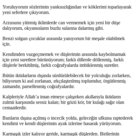
Yoruluyorum sözlerimin yankısızlığından ve köklerimi toparlayarak
yeni seferlere çıkıyorum.
Arzusunu yitirmiş iklimlerde can vermemek için yeni bir düşe
dalıyorum, okyanusların buzlu sularına dalarmış gibi.
Benzi solgun çocuklar arasında yanıyorum bir meşale olabilmek
için.
Kendimden vazgeçmemek ve düşlerimin arasında kaybolmamak
için yeni suretlere bürünüyorum; farklı dillerde döllenmiş, farklı
düşlerle berkitilmiş, farklı coğrafyalarda imbiklenmiş suretler.
Bütün iktidarların dışında sürdürülebilecek bir yolculuğu zorlarken,
biliyorum ki asıl zorlanan, ırkçılaştırılmış toplumdur, örgütlenmiş
zamandır, parsellenmiş coğrafyalardır.
Kalpleriyle Allah’a iman etmeye çalışırken akıllarıyla iktidarın
zulmü karşısında sessiz kalan; bir gözü kör, bir kulağı sağır olan
cemaatlerdir.
Bunların dışına açılmış o incecik yolda, geleceğin ufkuna raptederek
kendimi ve kendi düşlerimin ayak izlerine basarak yürüyorum.
Karmaşık izler kalıyor geride, karmaşık düşlerden. Birilerinin