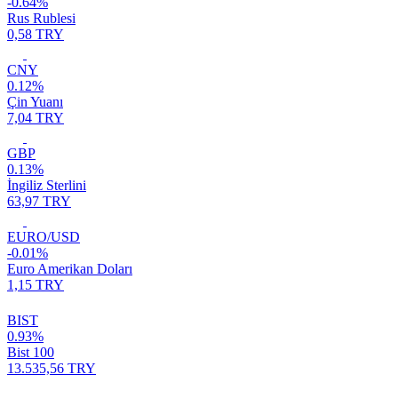
-0.64%
Rus Rublesi
0,58 TRY
CNY
0.12%
Çin Yuanı
7,04 TRY
GBP
0.13%
İngiliz Sterlini
63,97 TRY
EURO/USD
-0.01%
Euro Amerikan Doları
1,15 TRY
BIST
0.93%
Bist 100
13.535,56 TRY