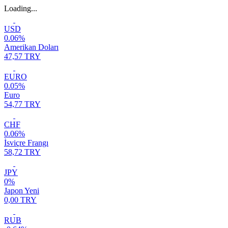
Loading...
USD
0.06%
Amerikan Doları
47,57 TRY
EURO
0.05%
Euro
54,77 TRY
CHF
0.06%
İsviçre Frangı
58,72 TRY
JPY
0%
Japon Yeni
0,00 TRY
RUB