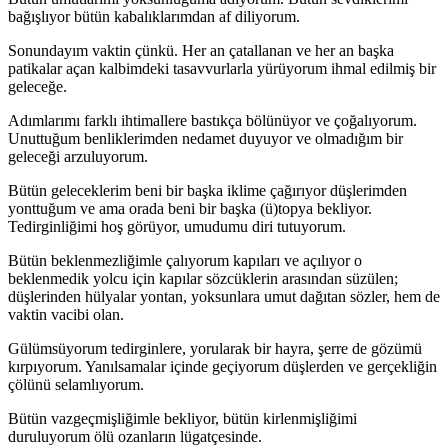
bağışlıyor bütün kabalıklarımdan af diliyorum.
Sonundayım vaktin çünkü. Her an çatallanan ve her an başka
patikalar açan kalbimdeki tasavvurlarla yürüyorum ihmal edilmiş bir
geleceğe.
Adımlarımı farklı ihtimallere bastıkça bölünüyor ve çoğalıyorum.
Unuttuğum benliklerimden nedamet duyuyor ve olmadığım bir
geleceği arzuluyorum.
Bütün geleceklerim beni bir başka iklime çağırıyor düşlerimden
yonttuğum ve ama orada beni bir başka (ü)topya bekliyor.
Tedirginliğimi hoş görüyor, umudumu diri tutuyorum.
Bütün beklenmezliğimle çalıyorum kapıları ve açılıyor o
beklenmedik yolcu için kapılar sözcüklerin arasından süzülen;
düşlerinden hülyalar yontan, yoksunlara umut dağıtan sözler, hem de
vaktin vacibi olan.
Gülümsüyorum tedirginlere, yorularak bir hayra, şerre de gözümü
kırpıyorum. Yanılsamalar içinde geçiyorum düşlerden ve gerçekliğin
çölünü selamlıyorum.
Bütün vazgeçmişliğimle bekliyor, bütün kirlenmişliğimi
duruluyorum ölü ozanların lügatçesinde.