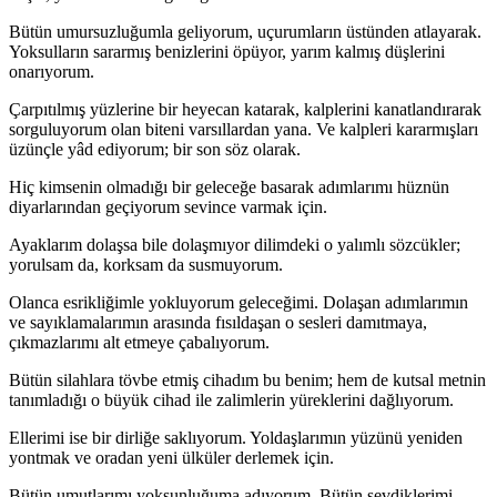
Bütün umursuzluğumla geliyorum, uçurumların üstünden atlayarak.
Yoksulların sararmış benizlerini öpüyor, yarım kalmış düşlerini
onarıyorum.
Çarpıtılmış yüzlerine bir heyecan katarak, kalplerini kanatlandırarak
sorguluyorum olan biteni varsıllardan yana. Ve kalpleri kararmışları
üzünçle yâd ediyorum; bir son söz olarak.
Hiç kimsenin olmadığı bir geleceğe basarak adımlarımı hüznün
diyarlarından geçiyorum sevince varmak için.
Ayaklarım dolaşsa bile dolaşmıyor dilimdeki o yalımlı sözcükler;
yorulsam da, korksam da susmuyorum.
Olanca esrikliğimle yokluyorum geleceğimi. Dolaşan adımlarımın
ve sayıklamalarımın arasında fısıldaşan o sesleri damıtmaya,
çıkmazlarımı alt etmeye çabalıyorum.
Bütün silahlara tövbe etmiş cihadım bu benim; hem de kutsal metnin
tanımladığı o büyük cihad ile zalimlerin yüreklerini dağlıyorum.
Ellerimi ise bir dirliğe saklıyorum. Yoldaşlarımın yüzünü yeniden
yontmak ve oradan yeni ülküler derlemek için.
Bütün umutlarımı yoksunluğuma adıyorum. Bütün sevdiklerimi