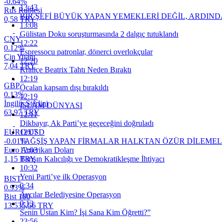
-0.64%
13:43
Rus Rublesi
BİR ŞEFİ BÜYÜK YAPAN YEMEKLERİ DEĞİL, ARDINDA
0,58 TRY
13:08
Gülistan Doku soruşturmasında 2 dalgıç tutuklandı
CNY
12:22
0.12%
Espressocu patronlar, dönerci overlokçular
Çin Yuanı
12:20
7,04 TRY
Kraliçe Beatrix Tahtı Neden Bıraktı
12:19
GBP
Öcalan kapsam dışı bırakıldı
0.13%
12:19
İngiliz Sterlini
İSLÂM DÜNYASI
63,97 TRY
12:11
Dikbayır, Ak Parti’ye geçeceğini doğruladı
EURO/USD
12:07
-0.01%
TAĞŞİŞ YAPAN FİRMALAR HALKTAN ÖZÜR DİLEMEL
Euro Amerikan Doları
12:03
1,15 TRY
Barışın Kalıcılığı ve Demokratikleşme İhtiyacı
10:32
Yeni Parti’ye ilk Operasyon
BIST
0:34
0.93%
Avcılar Belediyesine Operasyon
Bist 100
0:13
13.535,56 TRY
Senin Ustan Kim? İşi Sana Kim Öğretti?”
23:56