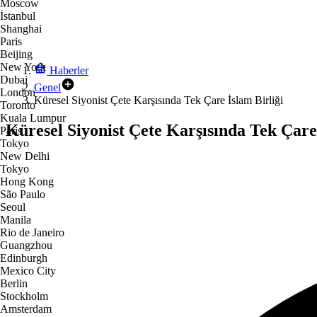
Moscow
İstanbul
Shanghai
Paris
Beijing
New York
Haberler
Dubai
Genel
London
Küresel Siyonist Çete Karşısında Tek Çare İslam Birliği
Toronto
Kuala Lumpur
Küresel Siyonist Çete Karşısında Tek Çare 
Paris
Tokyo
New Delhi
Tokyo
Hong Kong
São Paulo
Seoul
Manila
Rio de Janeiro
Guangzhou
Edinburgh
Mexico City
Berlin
Stockholm
Amsterdam