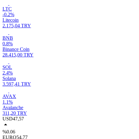
LTC
-0.2%
Litecoin
2.175,04 TRY
BNB
0.8%
Binance Coin
28.415,00 TRY
SOL
2.4%
Solana
3.597,41 TRY
AVAX
1.1%
Avalanche
311,20 TRY
USD
47,57
%0.06
EURO
54,77