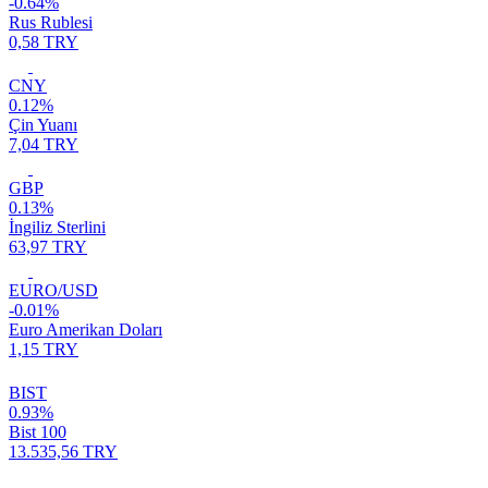
-0.64%
Rus Rublesi
0,58 TRY
CNY
0.12%
Çin Yuanı
7,04 TRY
GBP
0.13%
İngiliz Sterlini
63,97 TRY
EURO/USD
-0.01%
Euro Amerikan Doları
1,15 TRY
BIST
0.93%
Bist 100
13.535,56 TRY