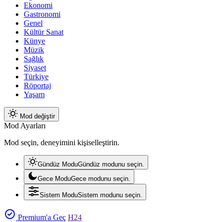
Ekonomi
Gastronomi
Genel
Kültür Sanat
Künye
Müzik
Sağlık
Siyaset
Türkiye
Röportaj
Yaşam
Mod değiştir
Mod Ayarları
Mod seçin, deneyimini kişiselleştirin.
Gündüz Modu
Gündüz modunu seçin.
Gece Modu
Gece modunu seçin.
Sistem Modu
Sistem modunu seçin.
Premium'a Geç
H24