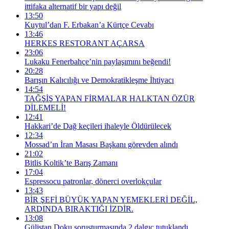
ittifaka alternatif bir yapı değil
13:50
Kuytul’dan F. Erbakan’a Kürtçe Cevabı
13:46
HERKES RESTORANT AÇARSA
23:06
Lukaku Fenerbahçe’nin paylaşımını beğendi!
20:28
Barışın Kalıcılığı ve Demokratikleşme İhtiyacı
14:54
TAĞŞİŞ YAPAN FİRMALAR HALKTAN ÖZÜR
DİLEMELİ!
12:41
Hakkari’de Dağ keçileri ihaleyle Öldürülecek
12:34
Mossad’ın İran Masası Başkanı görevden alındı
21:02
Bitlis Koltik’te Barış Zamanı
17:04
Espressocu patronlar, dönerci overlokçular
13:43
BİR ŞEFİ BÜYÜK YAPAN YEMEKLERİ DEĞİL,
ARDINDA BIRAKTIĞI İZDİR.
13:08
Gülistan Doku soruşturmasında 2 dalgıç tutuklandı