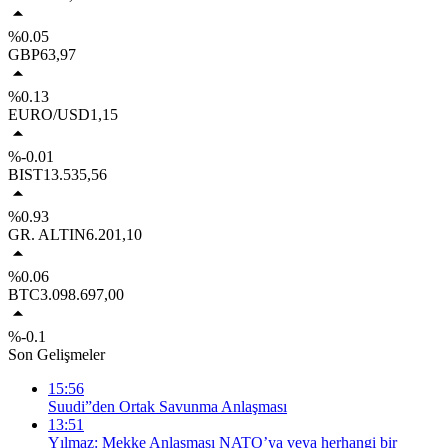
%0.05
GBP
63,97
%0.13
EURO/USD
1,15
%-0.01
BIST
13.535,56
%0.93
GR. ALTIN
6.201,10
%0.06
BTC
3.098.697,00
%-0.1
Son Gelişmeler
15:56
Suudi”den Ortak Savunma Anlaşması
13:51
Yılmaz: Mekke Anlaşması NATO’ya veya herhangi bir