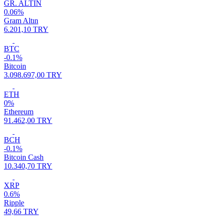
GR. ALTIN
0.06%
Gram Altın
6.201,10 TRY
BTC
-0.1%
Bitcoin
3.098.697,00 TRY
ETH
0%
Ethereum
91.462,00 TRY
BCH
-0.1%
Bitcoin Cash
10.340,70 TRY
XRP
0.6%
Ripple
49,66 TRY