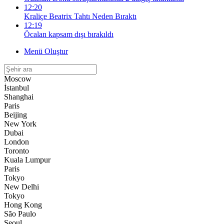
12:20
Kraliçe Beatrix Tahtı Neden Bıraktı
12:19
Öcalan kapsam dışı bırakıldı
Menü Oluştur
Moscow
İstanbul
Shanghai
Paris
Beijing
New York
Dubai
London
Toronto
Kuala Lumpur
Paris
Tokyo
New Delhi
Tokyo
Hong Kong
São Paulo
Seoul