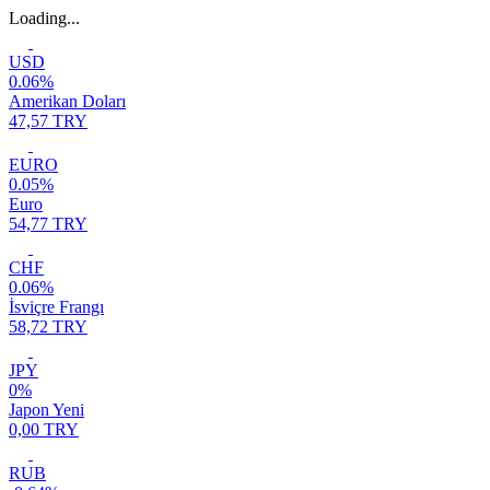
Loading...
USD
0.06%
Amerikan Doları
47,57 TRY
EURO
0.05%
Euro
54,77 TRY
CHF
0.06%
İsviçre Frangı
58,72 TRY
JPY
0%
Japon Yeni
0,00 TRY
RUB