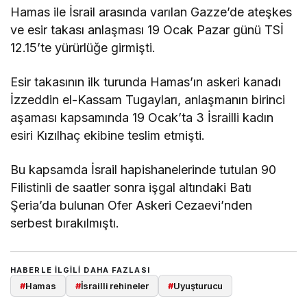
Hamas ile İsrail arasında varılan Gazze’de ateşkes
ve esir takası anlaşması 19 Ocak Pazar günü TSİ
12.15’te yürürlüğe girmişti.
Esir takasının ilk turunda Hamas’ın askeri kanadı
İzzeddin el-Kassam Tugayları, anlaşmanın birinci
aşaması kapsamında 19 Ocak’ta 3 İsrailli kadın
esiri Kızılhaç ekibine teslim etmişti.
Bu kapsamda İsrail hapishanelerinde tutulan 90
Filistinli de saatler sonra işgal altındaki Batı
Şeria’da bulunan Ofer Askeri Cezaevi’nden
serbest bırakılmıştı.
HABERLE ILGILI DAHA FAZLASI
#
Hamas
#
İsrailli rehineler
#
Uyuşturucu