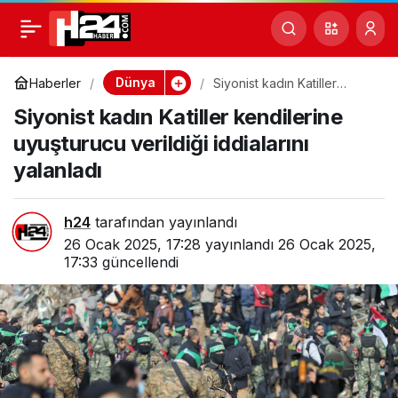
Siyonist kadın Katiller
0
kendilerine uyuşturucu
Dünya
Haberler
Siyonist kadın Katiller
kendilerine uyuşturucu
Siyonist kadın Katiller kendilerine
verildiği iddialarını yalanladı
verildiği iddialarını
uyuşturucu verildiği iddialarını
yalanladı
yalanladı
h24
tarafından yayınlandı
26 Ocak 2025, 17:28
yayınlandı
26 Ocak 2025,
17:33
güncellendi