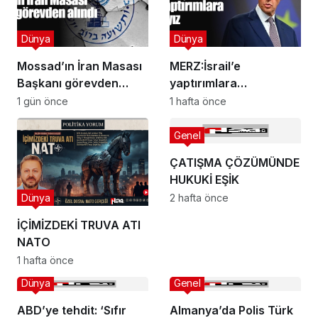
Dünya
Dünya
Mossad’ın İran Masası
MERZ:İsrail’e
Başkanı görevden
yaptırımlara
alındı
katılamayız
1 gün önce
1 hafta önce
Genel
ÇATIŞMA ÇÖZÜMÜNDE
HUKUKİ EŞİK
Dünya
2 hafta önce
İÇİMİZDEKİ TRUVA ATI
NATO
1 hafta önce
Dünya
Genel
ABD’ye tehdit: ‘Sıfır
Almanya’da Polis Türk