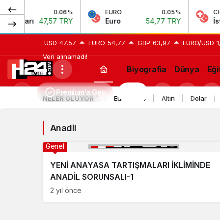
0.06%
EURO
0.05%
CHF
Doları
47,57 TRY
Euro
54,77 TRY
İsviç
USD
47,57
EURO
54,77
GBP
63,97
EURO/USD
1
Veri alınamadı!
Biyografia
Dünya
Eği
Anadil
Premium'a Geç
H24
Mod
NELER OLUYOR
Euro 2024
Altın
Dolar
Haberleri
değiştir
Anadil
Genel
YENİ ANAYASA TARTIŞMALARI İKLİMİNDE
ANADİL SORUNSALI-1
2 yıl önce