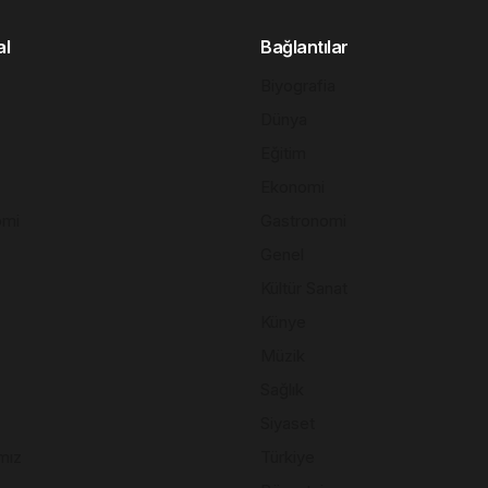
al
Bağlantılar
Biyografia
Dünya
Eğitim
Ekonomi
omi
Gastronomi
Genel
Kültür Sanat
Künye
Müzik
Sağlık
Siyaset
mız
Türkiye