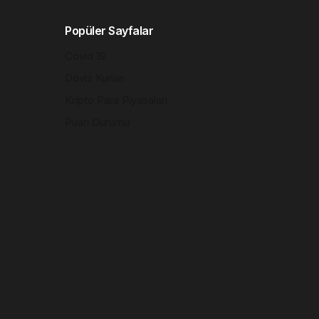
Popüler Sayfalar
Covid 19
Döviz Kurları
Kripto Para Piyasaları
Puan Durumu