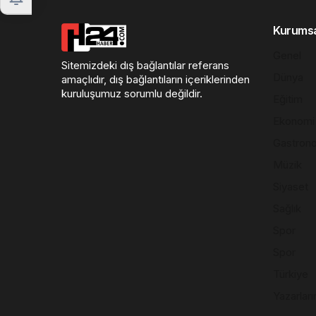
Kurums
Genel
Sitemizdeki dış bağlantılar referans
Dünya
amaçlıdır, dış bağlantıların içeriklerinden
kuruluşumuz sorumlu değildir.
Eğitim
Ekonomi
Gastron
Müzik
Siyaset
Sağlık
Spor
Spor
Türkiye
Yazarları