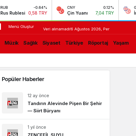
-0.64%
CNY
0.12%
GBP
 Rublesi
0,58 TRY
Çin Yuanı
7,04 TRY
İngil
Menü Oluştur
13:43
BİR
Veri alınamadı!
6 Ağustos 2026, Per
ŞEFİ
N
Müzik
Sağlık
Siyaset
Türkiye
Röportaj
Yaşam
BÜYÜK
LIŞMELER
YAPAN
YEMEKLERİ
Popüler Haberler
DEĞİL,
12 ay önce
ARDINDA
Tandırın Alevinde Pişen Bir Şehir
— Siirt Büryanı
BIRAKTIĞI
İZDİR.
1 yıl önce
ZENCEFİL SUYU