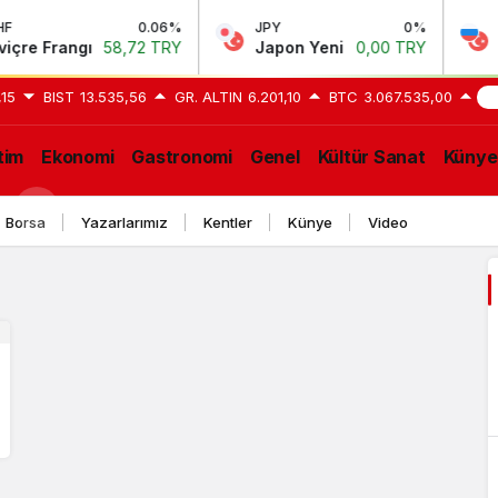
0.06%
JPY
0%
RUB
re Frangı
58,72 TRY
Japon Yeni
0,00 TRY
Rus
,15
BIST
13.535,56
GR. ALTIN
6.201,10
BTC
3.067.535,00
SO
tim
Ekonomi
Gastronomi
Genel
Kültür Sanat
Künye
GE
Borsa
Yazarlarımız
Kentler
Künye
Video