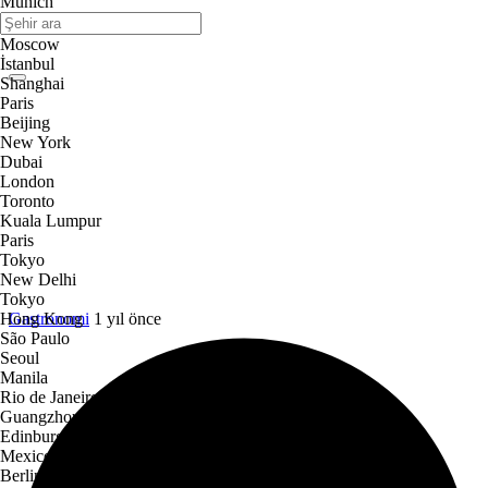
Munich
Bakara suresi
Moscow
İstanbul
Shanghai
Paris
Beijing
New York
Dubai
London
Toronto
Kuala Lumpur
Paris
Tokyo
New Delhi
Tokyo
Gastronomi
1 yıl önce
Hong Kong
São Paulo
Seoul
Manila
Rio de Janeiro
Guangzhou
Edinburgh
Mexico City
Berlin