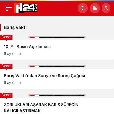
Barış
vakfı
Barış vakfı
Haberleri
Genel
10. Yıl Basın Açıklaması
6 ay önce
Genel
Barış Vakfı’ndan Suriye ve Süreç Çağrısı
6 ay önce
Genel
ZORLUKLARI AŞARAK BARIŞ SÜRECİNİ
KALICILAŞTIRMAK