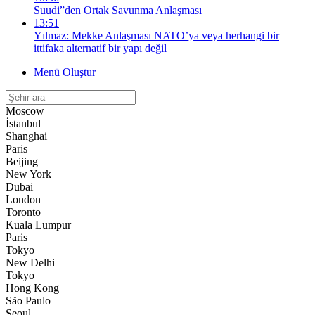
Suudi”den Ortak Savunma Anlaşması
13:51
Yılmaz: Mekke Anlaşması NATO’ya veya herhangi bir
ittifaka alternatif bir yapı değil
Menü Oluştur
Moscow
İstanbul
Shanghai
Paris
Beijing
New York
Dubai
London
Toronto
Kuala Lumpur
Paris
Tokyo
New Delhi
Tokyo
Hong Kong
São Paulo
Seoul