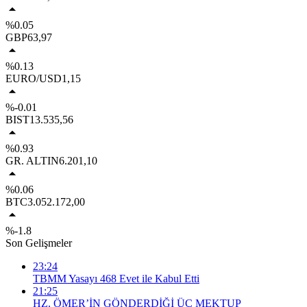
%0.05
GBP
63,97
%0.13
EURO/USD
1,15
%-0.01
BIST
13.535,56
%0.93
GR. ALTIN
6.201,10
%0.06
BTC
3.052.172,00
%-1.8
Son Gelişmeler
23:24
TBMM Yasayı 468 Evet ile Kabul Etti
21:25
HZ. ÖMER’İN GÖNDERDİĞİ ÜÇ MEKTUP