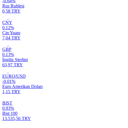
-0.64%
Rus Rublesi
0,58 TRY
CNY
0.12%
Çin Yuanı
7,04 TRY
GBP
0.13%
İngiliz Sterlini
63,97 TRY
EURO/USD
-0.01%
Euro Amerikan Doları
1,15 TRY
BIST
0.93%
Bist 100
13.535,56 TRY