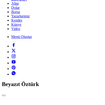
Altın
Dolar
Borsa
Yazarlarımız
Kentler
Künye
Video
Menü Oluştur
Beyazıt Öztürk