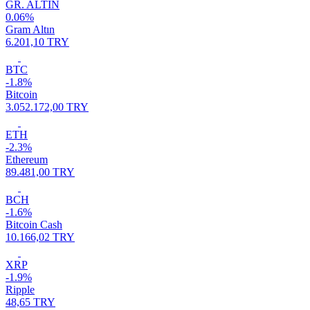
GR. ALTIN
0.06%
Gram Altın
6.201,10 TRY
BTC
-1.8%
Bitcoin
3.052.172,00 TRY
ETH
-2.3%
Ethereum
89.481,00 TRY
BCH
-1.6%
Bitcoin Cash
10.166,02 TRY
XRP
-1.9%
Ripple
48,65 TRY