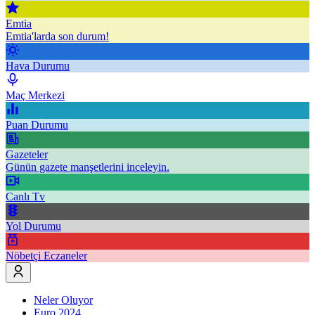
Emtia
Emtia'larda son durum!
Hava Durumu
Maç Merkezi
Puan Durumu
Gazeteler
Günün gazete manşetlerini inceleyin.
Canlı Tv
Yol Durumu
Nöbetçi Eczaneler
Neler Oluyor
Euro 2024