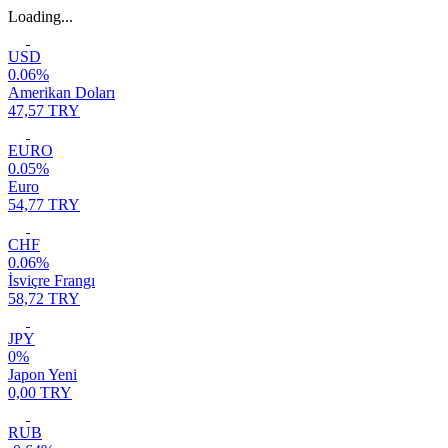
Loading...
USD
0.06%
Amerikan Doları
47,57 TRY
EURO
0.05%
Euro
54,77 TRY
CHF
0.06%
İsviçre Frangı
58,72 TRY
JPY
0%
Japon Yeni
0,00 TRY
RUB