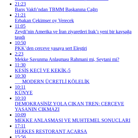
21:23
Barış Vakfı’ndan TBMM Başkanına Çağrı
21:21
Erbakan Çekimser oy Verecek
11:05
Zeydi’nin Amerika ve İran ziyaretleri Irak’ı yeni bir kavşağa
taşıdı
10:50
PKK’den çerçeve yasaya sert Eleştiri
2:23
Mekke Savunma Anlaşması Rahmani mi, Şeytani mi?
11:30
KEŞİŞ KEÇİ VE KEKİK-5
10:30
MODERN ÜCRETLİ KÖLELİK
10:11
KÜNYE
10:10
DEMOKRASİSİZ YOLA ÇIKAN TREN: ÇERÇEVE
YASANIN ÇIKMAZI
10:09
MEKKE ANLAŞMASI VE MUHTEMEL SONUÇLARI
17:11
HERKES RESTORANT AÇARSA
15:56