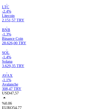
LTC
-2.4%
Litecoin
2.151,57 TRY
BNB
-1.3%
Binance Coin
28.626,00 TRY
SOL
-1.4%
Solana
3.629,35 TRY
AVAX
-1.1%
Avalanche
308,47 TRY
USD
47,57
%0.06
EURO
54,77