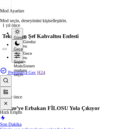
Mod
Mod Ayarları
değiştir
Mod seçin, deneyimini kişiselleştirin.
1 yıl önce
Teksam’ın Şef Kahvaltısı Enfesti
Gündüz
Modu
Gündüz
modunu
Gece
seçin.
Modu
Gece
modunu
Sistem
seçin.
Modu
Sistem
modunu
Premium'a Geç
H24
seçin.
12 ay önce
Gazze’ye Erbakan FİLOSU Yola Çıkıyor
Hızlı Erişim
Son Dakika