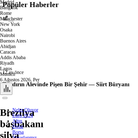
Madrid
Popüler Haberler
Bangkok
Rome
Manchester
New York
Osaka
Nairobi
Buenos Aires
Abidjan
Caracas
Addis Ababa
Riyadh
Lagos
12 ay önce
Munich
6 Ağustos 2026, Per
Tandırın Alevinde Pişen Bir Şehir — Siirt Büryanı
Brezilya
Neler Oluyor
Euro 2024
Altın
başbakanı
Dolar
Borsa
silva
Yazarlarımız