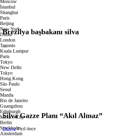
Moscow
İstanbul
Shanghai
Paris
Beijing
New York
Brezilya başbakanı silva
Dubai
London
Toronto
Kuala Lumpur
Paris
Tokyo
New Delhi
Tokyo
Hong Kong
São Paulo
Seoul
Manila
Rio de Janeiro
Guangzhou
Edinburgh
Silva Gazze Planı “Akıl Almaz”
Mexico City
Berlin
Stockholm
Dünya
1 yıl önce
Amsterdam