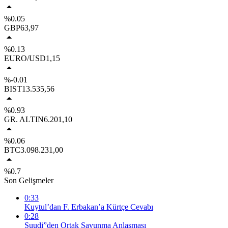
%0.05
GBP
63,97
%0.13
EURO/USD
1,15
%-0.01
BIST
13.535,56
%0.93
GR. ALTIN
6.201,10
%0.06
BTC
3.098.231,00
%0.7
Son Gelişmeler
0:33
Kuytul’dan F. Erbakan’a Kürtçe Cevabı
0:28
Suudi”den Ortak Savunma Anlaşması