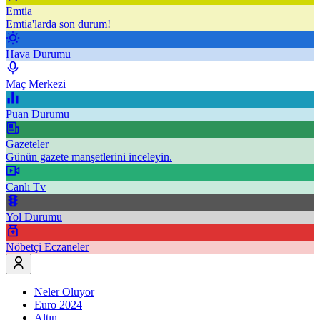
Emtia
Emtia'larda son durum!
Hava Durumu
Maç Merkezi
Puan Durumu
Gazeteler
Günün gazete manşetlerini inceleyin.
Canlı Tv
Yol Durumu
Nöbetçi Eczaneler
Neler Oluyor
Euro 2024
Altın