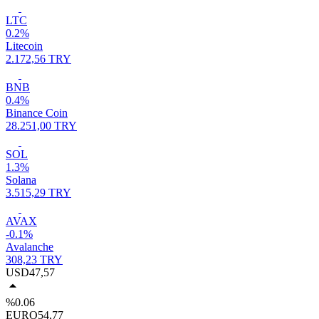
LTC
0.2%
Litecoin
2.172,56 TRY
BNB
0.4%
Binance Coin
28.251,00 TRY
SOL
1.3%
Solana
3.515,29 TRY
AVAX
-0.1%
Avalanche
308,23 TRY
USD
47,57
%0.06
EURO
54,77