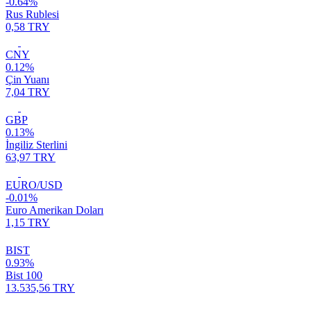
-0.64%
Rus Rublesi
0,58 TRY
CNY
0.12%
Çin Yuanı
7,04 TRY
GBP
0.13%
İngiliz Sterlini
63,97 TRY
EURO/USD
-0.01%
Euro Amerikan Doları
1,15 TRY
BIST
0.93%
Bist 100
13.535,56 TRY