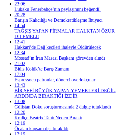
23:06
Lukaku Fenerbahçe’nin paylaşımını beğendi!
20:28
Barışın Kalıcılığı ve Demokratikleşme İhtiyacı
14:54
TAĞŞİŞ YAPAN FİRMALAR HALKTAN ÖZÜR
DİLEMELİ!
12:41
Hakkari’de Dağ keçileri ihaleyle Öldürülecek
12:34
Mossad’ın İran Masası Başkanı görevden alındı
21:02
Bitlis Koltik’te Barış Zamanı
17:04
Espressocu patronlar, dönerci overlokçular
13:43
BİR ŞEFİ BÜYÜK YAPAN YEMEKLERİ DEĞİL,
ARDINDA BIRAKTIĞI İZDİR.
13:08
Gülistan Doku soruşturmasında 2 dalgıç tutuklandı
12:20
Kraliçe Beatrix Tahtı Neden Bıraktı
12:19
Öcalan kapsam dışı bırakıldı
12:19