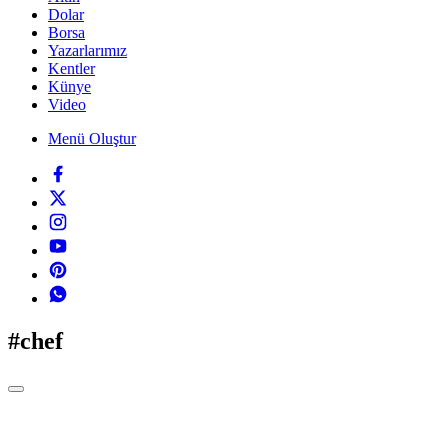
Dolar
Borsa
Yazarlarımız
Kentler
Künye
Video
Menü Oluştur
#chef