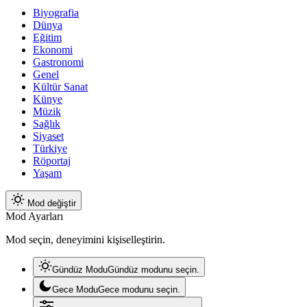
Biyografia
Dünya
Eğitim
Ekonomi
Gastronomi
Genel
Kültür Sanat
Künye
Müzik
Sağlık
Siyaset
Türkiye
Röportaj
Yaşam
Mod değiştir
Mod Ayarları
Mod seçin, deneyimini kişiselleştirin.
Gündüz Modu
Gündüz modunu seçin.
Gece Modu
Gece modunu seçin.