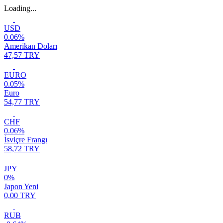
Loading...
USD
0.06%
Amerikan Doları
47,57 TRY
EURO
0.05%
Euro
54,77 TRY
CHF
0.06%
İsviçre Frangı
58,72 TRY
JPY
0%
Japon Yeni
0,00 TRY
RUB