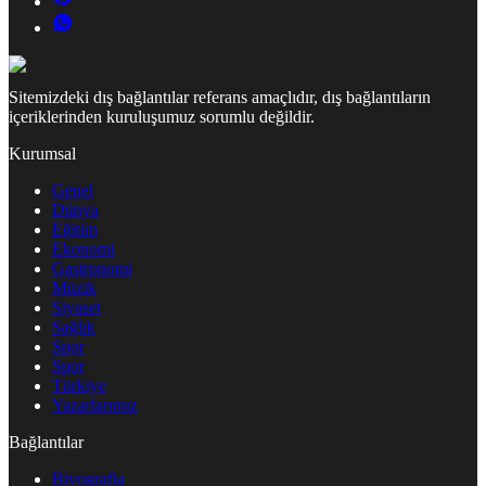
Sitemizdeki dış bağlantılar referans amaçlıdır, dış bağlantıların
içeriklerinden kuruluşumuz sorumlu değildir.
Kurumsal
Genel
Dünya
Eğitim
Ekonomi
Gastronomi
Müzik
Siyaset
Sağlık
Spor
Spor
Türkiye
Yazarlarımız
Bağlantılar
Biyografia