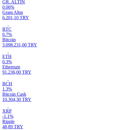
GR. ALTIN
0.06%
Gram Altın
6.201,10 TRY
BTC
0.7%
Bitcoin
3.098.231,00 TRY
ETH
0.3%
Ethereum
91.236,00 TRY
BCH
1.3%
Bitcoin Cash
10.304,30 TRY
XRP
-1.1%
Ripple
48,89 TRY