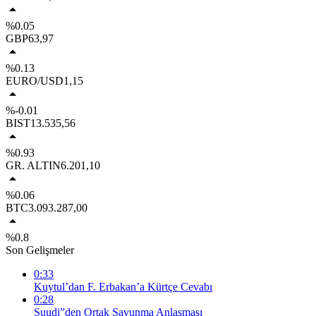
%0.05
GBP
63,97
%0.13
EURO/USD
1,15
%-0.01
BIST
13.535,56
%0.93
GR. ALTIN
6.201,10
%0.06
BTC
3.093.287,00
%0.8
Son Gelişmeler
0:33
Kuytul’dan F. Erbakan’a Kürtçe Cevabı
0:28
Suudi”den Ortak Savunma Anlaşması