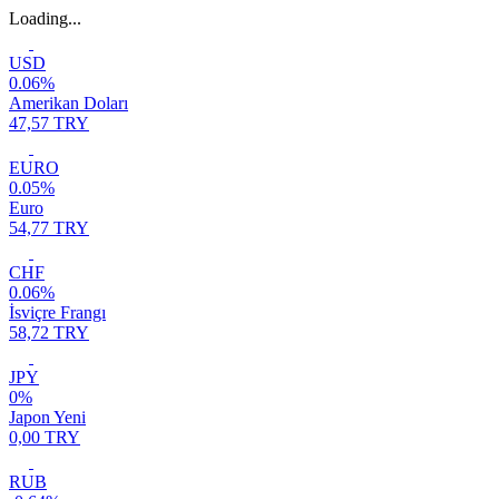
Loading...
USD
0.06%
Amerikan Doları
47,57 TRY
EURO
0.05%
Euro
54,77 TRY
CHF
0.06%
İsviçre Frangı
58,72 TRY
JPY
0%
Japon Yeni
0,00 TRY
RUB