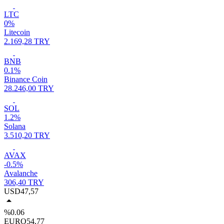
LTC
0%
Litecoin
2.169,28 TRY
BNB
0.1%
Binance Coin
28.246,00 TRY
SOL
1.2%
Solana
3.510,20 TRY
AVAX
-0.5%
Avalanche
306,40 TRY
USD
47,57
%0.06
EURO
54,77