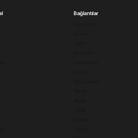
al
Bağlantılar
Biyografia
Dünya
Eğitim
Ekonomi
omi
Gastronomi
Genel
Kültür Sanat
Künye
Müzik
Sağlık
Siyaset
mız
Türkiye