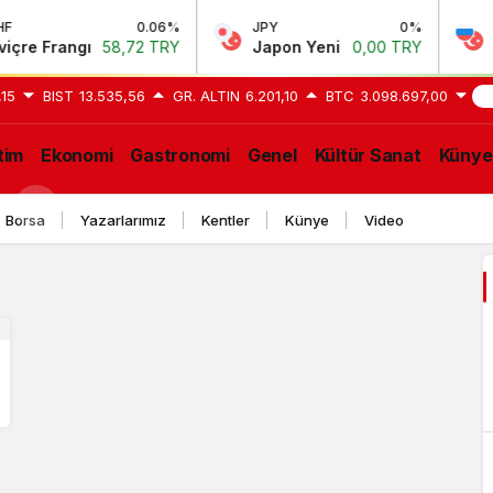
0.06%
JPY
0%
RU
re Frangı
58,72 TRY
Japon Yeni
0,00 TRY
Rus
,15
BIST
13.535,56
GR. ALTIN
6.201,10
BTC
3.098.697,00
SO
tim
Ekonomi
Gastronomi
Genel
Kültür Sanat
Künye
GE
Borsa
Yazarlarımız
Kentler
Künye
Video