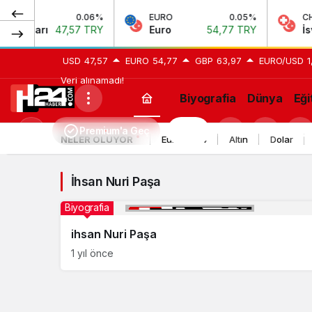
0.06%
EURO
0.05%
CHF
 Doları
47,57 TRY
Euro
54,77 TRY
İsviç
USD
47,57
EURO
54,77
GBP
63,97
EURO/USD
1
Veri alınamadı!
Biyografia
Dünya
Eği
İhsan
Premium'a Geç
H24
Mod
NELER OLUYOR
Euro 2024
Altın
Dolar
Nuri
değiştir
Paşa
İhsan Nuri Paşa
Haberleri
Biyografia
ihsan Nuri Paşa
1 yıl önce