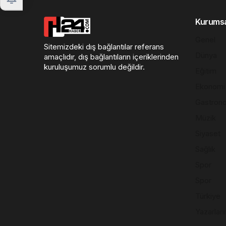
Kurums
Genel
Sitemizdeki dış bağlantılar referans
Dünya
amaçlıdır, dış bağlantıların içeriklerinden
kuruluşumuz sorumlu değildir.
Eğitim
Ekonomi
Gastron
Müzik
Siyaset
Sağlık
Spor
Spor
Türkiye
Yazarları