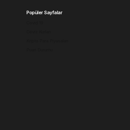
Popüler Sayfalar
Covid 19
Döviz Kurları
Kripto Para Piyasaları
Puan Durumu