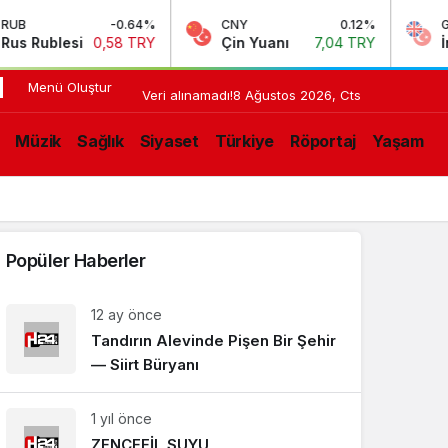
B
-0.64%
CNY
0.12%
GBP
 Rublesi
0,58 TRY
Çin Yuanı
7,04 TRY
İngil
Menü Oluştur
17:11
HERKES
Veri alınamadı!
8 Ağustos 2026, Cts
RESTORANT
N
Müzik
Sağlık
Siyaset
Türkiye
Röportaj
Yaşam
AÇARSA
LIŞMELER
Popüler Haberler
12 ay önce
Tandırın Alevinde Pişen Bir Şehir
— Siirt Büryanı
1 yıl önce
ZENCEFİL SUYU