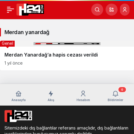
Merdan
yanardağ
Merdan yanardağ
Haberleri
Genel
Merdan Yanardağ’a hapis cezası verildi
1 yıl önce
0
Anasayfa
Akış
Hesabım
Bildirimler
Sitemizdeki dış bağlantılar referans amaçlıdır, dış bağlantıların
içeriklerinden kuruluşumuz sorumlu değildir.