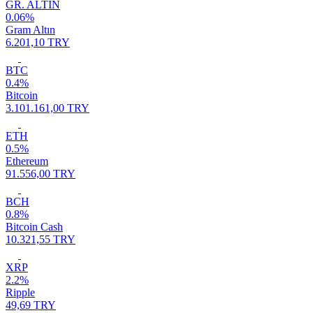
GR. ALTIN
0.06%
Gram Altın
6.201,10 TRY
BTC
0.4%
Bitcoin
3.101.161,00 TRY
ETH
0.5%
Ethereum
91.556,00 TRY
BCH
0.8%
Bitcoin Cash
10.321,55 TRY
XRP
2.2%
Ripple
49,69 TRY