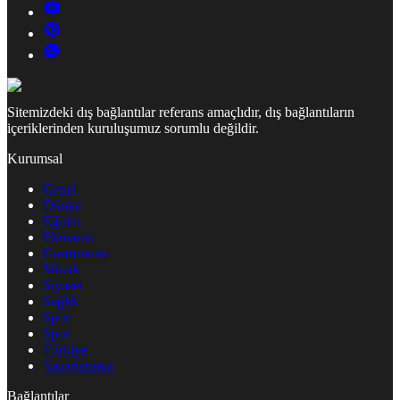
Sitemizdeki dış bağlantılar referans amaçlıdır, dış bağlantıların
içeriklerinden kuruluşumuz sorumlu değildir.
Kurumsal
Genel
Dünya
Eğitim
Ekonomi
Gastronomi
Müzik
Siyaset
Sağlık
Spor
Spor
Türkiye
Yazarlarımız
Bağlantılar