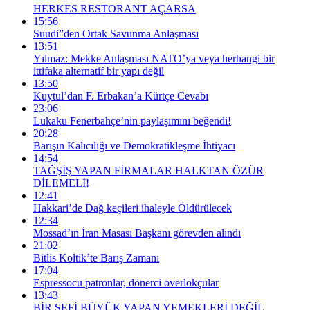
HERKES RESTORANT AÇARSA
15:56
Suudi”den Ortak Savunma Anlaşması
13:51
Yılmaz: Mekke Anlaşması NATO’ya veya herhangi bir
ittifaka alternatif bir yapı değil
13:50
Kuytul’dan F. Erbakan’a Kürtçe Cevabı
23:06
Lukaku Fenerbahçe’nin paylaşımını beğendi!
20:28
Barışın Kalıcılığı ve Demokratikleşme İhtiyacı
14:54
TAĞŞİŞ YAPAN FİRMALAR HALKTAN ÖZÜR
DİLEMELİ!
12:41
Hakkari’de Dağ keçileri ihaleyle Öldürülecek
12:34
Mossad’ın İran Masası Başkanı görevden alındı
21:02
Bitlis Koltik’te Barış Zamanı
17:04
Espressocu patronlar, dönerci overlokçular
13:43
BİR ŞEFİ BÜYÜK YAPAN YEMEKLERİ DEĞİL,