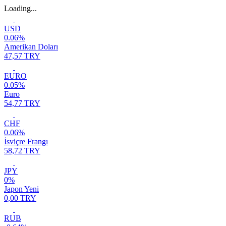
Loading...
USD
0.06%
Amerikan Doları
47,57 TRY
EURO
0.05%
Euro
54,77 TRY
CHF
0.06%
İsviçre Frangı
58,72 TRY
JPY
0%
Japon Yeni
0,00 TRY
RUB