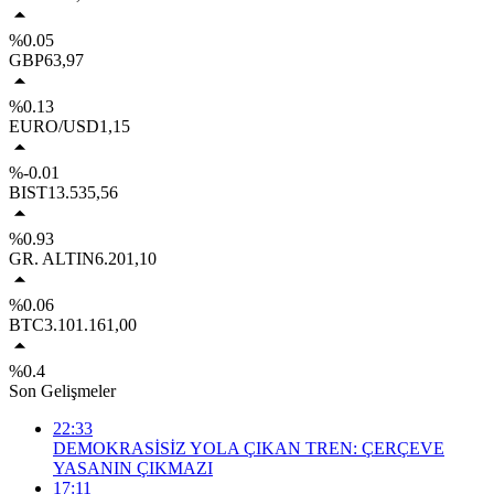
%0.05
GBP
63,97
%0.13
EURO/USD
1,15
%-0.01
BIST
13.535,56
%0.93
GR. ALTIN
6.201,10
%0.06
BTC
3.101.161,00
%0.4
Son Gelişmeler
22:33
DEMOKRASİSİZ YOLA ÇIKAN TREN: ÇERÇEVE
YASANIN ÇIKMAZI
17:11