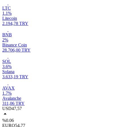
LTC
1.1%
Litecoin
2.194,78 TRY
BNB
2%
Binance Coin
28.706,00 TRY
SOL
3.6%
Solana
3.633,19 TRY
AVAX
1.7%
Avalanche
311,06 TRY
USD
47,57
%0.06
EURO
54,77