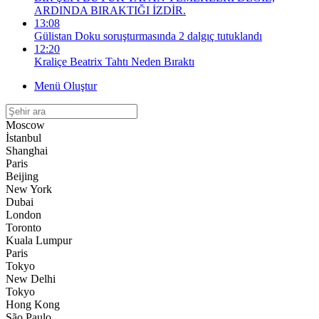
ARDINDA BIRAKTIĞI İZDİR.
13:08
Gülistan Doku soruşturmasında 2 dalgıç tutuklandı
12:20
Kraliçe Beatrix Tahtı Neden Bıraktı
Menü Oluştur
Moscow
İstanbul
Shanghai
Paris
Beijing
New York
Dubai
London
Toronto
Kuala Lumpur
Paris
Tokyo
New Delhi
Tokyo
Hong Kong
São Paulo