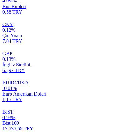
-0.64%
Rus Rublesi
0,58 TRY
CNY
0.12%
Çin Yuanı
7,04 TRY
GBP
0.13%
İngiliz Sterlini
63,97 TRY
EURO/USD
-0.01%
Euro Amerikan Doları
1,15 TRY
BIST
0.93%
Bist 100
13.535,56 TRY