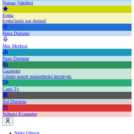
Namaz Vakitleri
Emtia
Emtia'larda son durum!
Hava Durumu
Maç Merkezi
Puan Durumu
Gazeteler
Günün gazete manşetlerini inceleyin.
Canlı Tv
Yol Durumu
Nöbetçi Eczaneler
Neler Oluyor