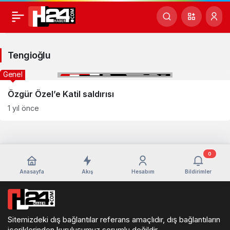
Tengioğlu
Haberleri
Tengioğlu
Genel
Özgür Özel’e Katil saldırısı
1 yıl önce
0
Anasayfa
Akış
Hesabım
Bildirimler
Sitemizdeki dış bağlantılar referans amaçlıdır, dış bağlantıların
içeriklerinden kuruluşumuz sorumlu değildir.