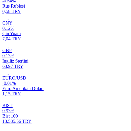
-0.64%
Rus Rublesi
0,58 TRY
CNY
0.12%
Çin Yuanı
7,04 TRY
GBP
0.13%
İngiliz Sterlini
63,97 TRY
EURO/USD
-0.01%
Euro Amerikan Doları
1,15 TRY
BIST
0.93%
Bist 100
13.535,56 TRY