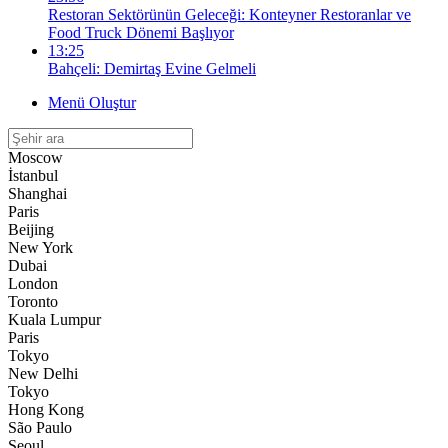
Restoran Sektörünün Geleceği: Konteyner Restoranlar ve
Food Truck Dönemi Başlıyor
13:25
Bahçeli: Demirtaş Evine Gelmeli
Menü Oluştur
Moscow
İstanbul
Shanghai
Paris
Beijing
New York
Dubai
London
Toronto
Kuala Lumpur
Paris
Tokyo
New Delhi
Tokyo
Hong Kong
São Paulo
Seoul