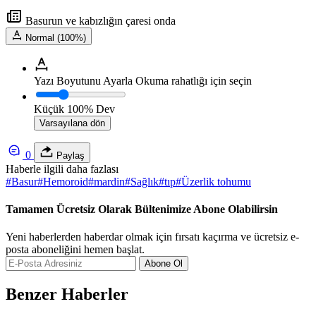
Basurun ve kabızlığın çaresi onda
Normal (100%)
Yazı Boyutunu Ayarla
Okuma rahatlığı için seçin
Küçük
100%
Dev
Varsayılana dön
0
Paylaş
Haberle ilgili daha fazlası
#
Basur
#
Hemoroid
#
mardin
#
Sağlık
#
tıp
#
Üzerlik tohumu
Tamamen Ücretsiz Olarak Bültenimize Abone Olabilirsin
Yeni haberlerden haberdar olmak için fırsatı kaçırma ve ücretsiz e-
posta aboneliğini hemen başlat.
Abone Ol
Benzer Haberler