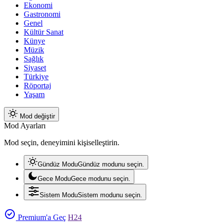
Ekonomi
Gastronomi
Genel
Kültür Sanat
Künye
Müzik
Sağlık
Siyaset
Türkiye
Röportaj
Yaşam
Mod değiştir
Mod Ayarları
Mod seçin, deneyimini kişiselleştirin.
Gündüz Modu
Gündüz modunu seçin.
Gece Modu
Gece modunu seçin.
Sistem Modu
Sistem modunu seçin.
Premium'a Geç
H24