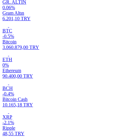
GR. ALTIN
0.06%
Gram Altın
6.201,10 TRY
BTC
-0.5%
Bitcoin
3.060.879,00 TRY
ETH
0%
Ethereum
90.400,00 TRY
BCH
-0.4%
Bitcoin Cash
10.165,18 TRY
XRP
-2.1%
Ripple
48,55 TRY