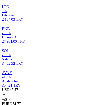
LTC
1%
Litecoin
2.164,03 TRY
BNB
-1.2%
Binance Coin
27.964,00 TRY
SOL
-1.1%
Solana
3.462,52 TRY
AVAX
-4.2%
Avalanche
304,24 TRY
USD
47,57
%0.06
EURO
54,77