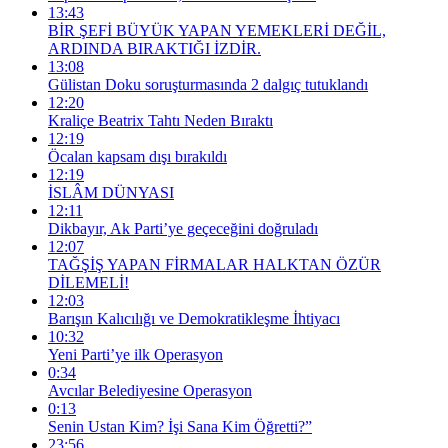
13:43
BİR ŞEFİ BÜYÜK YAPAN YEMEKLERİ DEĞİL,
ARDINDA BIRAKTIĞI İZDİR.
13:08
Gülistan Doku soruşturmasında 2 dalgıç tutuklandı
12:20
Kraliçe Beatrix Tahtı Neden Bıraktı
12:19
Öcalan kapsam dışı bırakıldı
12:19
İSLÂM DÜNYASI
12:11
Dikbayır, Ak Parti’ye geçeceğini doğruladı
12:07
TAĞŞİŞ YAPAN FİRMALAR HALKTAN ÖZÜR
DİLEMELİ!
12:03
Barışın Kalıcılığı ve Demokratikleşme İhtiyacı
10:32
Yeni Parti’ye ilk Operasyon
0:34
Avcılar Belediyesine Operasyon
0:13
Senin Ustan Kim? İşi Sana Kim Öğretti?”
23:56