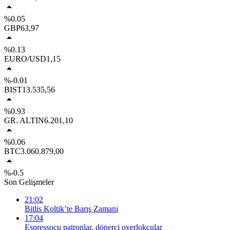
%0.05
GBP
63,97
%0.13
EURO/USD
1,15
%-0.01
BIST
13.535,56
%0.93
GR. ALTIN
6.201,10
%0.06
BTC
3.060.879,00
%-0.5
Son Gelişmeler
21:02
Bitlis Koltik’te Barış Zamanı
17:04
Espressocu patronlar, dönerci overlokçular