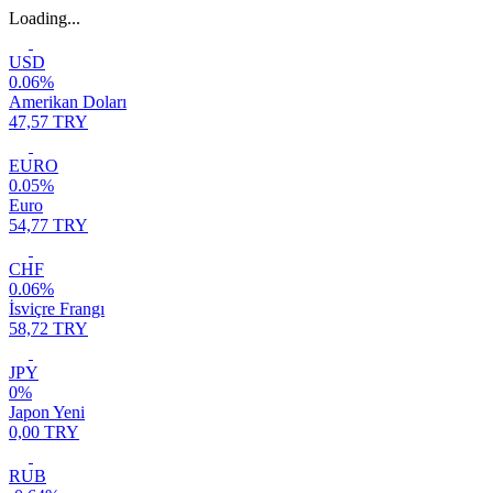
Loading...
USD
0.06%
Amerikan Doları
47,57 TRY
EURO
0.05%
Euro
54,77 TRY
CHF
0.06%
İsviçre Frangı
58,72 TRY
JPY
0%
Japon Yeni
0,00 TRY
RUB