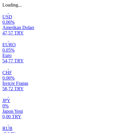
Loading...
USD
0.06%
Amerikan Doları
47,57 TRY
EURO
0.05%
Euro
54,77 TRY
CHF
0.06%
İsviçre Frangı
58,72 TRY
JPY
0%
Japon Yeni
0,00 TRY
RUB