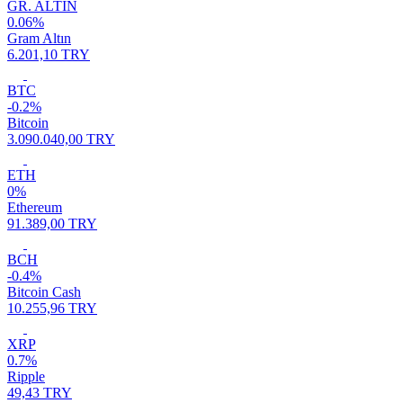
GR. ALTIN
0.06%
Gram Altın
6.201,10 TRY
BTC
-0.2%
Bitcoin
3.090.040,00 TRY
ETH
0%
Ethereum
91.389,00 TRY
BCH
-0.4%
Bitcoin Cash
10.255,96 TRY
XRP
0.7%
Ripple
49,43 TRY