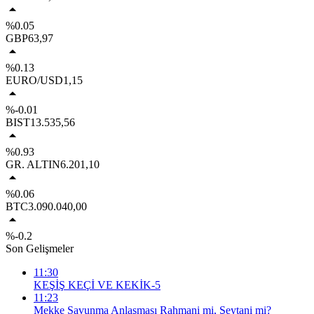
%0.05
GBP
63,97
%0.13
EURO/USD
1,15
%-0.01
BIST
13.535,56
%0.93
GR. ALTIN
6.201,10
%0.06
BTC
3.090.040,00
%-0.2
Son Gelişmeler
11:30
KEŞİŞ KEÇİ VE KEKİK-5
11:23
Mekke Savunma Anlaşması Rahmani mi, Şeytani mi?