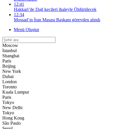
12:41
Hakkari’de Dağ keçileri ihaleyle Öldürülecek
12:34
Mossad’ın İran Masası Başkanı görevden alındı
Menü Oluştur
Moscow
İstanbul
Shanghai
Paris
Beijing
New York
Dubai
London
Toronto
Kuala Lumpur
Paris
Tokyo
New Delhi
Tokyo
Hong Kong
São Paulo
Seoul