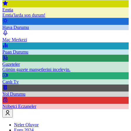
Emtia
Emtia'larda son durum!
Hava Durumu
Maç Merkezi
Puan Durumu
Gazeteler
Günün gazete manşetlerini inceleyin.
Canlı Tv
Yol Durumu
Nöbetçi Eczaneler
Neler Oluyor
Euro 2024