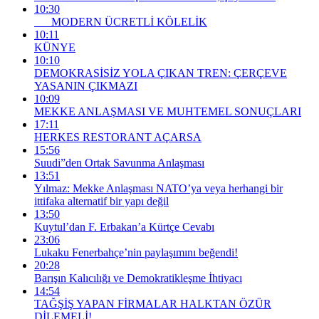
10:30
MODERN ÜCRETLİ KÖLELİK
10:11
KÜNYE
10:10
DEMOKRASİSİZ YOLA ÇIKAN TREN: ÇERÇEVE
YASANIN ÇIKMAZI
10:09
MEKKE ANLAŞMASI VE MUHTEMEL SONUÇLARI
17:11
HERKES RESTORANT AÇARSA
15:56
Suudi”den Ortak Savunma Anlaşması
13:51
Yılmaz: Mekke Anlaşması NATO’ya veya herhangi bir
ittifaka alternatif bir yapı değil
13:50
Kuytul’dan F. Erbakan’a Kürtçe Cevabı
23:06
Lukaku Fenerbahçe’nin paylaşımını beğendi!
20:28
Barışın Kalıcılığı ve Demokratikleşme İhtiyacı
14:54
TAĞŞİŞ YAPAN FİRMALAR HALKTAN ÖZÜR
DİLEMELİ!