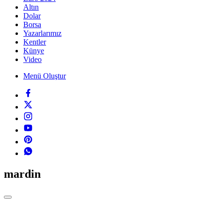
Altın
Dolar
Borsa
Yazarlarımız
Kentler
Künye
Video
Menü Oluştur
mardin