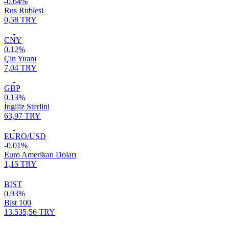
-0.64%
Rus Rublesi
0,58 TRY
CNY
0.12%
Çin Yuanı
7,04 TRY
GBP
0.13%
İngiliz Sterlini
63,97 TRY
EURO/USD
-0.01%
Euro Amerikan Doları
1,15 TRY
BIST
0.93%
Bist 100
13.535,56 TRY