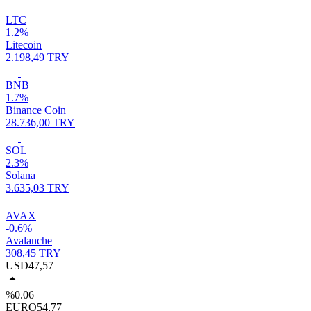
LTC
1.2%
Litecoin
2.198,49 TRY
BNB
1.7%
Binance Coin
28.736,00 TRY
SOL
2.3%
Solana
3.635,03 TRY
AVAX
-0.6%
Avalanche
308,45 TRY
USD
47,57
%0.06
EURO
54,77