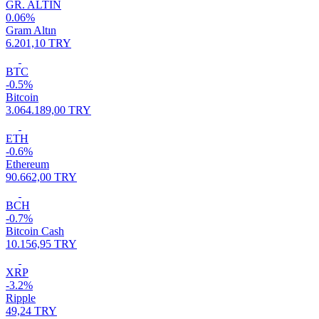
GR. ALTIN
0.06%
Gram Altın
6.201,10 TRY
BTC
-0.5%
Bitcoin
3.064.189,00 TRY
ETH
-0.6%
Ethereum
90.662,00 TRY
BCH
-0.7%
Bitcoin Cash
10.156,95 TRY
XRP
-3.2%
Ripple
49,24 TRY