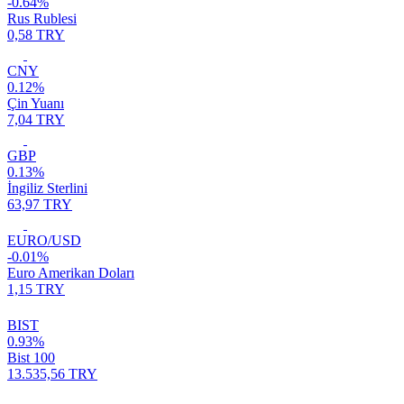
-0.64%
Rus Rublesi
0,58 TRY
CNY
0.12%
Çin Yuanı
7,04 TRY
GBP
0.13%
İngiliz Sterlini
63,97 TRY
EURO/USD
-0.01%
Euro Amerikan Doları
1,15 TRY
BIST
0.93%
Bist 100
13.535,56 TRY