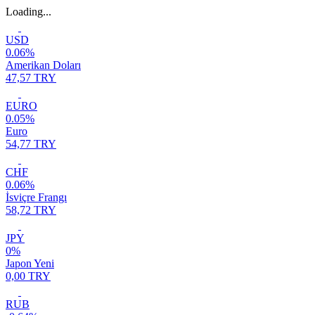
Loading...
USD
0.06%
Amerikan Doları
47,57 TRY
EURO
0.05%
Euro
54,77 TRY
CHF
0.06%
İsviçre Frangı
58,72 TRY
JPY
0%
Japon Yeni
0,00 TRY
RUB