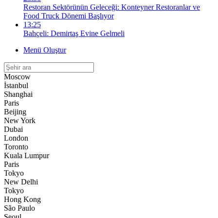
Restoran Sektörünün Geleceği: Konteyner Restoranlar ve
Food Truck Dönemi Başlıyor
13:25
Bahçeli: Demirtaş Evine Gelmeli
Menü Oluştur
Moscow
İstanbul
Shanghai
Paris
Beijing
New York
Dubai
London
Toronto
Kuala Lumpur
Paris
Tokyo
New Delhi
Tokyo
Hong Kong
São Paulo
Seoul