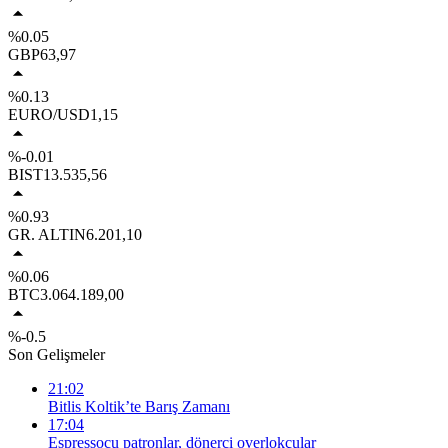
%0.05
GBP
63,97
%0.13
EURO/USD
1,15
%-0.01
BIST
13.535,56
%0.93
GR. ALTIN
6.201,10
%0.06
BTC
3.064.189,00
%-0.5
Son Gelişmeler
21:02
Bitlis Koltik’te Barış Zamanı
17:04
Espressocu patronlar, dönerci overlokçular