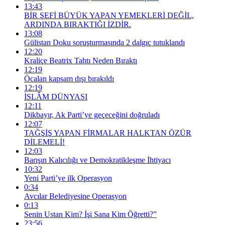
13:43
BİR ŞEFİ BÜYÜK YAPAN YEMEKLERİ DEĞİL,
ARDINDA BIRAKTIĞI İZDİR.
13:08
Gülistan Doku soruşturmasında 2 dalgıç tutuklandı
12:20
Kraliçe Beatrix Tahtı Neden Bıraktı
12:19
Öcalan kapsam dışı bırakıldı
12:19
İSLÂM DÜNYASI
12:11
Dikbayır, Ak Parti’ye geçeceğini doğruladı
12:07
TAĞŞİŞ YAPAN FİRMALAR HALKTAN ÖZÜR
DİLEMELİ!
12:03
Barışın Kalıcılığı ve Demokratikleşme İhtiyacı
10:32
Yeni Parti’ye ilk Operasyon
0:34
Avcılar Belediyesine Operasyon
0:13
Senin Ustan Kim? İşi Sana Kim Öğretti?”
23:56