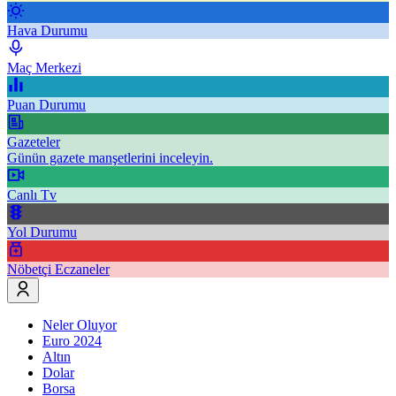
Hava Durumu
Maç Merkezi
Puan Durumu
Gazeteler
Günün gazete manşetlerini inceleyin.
Canlı Tv
Yol Durumu
Nöbetçi Eczaneler
Neler Oluyor
Euro 2024
Altın
Dolar
Borsa