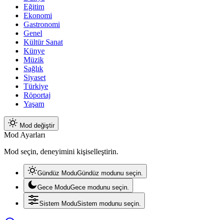
Eğitim
Ekonomi
Gastronomi
Genel
Kültür Sanat
Künye
Müzik
Sağlık
Siyaset
Türkiye
Röportaj
Yaşam
Mod değiştir
Mod Ayarları
Mod seçin, deneyimini kişiselleştirin.
Gündüz Modu
Gündüz modunu seçin.
Gece Modu
Gece modunu seçin.
Sistem Modu
Sistem modunu seçin.