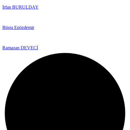
İrfan BURULDAY
Büşra Epözdemir
Ramazan DEVECİ