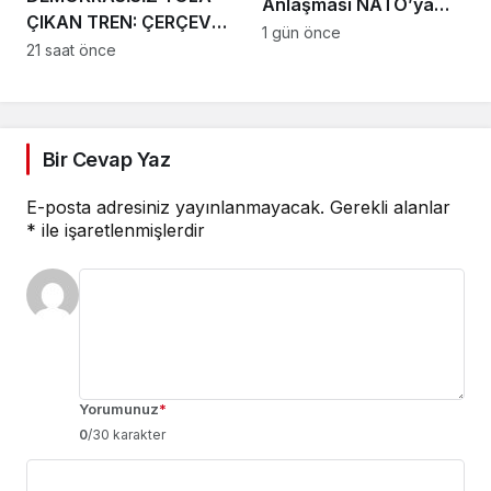
Anlaşması NATO’ya
ÇIKAN TREN: ÇERÇEVE
veya herhangi bir
1 gün önce
YASANIN ÇIKMAZI
21 saat önce
ittifaka alternatif bir
yapı değil
Bir Cevap Yaz
E-posta adresiniz yayınlanmayacak.
Gerekli alanlar
*
ile işaretlenmişlerdir
Yorumunuz
*
0
/30 karakter