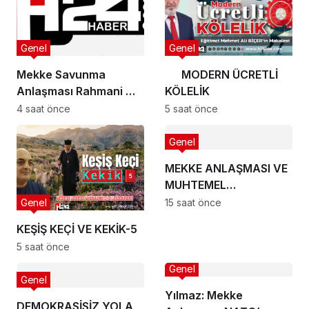
Genel
Genel
Mekke Savunma
MODERN ÜCRETLİ
Anlaşması Rahmani mi,
KÖLELİK
Şeytani mi?
4 saat önce
5 saat önce
Genel
MEKKE ANLAŞMASI VE
MUHTEMEL
SONUÇLARI
Genel
15 saat önce
KEŞİŞ KEÇİ VE KEKİK-5
5 saat önce
Genel
Genel
Yılmaz: Mekke
DEMOKRASİSİZ YOLA