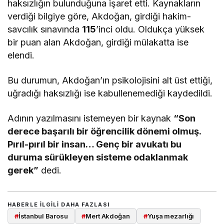
haksızlığın bulunduğuna işaret etti. Kaynakların
verdiği bilgiye göre, Akdoğan, girdiği hakim-
savcılık sınavında
115
’inci oldu. Oldukça yüksek
bir puan alan Akdoğan, girdiği mülakatta ise
elendi.
Bu durumun, Akdoğan’ın psikolojisini alt üst ettiği,
uğradığı haksızlığı ise kabullenemediği kaydedildi.
Adının yazılmasını istemeyen bir kaynak
“Son
derece başarılı bir öğrencilik dönemi olmuş.
Pırıl-pırıl bir insan… Genç bir avukatı bu
duruma sürükleyen sisteme odaklanmak
gerek”
dedi.
HABERLE ILGILI DAHA FAZLASI
#
İstanbul Barosu
#
Mert Akdoğan
#
Yuşa mezarlığı