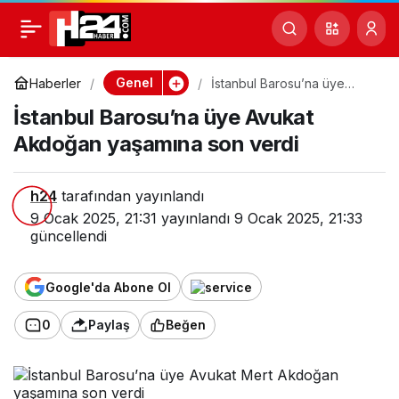
İstanbul Barosu’na üye
0
Paylaş
Avukat Akdoğan
Genel
Haberler
İstanbul Barosu’na üye
Avukat Akdoğan yaşamına
İstanbul Barosu’na üye Avukat
son verdi
yaşamına son verdi
Akdoğan yaşamına son verdi
h24
tarafından yayınlandı
9 Ocak 2025, 21:31
yayınlandı
9 Ocak 2025, 21:33
güncellendi
Google'da Abone Ol
0
Paylaş
Beğen