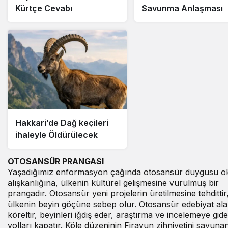
Kürtçe Cevabı
Savunma Anlaşması
Hakkari’de Dağ keçileri
ihaleyle Öldürülecek
OTOSANSÜR PRANGASI
Yaşadığımız enformasyon çağında otosansür duygusu 
alışkanlığına, ülkenin kültürel gelişmesine vurulmuş bir
prangadır. Otosansür yeni projelerin üretilmesine tehdittir
ülkenin beyin göçüne sebep olur. Otosansür edebiyat ala
köreltir, beyinleri iğdiş eder, araştırma ve incelemeye gid
yolları kapatır. Köle düzeninin Firavun zihniyetini savunan