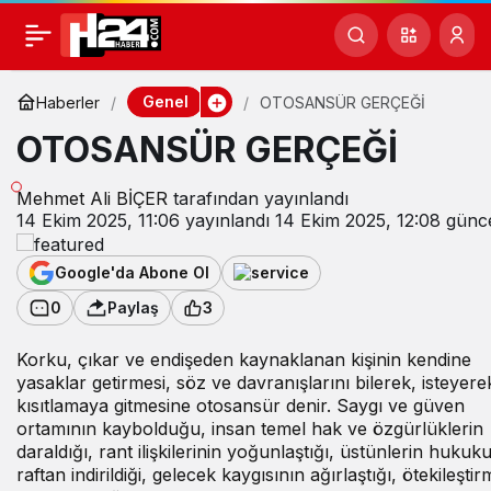
Genel
Haberler
OTOSANSÜR GERÇEĞİ
OTOSANSÜR GERÇEĞİ
Mehmet Ali BİÇER
tarafından yayınlandı
14 Ekim 2025, 11:06
yayınlandı
14 Ekim 2025, 12:08
günce
Google'da Abone Ol
0
Paylaş
3
Korku, çıkar ve endişeden kaynaklanan kişinin kendine
yasaklar getirmesi, söz ve davranışlarını bilerek, isteyere
kısıtlamaya gitmesine otosansür denir. Saygı ve güven
ortamının kaybolduğu, insan temel hak ve özgürlüklerin
daraldığı, rant ilişkilerinin yoğunlaştığı, üstünlerin hukuk
raftan indirildiği, gelecek kaygısının ağırlaştığı, ötekileşti