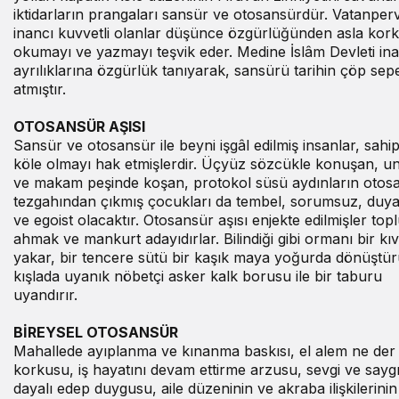
iktidarların prangaları sansür ve otosansürdür. Vatanper
inancı kuvvetli olanlar düşünce özgürlüğünden asla kor
okumayı ve yazmayı teşvik eder. Medine İslâm Devleti in
ayrılıklarına özgürlük tanıyarak, sansürü tarihin çöp sep
atmıştır.
OTOSANSÜR AŞISI
Sansür ve otosansür ile beyni işgâl edilmiş insanlar, sahip
köle olmayı hak etmişlerdir. Üçyüz sözcükle konuşan, u
ve makam peşinde koşan, protokol süsü aydınların otos
tezgahından çıkmış çocukları da tembel, sorumsuz, duya
ve egoist olacaktır. Otosansür aşısı enjekte edilmişler to
ahmak ve mankurt adayıdırlar. Bilindiği gibi ormanı bir kıv
yakar, bir tencere sütü bir kaşık maya yoğurda dönüştür
kışlada uyanık nöbetçi asker kalk borusu ile bir taburu
uyandırır.
BİREYSEL OTOSANSÜR
Mahallede ayıplanma ve kınanma baskısı, el alem ne der
korkusu, iş hayatını devam ettirme arzusu, sevgi ve sayg
dayalı edep duygusu, aile düzeninin ve akraba ilişkilerinin