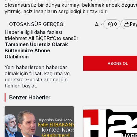
otosansürsüz bir dünya kurmayı beklemek ancak özgüve
yitirmiş, aciz insanların sergilediği bir tavırdır.
OTOSANSÜR GERÇEĞİ
0
Pa
Haberle ilgili daha fazlası
#
Mehmet Ali BİÇER
#
Oto sansür
Tamamen Ücretsiz Olarak
Bültenimize Abone
Olabilirsin
ABONE OL
Yeni haberlerden haberdar
olmak için fırsatı kaçırma ve
ücretsiz e-posta aboneliğini
hemen başlat.
Benzer Haberler