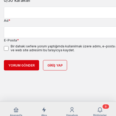
0
/30 karakter
Ad
*
E-Posta
*
Bir dahaki sefere yorum yaptığımda kullanılmak üzere adımı, e-posta
ve web site adresimi bu tarayıcıya kaydet.
YORUM GÖNDER
GIRIŞ YAP
0
Anasayfa
Akış
Hesabım
Bildirimler