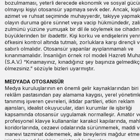
bozulmaması, yeterli derecede ekonomik ve sosyal gücü
olmayışı kişiyi otosansür yapmaya sevk eder. Ancak, kişil
azimet ve ruhsat seçiminde muhayyerdir, takiyye yapmak
olayın duruma göre sünnet veya vacip hükmündedir, zal
zulmünü yüzüne yumuşak bir dil ile söylemek ise cihadın
büyüklerinden bir ibadettir. Kişi korku ve endişelerini yen
öfkesini kontrol altında tutmalı, zorluklara karşı dirençli 
sabırlı olmalıdır. Otosansür yapanlar ayıplanmamalı ve
kınanmamalıdır. İnsanlığın örnek rol modeli Hazreti M
(S.A.V.) “Kınamayınız, kınadığınız şey başınıza gelmedik
ölmezsiniz.” sözüyle bizleri uyarmıştır.
MEDYADA OTOSANSÜR
Medya kuruluşlarının en önemli gelir kaynaklarından biri
reklâm pastasından pay alamama kaygısı, yerel yönetimle
tanınmış işveren çevreleri, iktidar partileri, etkin reklam
ajansları, idealist okuyucular, idari kurumlar ile işbirliği
kapsamında otosansür uygulamak normalleşir. Amatör v
profesyonel klavye kullananlar karakol kapılarında, ma
koridorlarında, cezaevi odalarında sürünmemek, maddi v
manevi tazminat ödememek, aile bireylerini mağdur etm