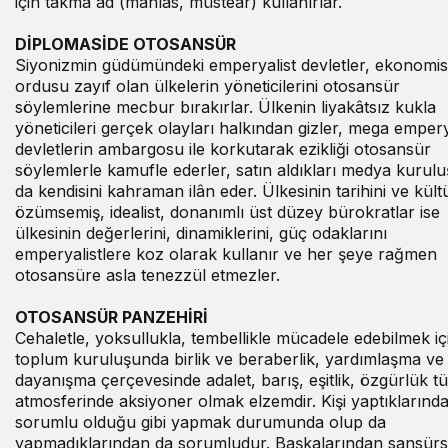
için takma ad (mahlas, müstear) kullanırlar.
DİPLOMASİDE OTOSANSÜR
Siyonizmin güdümündeki emperyalist devletler, ekonomis
ordusu zayıf olan ülkelerin yöneticilerini otosansür
söylemlerine mecbur bırakırlar. Ülkenin liyakâtsız kukla
yöneticileri gerçek olayları halkından gizler, mega emper
devletlerin ambargosu ile korkutarak ezikliği otosansür
söylemlerle kamufle ederler, satın aldıkları medya kurulu
da kendisini kahraman ilân eder. Ülkesinin tarihini ve kül
özümsemiş, idealist, donanımlı üst düzey bürokratlar ise
ülkesinin değerlerini, dinamiklerini, güç odaklarını
emperyalistlere koz olarak kullanır ve her şeye rağmen
otosansüre asla tenezzül etmezler.
OTOSANSÜR PANZEHİRİ
Cehaletle, yoksullukla, tembellikle mücadele edebilmek için
toplum kuruluşunda birlik ve beraberlik, yardımlaşma ve
dayanışma çerçevesinde adalet, barış, eşitlik, özgürlük tü
atmosferinde aksiyoner olmak elzemdir. Kişi yaptıklarınd
sorumlu olduğu gibi yapmak durumunda olup da
yapmadıklarından da sorumludur. Başkalarından sansür