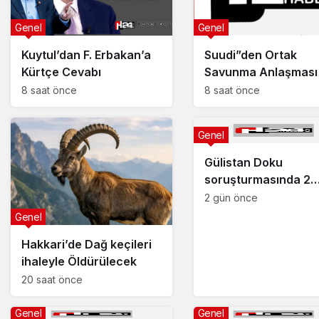
Genel
Genel
Kuytul’dan F. Erbakan’a
Suudi”den Ortak
Kürtçe Cevabı
Savunma Anlaşması
8 saat önce
8 saat önce
Genel
Gülistan Doku
soruşturmasında 2
dalgıç tutuklandı
2 gün önce
Genel
Hakkari’de Dağ keçileri
ihaleyle Öldürülecek
20 saat önce
Genel
Genel