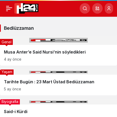
Bediüzzaman
Haberleri
Bediüzzaman
Genel
Musa Anter’e Said Nursi’nin söyledikleri
4 ay önce
Yaşam
Tarihte Bugün : 23 Mart Üstad Bediüzzaman
5 ay önce
Biyografia
Said-i Kürdi