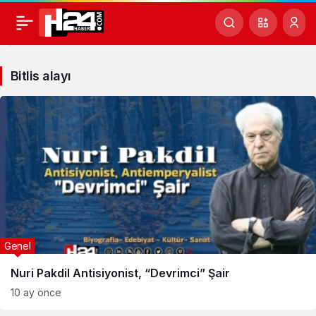
Bitlis
alayı
Bitlis alayı
Haberleri
Genel
Nuri Pakdil Antisiyonist, “Devrimci” Şair
10 ay önce