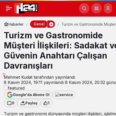
Genel
Haberler
Turizm ve Gastronomide Müşter
İlişkileri: Sadakat ve Güvenin An
Turizm ve Gastronomide
Çalışan Davranışları
Müşteri İlişkileri: Sadakat v
Güvenin Anahtarı Çalışan
Davranışları
Mehmet Kudat
tarafından yayınlandı
8 Kasım 2024, 19:11
yayınlandı
8 Kasım 2024, 20:32
günce
Google'da Abone Ol
0
Paylaş
1
Turizm ve gastronomi dünyasında müşteri ilişkileri, işletm