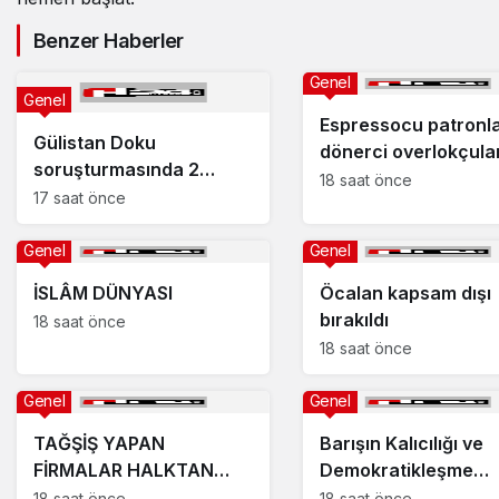
Benzer Haberler
Genel
Genel
Espressocu patronla
Gülistan Doku
dönerci overlokçula
soruşturmasında 2
18 saat önce
dalgıç tutuklandı
17 saat önce
Genel
Genel
İSLÂM DÜNYASI
Öcalan kapsam dışı
bırakıldı
18 saat önce
18 saat önce
Genel
Genel
TAĞŞİŞ YAPAN
Barışın Kalıcılığı ve
FİRMALAR HALKTAN
Demokratikleşme
ÖZÜR DİLEMELİ!
İhtiyacı
18 saat önce
18 saat önce