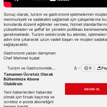
Sonuç olarak, turizm ve gastronomi işletmelerinin müşter
memnuniyeti ve sadakatini sağlamak için çalışanlarına bu
konularda düzenli eğitimler vermesi, hizmet standartların
yükseltmeleri ve şeffaf bir yönetim politikası benimsemele
gerekmektedir. Turizm sektöründe bu adımlar, işletmeleri 
adım öne çıkararak uzun vadeli başarı ve müşteri sadaka
sağlayacaktır.
Gastronomi yazarı danışman
Chef Mehmet kudat
Turizm ve Gastronomide
0
Pa
Müşteri İlişkileri: Sadakat ve
Tamamen Ücretsiz Olarak
Güvenin Anahtarı Çalışan
Bültenimize Abone
Davranışları
Olabilirsin
ABONE OL
Yeni haberlerden haberdar
olmak için fırsatı kaçırma ve
ücretsiz e-posta aboneliğini
hemen başlat.