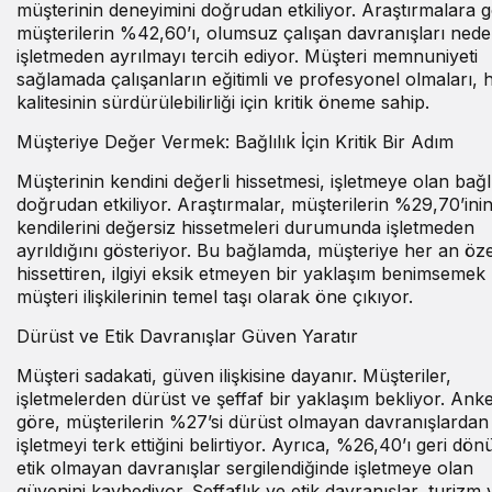
müşterinin deneyimini doğrudan etkiliyor. Araştırmalara g
müşterilerin %42,60’ı, olumsuz çalışan davranışları nede
işletmeden ayrılmayı tercih ediyor. Müşteri memnuniyeti
sağlamada çalışanların eğitimli ve profesyonel olmaları, 
kalitesinin sürdürülebilirliği için kritik öneme sahip.
Müşteriye Değer Vermek: Bağlılık İçin Kritik Bir Adım
Müşterinin kendini değerli hissetmesi, işletmeye olan bağlı
doğrudan etkiliyor. Araştırmalar, müşterilerin %29,70’ini
kendilerini değersiz hissetmeleri durumunda işletmeden
ayrıldığını gösteriyor. Bu bağlamda, müşteriye her an öze
hissettiren, ilgiyi eksik etmeyen bir yaklaşım benimsemek
müşteri ilişkilerinin temel taşı olarak öne çıkıyor.
Dürüst ve Etik Davranışlar Güven Yaratır
Müşteri sadakati, güven ilişkisine dayanır. Müşteriler,
işletmelerden dürüst ve şeffaf bir yaklaşım bekliyor. Ank
göre, müşterilerin %27’si dürüst olmayan davranışlardan
işletmeyi terk ettiğini belirtiyor. Ayrıca, %26,40’ı geri dön
etik olmayan davranışlar sergilendiğinde işletmeye olan
güvenini kaybediyor. Şeffaflık ve etik davranışlar, turizm 