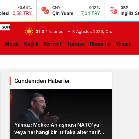
4%
CNY
0.12%
GBP
RY
Çin Yuanı
7,04 TRY
İngiliz Sterlini
63,97
13:51
Yılmaz:
SON
31.3 °
Istanbul
8 Ağustos 2026, Cts
Mekke
LIŞMELER
Müzik
Sağlık
Siyaset
Türkiye
Röportaj
Yaşam
Anlaşması
NATO’ya
veya
Gündemden Haberler
herhangi
bir
ittifaka
Yılmaz: Mekke Anlaşması NATO’ya
alternatif
veya herhangi bir ittifaka alternatif
bir