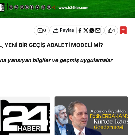
Paylaş
0
1
, YENİ BİR GEÇİŞ
ADALET
İ MODELİ Mİ
?
a yansıyan bilgiler ve geçmiş uygulamalar