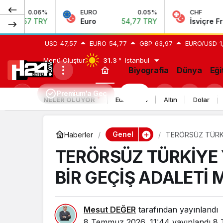
%
EURO
0.05%
CHF
0.
Y
Euro
54,77 TRY
İsviçre Frangı
58,72 
USD
47,57
EURO
54,77
GBP
63,97
EURO/USD
1
Menü Oluştur
31.3 °
Istanbul
Biyografia
Dünya
Eği
Premium'a Geç
H24
Mod
NELER OLUYOR
Euro 2024
Altın
Dolar
değiştir
Genel
Haberler
TERÖRSÜZ TÜRKİY
TERÖRSÜZ TÜRKİYE Y
BİR GEÇİŞ ADALETİ 
Mesut DEĞER
tarafından yayınlandı
8 Temmuz 2026, 11:44
yayınlandı
8 