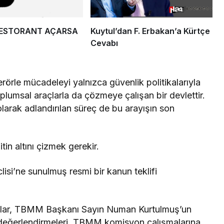
RESTORANT AÇARSA
Kuytul’dan F. Erbakan’a Kürtçe
Cevabı
terörle mücadeleyi yalnızca güvenlik politikalarıyla
plumsal araçlarla da çözmeye çalışan bir devlettir.
rak adlandırılan süreç de bu arayışın son
in altını çizmek gerekir.
lisi’ne sunulmuş resmi bir kanun teklifi
uslar, TBMM Başkanı Sayın Numan Kurtulmuş’un
n değerlendirmeleri, TBMM komisyon çalışmalarına