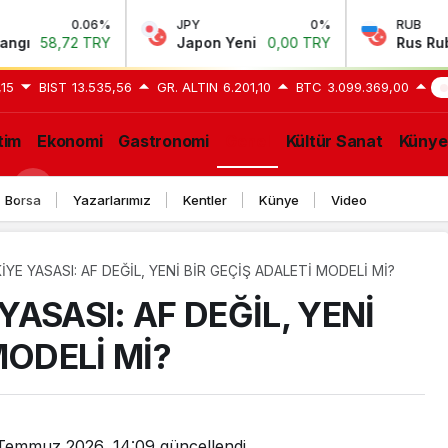
06%
JPY
0%
RUB
-0.6
TRY
Japon Yeni
0,00 TRY
Rus Rublesi
0,58 T
,15
BIST
13.535,56
GR. ALTIN
6.201,10
BTC
3.099.369,00
GE
tim
Ekonomi
Gastronomi
Genel
Kültür Sanat
Künye
Borsa
Yazarlarımız
Kentler
Künye
Video
E YASASI: AF DEĞİL, YENİ BİR GEÇİŞ ADALETİ MODELİ Mİ?
ASASI: AF DEĞİL, YENİ
MODELİ Mİ?
Temmuz 2026, 14:09
güncellendi