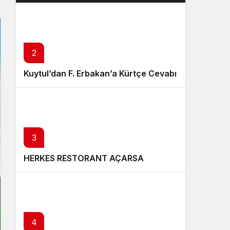
bir yapı değil
yapı
değil
2
Kuytul’dan F. Erbakan’a Kürtçe Cevabı
3
HERKES RESTORANT AÇARSA
4