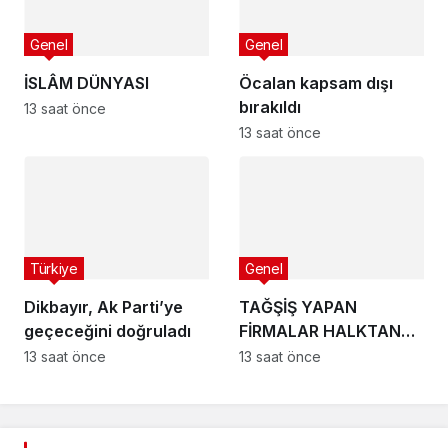
Genel
Genel
İSLÂM DÜNYASI
Öcalan kapsam dışı
bırakıldı
13 saat önce
13 saat önce
Türkiye
Genel
Dikbayır, Ak Parti’ye
TAĞŞİŞ YAPAN
geçeceğini doğruladı
FİRMALAR HALKTAN
ÖZÜR DİLEMELİ!
13 saat önce
13 saat önce