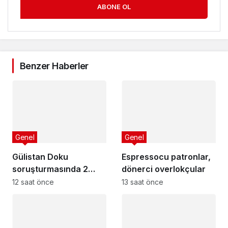
ABONE OL
Benzer Haberler
Genel
Genel
Gülistan Doku
Espressocu patronlar,
soruşturmasında 2
dönerci overlokçular
dalgıç tutuklandı
12 saat önce
13 saat önce