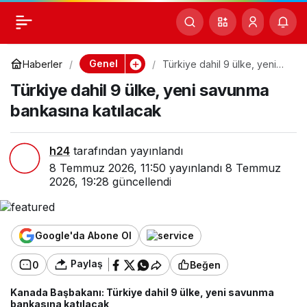
Türkiye dahil 9 ülke,
0
Paylaş
yeni savunma
Genel
Haberler
Türkiye dahil 9 ülke, yeni
savunma bankasına
Türkiye dahil 9 ülke, yeni savunma
katılacak
bankasına katılacak
bankasına katılacak
h24
tarafından yayınlandı
8 Temmuz 2026, 11:50
yayınlandı
8 Temmuz
2026, 19:28
güncellendi
Google'da Abone Ol
Paylaş
0
Beğen
Kanada Başbakanı: Türkiye dahil 9 ülke, yeni savunma
bankasına katılacak