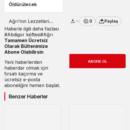
Öldürülecek
Ağrı’nın Lezzetleri
0
Paylaş
İstanbul’da Beğeni Aldı
Haberle ilgili daha fazlası
#
Abdigor köftesi
#
Ağrı
Tamamen Ücretsiz
Olarak Bültenimize
Abone Olabilirsin
ABONE OL
Yeni haberlerden
haberdar olmak için
fırsatı kaçırma ve
ücretsiz e-posta
aboneliğini hemen başlat.
Benzer Haberler