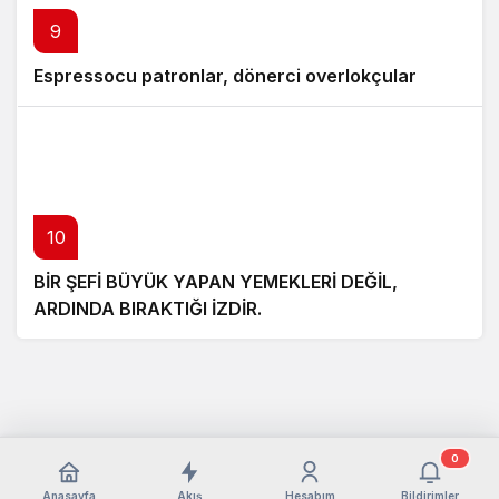
9
Espressocu patronlar, dönerci overlokçular
10
BİR ŞEFİ BÜYÜK YAPAN YEMEKLERİ DEĞİL,
ARDINDA BIRAKTIĞI İZDİR.
0
Anasayfa
Akış
Hesabım
Bildirimler