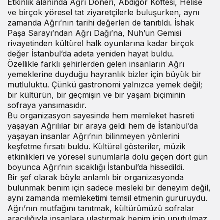
Etkinlik alanında Ağrı Döneri, Abdigör Köftesi, Helise
ve birçok yöresel tat ziyaretçilerle buluşurken, aynı
zamanda Ağrı’nın tarihi değerleri de tanıtıldı. İshak
Paşa Sarayı’ndan Ağrı Dağı’na,
Nuh’un Gemisi
rivayetinden kültürel halk oyunlarına kadar birçok
değer İstanbul’da adeta yeniden hayat buldu.
Özellikle farklı şehirlerden gelen insanların Ağrı
yemeklerine duyduğu hayranlık bizler için büyük bir
mutluluktu. Çünkü gastronomi yalnızca yemek değil;
bir kültürün, bir geçmişin ve bir yaşam biçiminin
sofraya yansımasıdır.
Bu organizasyon sayesinde hem memleket hasreti
yaşayan Ağrılılar bir araya geldi hem de İstanbul’da
yaşayan insanlar Ağrı’nın bilinmeyen yönlerini
keşfetme fırsatı buldu. Kültürel gösteriler, müzik
etkinlikleri ve yöresel sunumlarla dolu geçen dört gün
boyunca Ağrı’nın sıcaklığı İstanbul’da hissedildi.
Bir şef olarak böyle anlamlı bir organizasyonda
bulunmak benim için sadece mesleki bir deneyim değil,
aynı zamanda memleketimi temsil etmenin gururuydu.
Ağrı’nın mutfağını tanıtmak, kültürümüzü sofralar
aracılığıyla insanlara ulaştırmak benim için unutulmaz