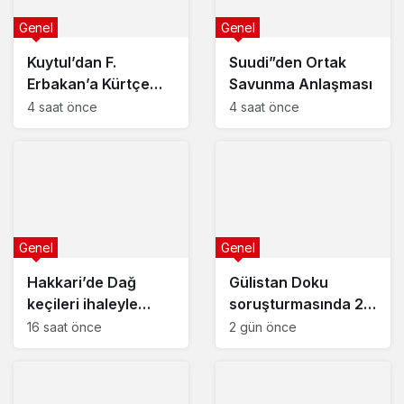
Genel
Genel
Kuytul’dan F.
Suudi”den Ortak
Erbakan’a Kürtçe
Savunma Anlaşması
Cevabı
4 saat önce
4 saat önce
Genel
Genel
Hakkari’de Dağ
Gülistan Doku
keçileri ihaleyle
soruşturmasında 2
Öldürülecek
dalgıç tutuklandı
16 saat önce
2 gün önce