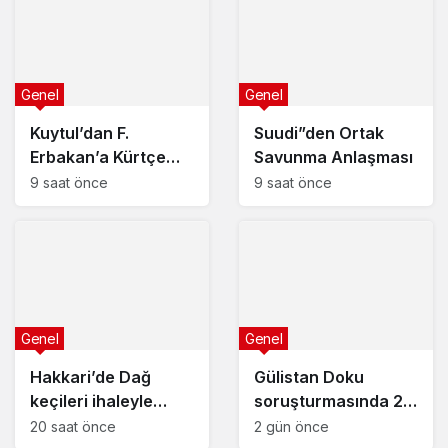
Genel
Genel
Kuytul’dan F.
Suudi”den Ortak
Erbakan’a Kürtçe
Savunma Anlaşması
Cevabı
9 saat önce
9 saat önce
Genel
Genel
Hakkari’de Dağ
Gülistan Doku
keçileri ihaleyle
soruşturmasında 2
Öldürülecek
dalgıç tutuklandı
20 saat önce
2 gün önce