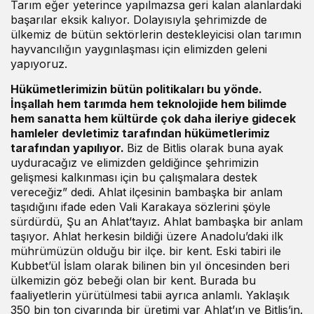
Tarım eğer yeterince yapılmazsa geri kalan alanlardaki
başarılar eksik kalıyor. Dolayısıyla şehrimizde de
ülkemiz de bütün sektörlerin destekleyicisi olan tarımın
hayvancılığın yaygınlaşması için elimizden geleni
yapıyoruz.
Hükümetlerimizin bütün politikaları bu yönde.
İnşallah hem tarımda hem teknolojide hem bilimde
hem sanatta hem kültürde çok daha ileriye gidecek
hamleler devletimiz tarafından hükümetlerimiz
tarafından yapılıyor.
Biz de Bitlis olarak buna ayak
uyduracağız ve elimizden geldiğince şehrimizin
gelişmesi kalkınması için bu çalışmalara destek
vereceğiz” dedi. Ahlat ilçesinin bambaşka bir anlam
taşıdığını ifade eden Vali Karakaya sözlerini şöyle
sürdürdü, Şu an Ahlat’tayız. Ahlat bambaşka bir anlam
taşıyor. Ahlat herkesin bildiği üzere Anadolu’daki ilk
mührümüzün olduğu bir ilçe. bir kent. Eski tabiri ile
Kubbet’ül İslam olarak bilinen bin yıl öncesinden beri
ülkemizin göz bebeği olan bir kent. Burada bu
faaliyetlerin yürütülmesi tabii ayrıca anlamlı. Yaklaşık
350 bin ton civarında bir üretimi var Ahlat’ın ve Bitlis’in.