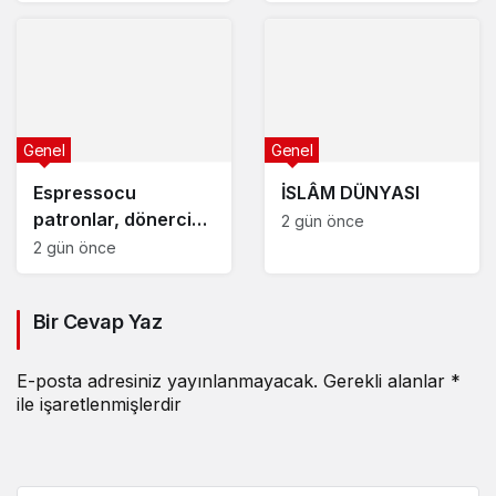
Genel
Genel
Espressocu
İSLÂM DÜNYASI
patronlar, dönerci
2 gün önce
overlokçular
2 gün önce
Bir Cevap Yaz
E-posta adresiniz yayınlanmayacak.
Gerekli alanlar
*
ile işaretlenmişlerdir