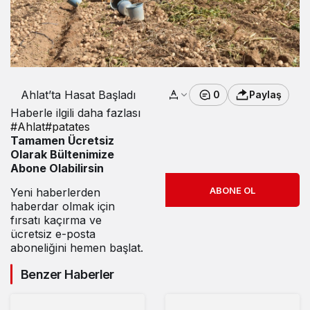
Ahlat’ta Hasat Başladı
0
Paylaş
Haberle ilgili daha fazlası
#
Ahlat
#
patates
Tamamen Ücretsiz
Olarak Bültenimize
Abone Olabilirsin
ABONE OL
Yeni haberlerden
haberdar olmak için
fırsatı kaçırma ve
ücretsiz e-posta
aboneliğini hemen başlat.
Benzer Haberler